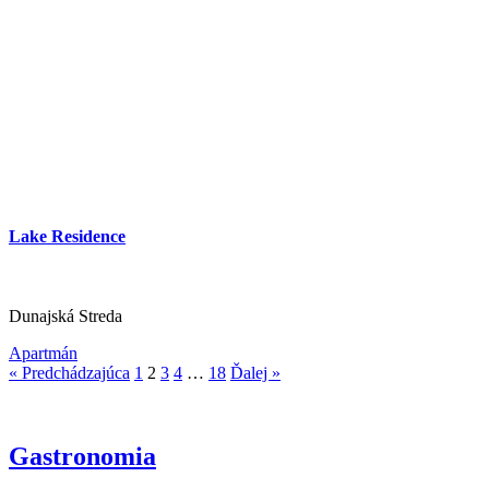
Lake Residence
Dunajská Streda
Apartmán
« Predchádzajúca
1
2
3
4
…
18
Ďalej »
Gastronomia