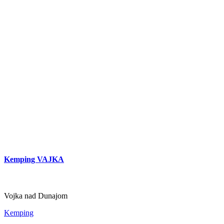
Hotel Legend
Kemping VAJKA
Dunajská Streda
Hotel
Vojka nad Dunajom
Kemping