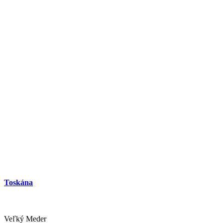
Hotel Amade Château
Vrakúň
Hotel
Toskána
Veľký Meder