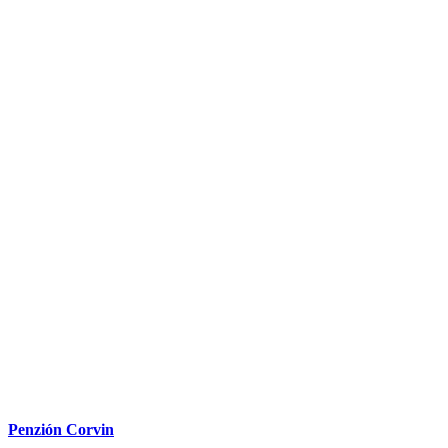
Penzión Fortune
Dunajská Streda
Penzión Corvin