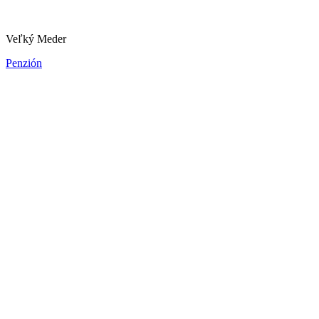
Penzión
Veľký Meder
Penzión