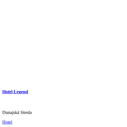
Apartmán Lenka
Veľký Meder
Apartmán
Hotel Legend
Dunajská Streda
Hotel