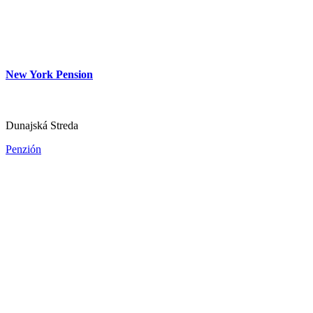
Hotel Thermalpark***
New York Pension
Dunajská Streda
Dunajská Streda
Hotel
Penzión