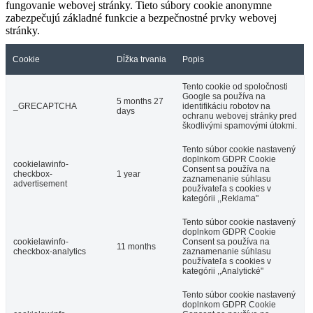
fungovanie webovej stránky. Tieto súbory cookie anonymne
zabezpečujú základné funkcie a bezpečnostné prvky webovej
stránky.
Cookie
Dĺžka trvania
Popis
Tento cookie od spoločnosti
Google sa používa na
5 months 27
_GRECAPTCHA
identifikáciu robotov na
days
ochranu webovej stránky pred
škodlivými spamovými útokmi.
Tento súbor cookie nastavený
doplnkom GDPR Cookie
cookielawinfo-
Consent sa používa na
checkbox-
1 year
zaznamenanie súhlasu
advertisement
používateľa s cookies v
kategórii ,,Reklama"
Tento súbor cookie nastavený
doplnkom GDPR Cookie
cookielawinfo-
Consent sa používa na
11 months
checkbox-analytics
zaznamenanie súhlasu
používateľa s cookies v
kategórii ,,Analytické"
Tento súbor cookie nastavený
doplnkom GDPR Cookie