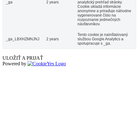
_ga
2 years
analytický prehľad stránky.
Cookie ukladá informácie
anonymne a priraďuje náhodne
vygenerované číslo na
rozpoznanie jedinečných
návštevníkov.
Tento cookie je nainštalovaný
_ga_LBXHZMNJNJ
2 years
službou Google Analytics a
spolupracuje s _ga.
ULOŽIŤ A PRIJAŤ
Powered by