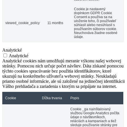
Cookie je nastavený
doplnkom GDPR Cookie
Consent a používa sa na
uloženie toho, či používateľ
viewed_cookie_policy
11 months
súhlasil alebo nesúhlasil s
používaním súborov cookie.
Neuchováva žiadne osobné
údaje.
Thermalpark Dunajská Streda
Analytické
Analytické
Analytické cookies nám umožňujú meranie výkonu našej webovej
stránky. Pomocou nich určuje počet návštev. Dáta získané pomocou
Dunajská Streda, Január 01
týchto cookies spracúvanie bez použitia identifikátorov, ktoré
ukazujú na konkrétneho užívateľa webovej stránky. Neukladajú
priamo osobné informácie, ale sú založené na jedinečnej identifikácii
Vášho prehliadača a zariadenia s ktorým sa pripájate na internet.
Cookie
Dĺžka trvania
Popis
Cookie _ga nainštalovaný
službou Google Analytics počíta
údaje o návštevníkoch,
reláciách a kampaniach a tiež
sleduje používanie stránky pre