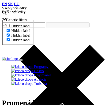
EN
SK
HU
Všetky výsledky
Ďalšie výsledky...
Generic filters
Hidden label
Hidden label
Hidden label
Hidden label
Ďalšie výsledky...
Programy
Gastro
Ubytovanie
Atrakcia
Turistika
Promenád Apartmán