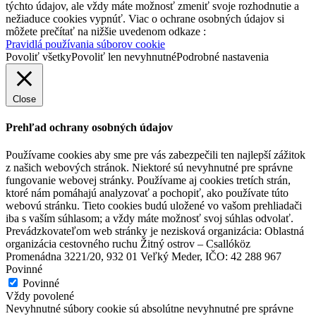
Malá večerná hudba
týchto údajov, ale vždy máte možnosť zmeniť svoje rozhodnutie a
nežiaduce cookies vypnúť. Viac o ochrane osobných údajov si
môžete prečítať na nižšie uvedenom odkaze :
Pravidlá používania súborov cookie
Šamorín, Júl 17
Povoliť všetky
Povoliť len nevyhnutné
Podrobné nastavenia
Festival
Koncert
Close
Dni svätého Štefana v Šamoríne
Prehľad ochrany osobných údajov
Používame cookies aby sme pre vás zabezpečili ten najlepší zážitok
z našich webových stránok. Niektoré sú nevyhnutné pre správne
Šamorín, August 14
fungovanie webovej stránky. Používame aj cookies tretích strán,
ktoré nám pomáhajú analyzovať a pochopiť, ako používate túto
Festival
Koncert
webovú stránku. Tieto cookies budú uložené vo vašom prehliadači
iba s vaším súhlasom; a vždy máte možnosť svoj súhlas odvolať.
Prevádzkovateľom web stránky je nezisková organizácia: Oblastná
Festival POMLÉ
organizácia cestovného ruchu Žitný ostrov – Csallóköz
Promenádna 3221/20, 932 01 Veľký Meder, IČO: 42 288 967
Povinné
Povinné
Šamorín, August 28
Vždy povolené
Nevyhnutné súbory cookie sú absolútne nevyhnutné pre správne
Festival
Koncert