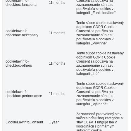
cookielawinfo-
Consent sa používa na
11 months
checkbox-functional
zaznamenanie súhlasu
používateľa s cookies v
kategórii ,,Funkcionálne"
Tento súbor cookie nastavený
doplnkom GDPR Cookie
cookielawinfo-
Consent sa používa na
11 months
checkbox-necessary
zaznamenanie súhlasu
používateľa s cookies v
kategórii ,,Povinné"
Tento súbor cookie nastavený
doplnkom GDPR Cookie
cookielawinfo-
Consent sa používa na
11 months
checkbox-others
zaznamenanie súhlasu
používateľa s cookies v
kategórii ,,Iné"
Tento súbor cookie nastavený
doplnkom GDPR Cookie
cookielawinfo-
Consent sa používa na
11 months
checkbox-performance
zaznamenanie súhlasu
používateľa s cookies v
kategórii ,,Výkonné"
Zaznamená predvolený stav
tlačidla príslušnej kategórie a
CookieLawInfoConsent
1 year
stav CCPA. Funguje iba v
koordinácii s primárnym
súborom cookie.