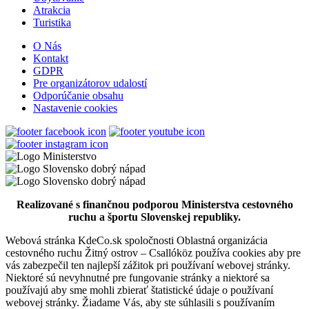
Atrakcia
Šamorín, Január 01
Turistika
Festival
Koncert
O Nás
Kontakt
GDPR
Pre organizátorov udalostí
Bazový festival
Odporúčanie obsahu
Nastavenie cookies
Kyselica, September 05
Festival
Koncert
Podujatia v x-bionic sphere 2026
Realizované s finančnou podporou Ministerstva cestovného
ruchu a športu Slovenskej republiky.
Webová stránka KdeCo.sk spoločnosti Oblastná organizácia
Šamorín, Február 20
cestovného ruchu Žitný ostrov – Csallóköz používa cookies aby pre
vás zabezpečil ten najlepší zážitok pri používaní webovej stránky.
Festival
Kultúrne podujatie
Niektoré sú nevyhnutné pre fungovanie stránky a niektoré sa
používajú aby sme mohli zbierať štatistické údaje o používaní
webovej stránky. Žiadame Vás, aby ste súhlasili s používaním