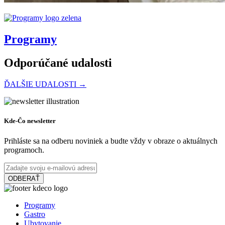
Programy
Odporúčané udalosti
ĎALŠIE UDALOSTI →
Vojenské múzeum
Kde-Čo newsletter
Prihláste sa na odberu noviniek a budte vždy v obraze o aktuálnych
programoch.
Orechová Potôň, Február 01
Program pre deti
ODBERAŤ
Mesto Šamorín
Programy
Gastro
Ubytovanie