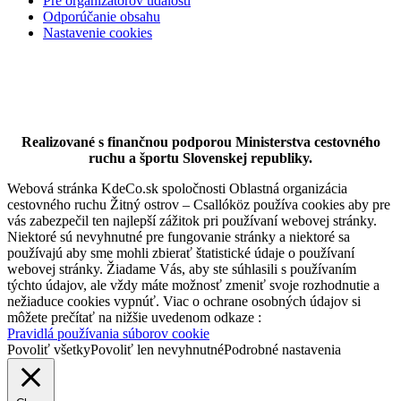
Pre organizátorov udalostí
Odporúčanie obsahu
Nastavenie cookies
Realizované s finančnou podporou Ministerstva cestovného
ruchu a športu Slovenskej republiky.
Webová stránka KdeCo.sk spoločnosti Oblastná organizácia
cestovného ruchu Žitný ostrov – Csallóköz používa cookies aby pre
vás zabezpečil ten najlepší zážitok pri používaní webovej stránky.
Niektoré sú nevyhnutné pre fungovanie stránky a niektoré sa
používajú aby sme mohli zbierať štatistické údaje o používaní
webovej stránky. Žiadame Vás, aby ste súhlasili s používaním
týchto údajov, ale vždy máte možnosť zmeniť svoje rozhodnutie a
nežiaduce cookies vypnúť. Viac o ochrane osobných údajov si
môžete prečítať na nižšie uvedenom odkaze :
Pravidlá používania súborov cookie
Povoliť všetky
Povoliť len nevyhnutné
Podrobné nastavenia