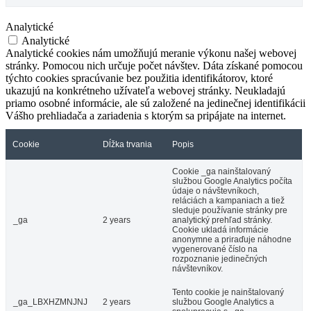
Analytické
Analytické
Analytické cookies nám umožňujú meranie výkonu našej webovej
stránky. Pomocou nich určuje počet návštev. Dáta získané pomocou
týchto cookies spracúvanie bez použitia identifikátorov, ktoré
ukazujú na konkrétneho užívateľa webovej stránky. Neukladajú
priamo osobné informácie, ale sú založené na jedinečnej identifikácii
Vášho prehliadača a zariadenia s ktorým sa pripájate na internet.
Cookie
Dĺžka trvania
Popis
Cookie _ga nainštalovaný
službou Google Analytics počíta
údaje o návštevníkoch,
reláciách a kampaniach a tiež
sleduje používanie stránky pre
_ga
2 years
analytický prehľad stránky.
Cookie ukladá informácie
anonymne a priraďuje náhodne
vygenerované číslo na
rozpoznanie jedinečných
návštevníkov.
Tento cookie je nainštalovaný
_ga_LBXHZMNJNJ
2 years
službou Google Analytics a