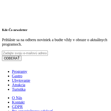
Kde-Čo newsletter
Prihláste sa na odberu noviniek a budte vždy v obraze o aktuálnych
programoch.
ODBERAŤ
Programy
Gastro
New York Coffee & Restaurant
Ubytovanie
Atrakcia
Turistika
Dunajská Streda
O Nás
Kontakt
Cukráreň a kaviareň
Reštaurácia a pizzéria
GDPR