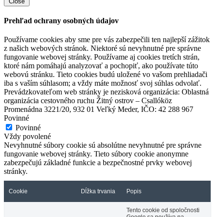
Close
Prehľad ochrany osobných údajov
Používame cookies aby sme pre vás zabezpečili ten najlepší zážitok
z našich webových stránok. Niektoré sú nevyhnutné pre správne
fungovanie webovej stránky. Používame aj cookies tretích strán,
ktoré nám pomáhajú analyzovať a pochopiť, ako používate túto
webovú stránku. Tieto cookies budú uložené vo vašom prehliadači
iba s vaším súhlasom; a vždy máte možnosť svoj súhlas odvolať.
Prevádzkovateľom web stránky je nezisková organizácia: Oblastná
organizácia cestovného ruchu Žitný ostrov – Csallóköz
Promenádna 3221/20, 932 01 Veľký Meder, IČO: 42 288 967
Povinné
Povinné
Vždy povolené
Nevyhnutné súbory cookie sú absolútne nevyhnutné pre správne
fungovanie webovej stránky. Tieto súbory cookie anonymne
zabezpečujú základné funkcie a bezpečnostné prvky webovej
stránky.
Cookie
Dĺžka trvania
Popis
Tento cookie od spoločnosti