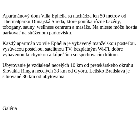
Apartmánový dom Villa Ephélia sa nachádza len 50 metrov od
Thermalparku Dunajská Streda, ktoré ponúka rôzne bazény,
tobogány, sauny, wellness centrum a masáže. Na mieste môžu hostia
parkovať na stráženom parkovisku.
Každý apartmán vo vile Ephélia je vybavený manželskou posteľou,
vysúvacou posteľou, satelitnou TV, bezplatným Wi-Fi, dobre
vybavenou kuchynkou a kúpeľňou so sprchovacím kútom.
Ubytovanie je vzdialené necelých 10 km od pretekárskeho okruhu
Slovakia Ring a necelých 33 km od Győru. Letisko Bratislava je
situované 36 km od ubytovania.
Galéria