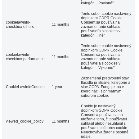
kategórii ,,Povinné"
Tento súbor cookie nastavený
doplnkom GDPR Cookie
cookielawinfo-
Consent sa používa na
11 months
checkbox-others
zaznamenanie súhlasu
používateľa s cookies v
kategórii ,,Iné"
Tento súbor cookie nastavený
doplnkom GDPR Cookie
cookielawinfo-
Consent sa používa na
11 months
checkbox-performance
zaznamenanie súhlasu
používateľa s cookies v
kategórii ,,Výkonné"
Zaznamená predvolený stav
tlačidla príslušnej kategórie a
CookieLawInfoConsent
1 year
stav CCPA. Funguje iba v
koordinácii s primárnym
súborom cookie.
Cookie je nastavený
doplnkom GDPR Cookie
Consent a používa sa na
uloženie toho, či používateľ
viewed_cookie_policy
11 months
súhlasil alebo nesúhlasil s
používaním súborov cookie.
Neuchováva žiadne osobné
údaje.