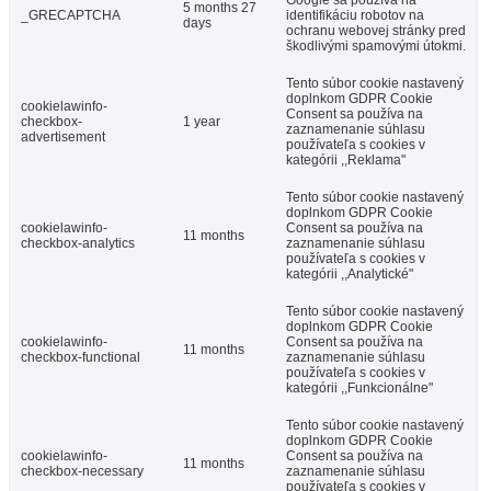
Google sa používa na
5 months 27
_GRECAPTCHA
identifikáciu robotov na
days
ochranu webovej stránky pred
škodlivými spamovými útokmi.
Tento súbor cookie nastavený
doplnkom GDPR Cookie
cookielawinfo-
Consent sa používa na
checkbox-
1 year
zaznamenanie súhlasu
advertisement
používateľa s cookies v
kategórii ,,Reklama"
Tento súbor cookie nastavený
doplnkom GDPR Cookie
cookielawinfo-
Consent sa používa na
11 months
checkbox-analytics
zaznamenanie súhlasu
používateľa s cookies v
kategórii ,,Analytické"
Tento súbor cookie nastavený
doplnkom GDPR Cookie
cookielawinfo-
Consent sa používa na
11 months
checkbox-functional
zaznamenanie súhlasu
používateľa s cookies v
kategórii ,,Funkcionálne"
Tento súbor cookie nastavený
doplnkom GDPR Cookie
cookielawinfo-
Consent sa používa na
11 months
checkbox-necessary
zaznamenanie súhlasu
používateľa s cookies v