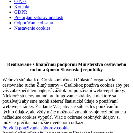
Šamorín
O Nás
Kontakt
Reštaurácia a pizzéria
GDPR
Pre organizátorov udalostí
Odporúčanie obsahu
Nastavenie cookies
Realizované s finančnou podporou Ministerstva cestovného
ruchu a športu Slovenskej republiky.
Webová stránka KdeCo.sk spoločnosti Oblastná organizácia
cestovného ruchu Žitný ostrov – Csallóköz používa cookies aby pre
vás zabezpečil ten najlepší zážitok pri používaní webovej stránky.
Niektoré sú nevyhnutné pre fungovanie stránky a niektoré sa
používajú aby sme mohli zbierať štatistické údaje o používaní
webovej stránky. Žiadame Vás, aby ste súhlasili s používaním
týchto údajov, ale vždy máte možnosť zmeniť svoje rozhodnutie a
nežiaduce cookies vypnúť. Viac o ochrane osobných údajov si
môžete prečítať na nižšie uvedenom odkaze :
Pravidlá používania súborov cookie