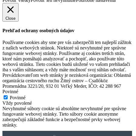
Povoliť všetky
Povoliť len nevyhnutné
Podrobné nastavenia
Close
Prehľad ochrany osobných údajov
Používame cookies aby sme pre vás zabezpečili ten najlepší zážitok
z našich webových stránok. Niektoré sú nevyhnutné pre správne
fungovanie webovej stránky. Používame aj cookies tretích strán,
ktoré nám pomáhajú analyzovať a pochopiť, ako používate túto
webovú stránku. Tieto cookies budú uložené vo vašom prehliadači
iba s vaším súhlasom; a vždy máte možnosť svoj súhlas odvolať.
Prevádzkovateľom web stránky je nezisková organizácia: Oblastná
organizácia cestovného ruchu Žitný ostrov – Csallóköz
Promenádna 3221/20, 932 01 Veľký Meder, IČO: 42 288 967
Povinné
Povinné
Vždy povolené
Nevyhnutné súbory cookie sú absolútne nevyhnutné pre správne
fungovanie webovej stránky. Tieto súbory cookie anonymne
zabezpečujú základné funkcie a bezpečnostné prvky webovej
stránky.