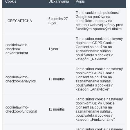
Cookie
Dĺžka trvania
Popis
Tento cookie od spoločnosti
Google sa používa na
5 months 27
_GRECAPTCHA
identifikáciu robotov na
days
ochranu webovej stránky pred
škodlivými spamovými útokmi.
Tento súbor cookie nastavený
doplnkom GDPR Cookie
cookielawinfo-
Consent sa používa na
checkbox-
1 year
zaznamenanie súhlasu
advertisement
používateľa s cookies v
kategórii ,,Reklama"
Tento súbor cookie nastavený
doplnkom GDPR Cookie
cookielawinfo-
Consent sa používa na
11 months
checkbox-analytics
zaznamenanie súhlasu
používateľa s cookies v
kategórii ,,Analytické"
Tento súbor cookie nastavený
doplnkom GDPR Cookie
cookielawinfo-
Consent sa používa na
11 months
checkbox-functional
zaznamenanie súhlasu
používateľa s cookies v
kategórii ,,Funkcionálne"
Tento súbor cookie nastavený