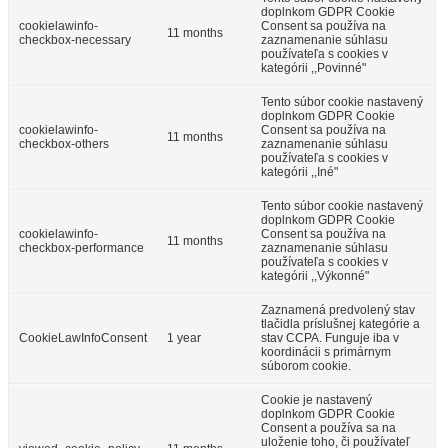
doplnkom GDPR Cookie
cookielawinfo-
Consent sa používa na
11 months
checkbox-necessary
zaznamenanie súhlasu
používateľa s cookies v
kategórii ,,Povinné"
Tento súbor cookie nastavený
doplnkom GDPR Cookie
cookielawinfo-
Consent sa používa na
11 months
checkbox-others
zaznamenanie súhlasu
používateľa s cookies v
kategórii ,,Iné"
Tento súbor cookie nastavený
doplnkom GDPR Cookie
cookielawinfo-
Consent sa používa na
11 months
checkbox-performance
zaznamenanie súhlasu
používateľa s cookies v
kategórii ,,Výkonné"
Zaznamená predvolený stav
tlačidla príslušnej kategórie a
CookieLawInfoConsent
1 year
stav CCPA. Funguje iba v
koordinácii s primárnym
súborom cookie.
Cookie je nastavený
doplnkom GDPR Cookie
Consent a používa sa na
uloženie toho, či používateľ