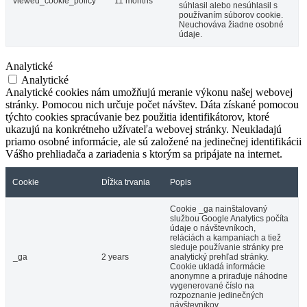
viewed_cookie_policy
11 months
súhlasil alebo nesúhlasil s
používaním súborov cookie.
Neuchováva žiadne osobné
údaje.
Analytické
Analytické
Analytické cookies nám umožňujú meranie výkonu našej webovej
stránky. Pomocou nich určuje počet návštev. Dáta získané pomocou
týchto cookies spracúvanie bez použitia identifikátorov, ktoré
ukazujú na konkrétneho užívateľa webovej stránky. Neukladajú
priamo osobné informácie, ale sú založené na jedinečnej identifikácii
Vášho prehliadača a zariadenia s ktorým sa pripájate na internet.
Cookie
Dĺžka trvania
Popis
Cookie _ga nainštalovaný
službou Google Analytics počíta
údaje o návštevníkoch,
reláciách a kampaniach a tiež
sleduje používanie stránky pre
_ga
2 years
analytický prehľad stránky.
Cookie ukladá informácie
anonymne a priraďuje náhodne
vygenerované číslo na
rozpoznanie jedinečných
návštevníkov.