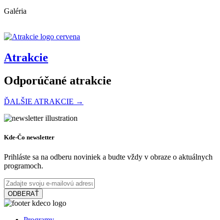
Galéria
Atrakcie
Odporúčané atrakcie
ĎALŠIE ATRAKCIE →
Slovakia Ring
Kde-Čo newsletter
Prihláste sa na odberu noviniek a budte vždy v obraze o aktuálnych
programoch.
Orechová Potôň
Turistické atrakcie
ODBERAŤ
Thermalpark Dunajská Streda
Programy