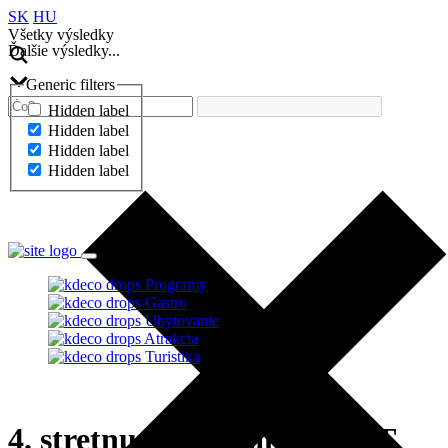
SK
HU
Všetky výsledky
Ďalšie výsledky...
Generic filters
Hidden label
Hidden label
Hidden label
Hidden label
Ďalšie výsledky...
Programy
Gastro
Ubytovanie
Atrakcia
Turistika
4. stretnutie veteránov FIAT