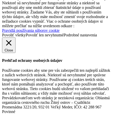
Niektoré sú nevyhnutné pre fungovanie stránky a niektoré sa
používajú aby sme mohli zbierať štatistické údaje o používaní
webovej stránky. Žiadame Vás, aby ste súhlasili s používaním
týchto údajov, ale vždy máte možnosť zmeniť svoje rozhodnutie a
nežiaduce cookies vypnúť. Viac o ochrane osobných údajov si
môžete prečítať na nižšie uvedenom odkaze :
Pravidlá používania súborov cookie
Povoliť všetky
Povoliť len nevyhnutné
Podrobné nastavenia
Close
Prehľad ochrany osobných údajov
Používame cookies aby sme pre vás zabezpečili ten najlepší zážitok
z našich webových stránok. Niektoré sú nevyhnutné pre správne
fungovanie webovej stránky. Používame aj cookies tretích strán,
ktoré nám pomáhajú analyzovať a pochopiť, ako používate túto
webovú stránku. Tieto cookies budú uložené vo vašom prehliadači
iba s vaším súhlasom; a vždy máte možnosť svoj súhlas odvolať.
Prevádzkovateľom web stránky je nezisková organizácia: Oblastná
organizácia cestovného ruchu Žitný ostrov – Csallóköz
Promenádna 3221/20, 932 01 Veľký Meder, IČO: 42 288 967
Povinné