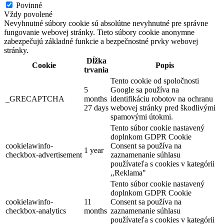
Povinné
Vždy povolené
Nevyhnutné súbory cookie sú absolútne nevyhnutné pre správne
fungovanie webovej stránky. Tieto súbory cookie anonymne
zabezpečujú základné funkcie a bezpečnostné prvky webovej
Turistické informačné centrum v Dunajskej Strede
stránky.
Dĺžka
Cookie
Popis
trvania
Tento cookie od spoločnosti
Dunajská Streda
5
Google sa používa na
_GRECAPTCHA
months
identifikáciu robotov na ochranu
Turistické atrakcie
27 days
webovej stránky pred škodlivými
spamovými útokmi.
Tento súbor cookie nastavený
Vodný kolový mlyn a skanzen v Jelke
doplnkom GDPR Cookie
cookielawinfo-
Consent sa používa na
1 year
checkbox-advertisement
zaznamenanie súhlasu
používateľa s cookies v kategórii
Jelka
,,Reklama"
Tento súbor cookie nastavený
Múzeá a galérie
Turistické atrakcie
doplnkom GDPR Cookie
cookielawinfo-
11
Consent sa používa na
checkbox-analytics
months
zaznamenanie súhlasu
používateľa s cookies v kategórii