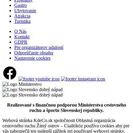
Gastro
Ubytovanie
Atrakcia
Dunajská Streda
Turistika
Turistické atrakcie
O Nás
Kontakt
GDPR
Pre organizátorov udalostí
Vermesova vila
Odporúčanie obsahu
Nastavenie cookies
Dunajská Streda
Múzeá a galérie
Realizované s finančnou podporou Ministerstva cestovného
ruchu a športu Slovenskej republiky.
Webová stránka KdeCo.sk spoločnosti Oblastná organizácia
cestovného ruchu Žitný ostrov – Csallóköz používa cookies aby pre
vás zabezpečil ten najlepší zážitok pri používaní webovej stránky.