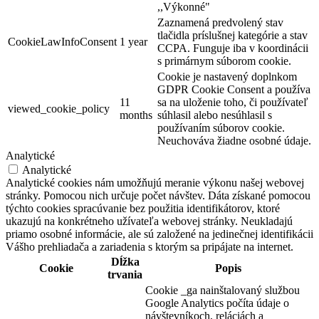
,,Výkonné"
Zaznamená predvolený stav
tlačidla príslušnej kategórie a stav
CookieLawInfoConsent
1 year
CCPA. Funguje iba v koordinácii
s primárnym súborom cookie.
Cookie je nastavený doplnkom
GDPR Cookie Consent a používa
11
sa na uloženie toho, či používateľ
viewed_cookie_policy
months
súhlasil alebo nesúhlasil s
používaním súborov cookie.
Neuchováva žiadne osobné údaje.
Analytické
Analytické
Analytické cookies nám umožňujú meranie výkonu našej webovej
stránky. Pomocou nich určuje počet návštev. Dáta získané pomocou
týchto cookies spracúvanie bez použitia identifikátorov, ktoré
ukazujú na konkrétneho užívateľa webovej stránky. Neukladajú
priamo osobné informácie, ale sú založené na jedinečnej identifikácii
Vášho prehliadača a zariadenia s ktorým sa pripájate na internet.
Dĺžka
Cookie
Popis
trvania
Cookie _ga nainštalovaný službou
Google Analytics počíta údaje o
návštevníkoch, reláciách a