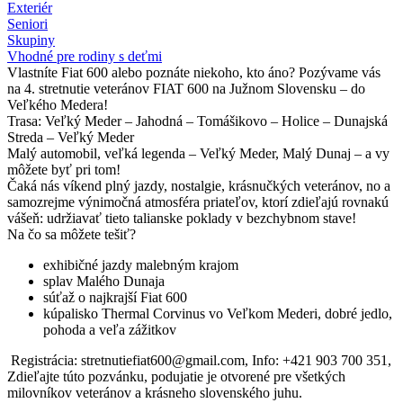
Exteriér
Seniori
Skupiny
Vhodné pre rodiny s deťmi
Vlastníte Fiat 600 alebo poznáte niekoho, kto áno? Pozývame vás
na 4. stretnutie veteránov FIAT 600 na Južnom Slovensku – do
Veľkého Medera!
Trasa: Veľký Meder – Jahodná – Tomášikovo – Holice – Dunajská
Streda – Veľký Meder
Malý automobil, veľká legenda – Veľký Meder, Malý Dunaj – a vy
môžete byť pri tom!
Čaká nás víkend plný jazdy, nostalgie, krásnučkých veteránov, no a
samozrejme výnimočná atmosféra priateľov, ktorí zdieľajú rovnakú
vášeň: udržiavať tieto talianske poklady v bezchybnom stave!
Na čo sa môžete tešiť?
exhibičné jazdy malebným krajom
splav Malého Dunaja
súťaž o najkrajší Fiat 600
kúpalisko Thermal Corvinus vo Veľkom Mederi, dobré jedlo,
pohoda a veľa zážitkov
Registrácia: stretnutiefiat600@gmail.com, Info: +421 903 700 351,
Zdieľajte túto pozvánku, podujatie je otvorené pre všetkých
milovníkov veteránov a krásneho slovenského juhu.