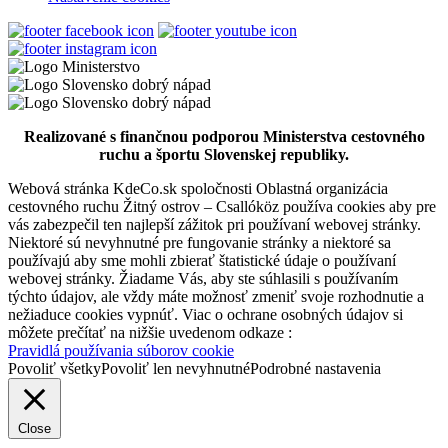
Orechová Potôň
Turistické atrakcie
Thermalpark Dunajská Streda
Realizované s finančnou podporou Ministerstva cestovného
ruchu a športu Slovenskej republiky.
Webová stránka KdeCo.sk spoločnosti Oblastná organizácia
Dunajská Streda
cestovného ruchu Žitný ostrov – Csallóköz používa cookies aby pre
vás zabezpečil ten najlepší zážitok pri používaní webovej stránky.
Turistické atrakcie
Niektoré sú nevyhnutné pre fungovanie stránky a niektoré sa
používajú aby sme mohli zbierať štatistické údaje o používaní
webovej stránky. Žiadame Vás, aby ste súhlasili s používaním
Turistické informačné centrum v Dunajskej Strede
týchto údajov, ale vždy máte možnosť zmeniť svoje rozhodnutie a
nežiaduce cookies vypnúť. Viac o ochrane osobných údajov si
môžete prečítať na nižšie uvedenom odkaze :
Pravidlá používania súborov cookie
Dunajská Streda
Povoliť všetky
Povoliť len nevyhnutné
Podrobné nastavenia
Turistické atrakcie
Close