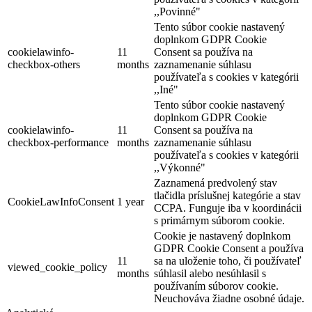
,,Povinné"
Tento súbor cookie nastavený
doplnkom GDPR Cookie
cookielawinfo-
11
Consent sa používa na
checkbox-others
months
zaznamenanie súhlasu
používateľa s cookies v kategórii
,,Iné"
Tento súbor cookie nastavený
doplnkom GDPR Cookie
cookielawinfo-
11
Consent sa používa na
checkbox-performance
months
zaznamenanie súhlasu
používateľa s cookies v kategórii
,,Výkonné"
Zaznamená predvolený stav
tlačidla príslušnej kategórie a stav
CookieLawInfoConsent
1 year
CCPA. Funguje iba v koordinácii
s primárnym súborom cookie.
Cookie je nastavený doplnkom
GDPR Cookie Consent a používa
11
sa na uloženie toho, či používateľ
viewed_cookie_policy
months
súhlasil alebo nesúhlasil s
používaním súborov cookie.
Neuchováva žiadne osobné údaje.