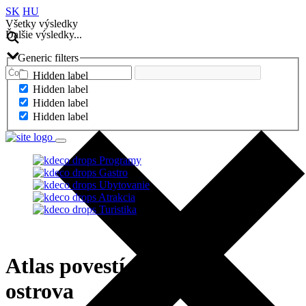
SK
HU
Všetky výsledky
Ďalšie výsledky...
Generic filters
Hidden label
Hidden label
Hidden label
Hidden label
Programy
Gastro
Ubytovanie
Atrakcia
Turistika
Atlas povestí zo Žitného
ostrova