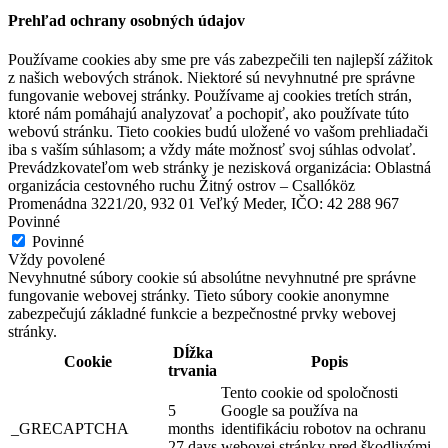
Prehľad ochrany osobných údajov
Používame cookies aby sme pre vás zabezpečili ten najlepší zážitok
z našich webových stránok. Niektoré sú nevyhnutné pre správne
fungovanie webovej stránky. Používame aj cookies tretích strán,
ktoré nám pomáhajú analyzovať a pochopiť, ako používate túto
webovú stránku. Tieto cookies budú uložené vo vašom prehliadači
iba s vaším súhlasom; a vždy máte možnosť svoj súhlas odvolať.
Prevádzkovateľom web stránky je nezisková organizácia: Oblastná
organizácia cestovného ruchu Žitný ostrov – Csallóköz
Promenádna 3221/20, 932 01 Veľký Meder, IČO: 42 288 967
Povinné
Povinné
Vždy povolené
Nevyhnutné súbory cookie sú absolútne nevyhnutné pre správne
fungovanie webovej stránky. Tieto súbory cookie anonymne
zabezpečujú základné funkcie a bezpečnostné prvky webovej
stránky.
Dĺžka
Cookie
Popis
trvania
Tento cookie od spoločnosti
5
Google sa používa na
_GRECAPTCHA
months
identifikáciu robotov na ochranu
27 days
webovej stránky pred škodlivými