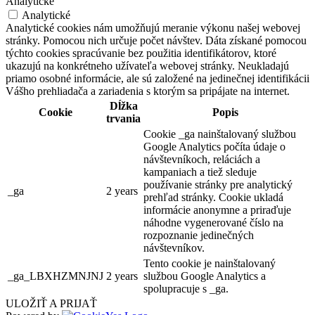
Analytické
Analytické
Analytické cookies nám umožňujú meranie výkonu našej webovej
stránky. Pomocou nich určuje počet návštev. Dáta získané pomocou
týchto cookies spracúvanie bez použitia identifikátorov, ktoré
ukazujú na konkrétneho užívateľa webovej stránky. Neukladajú
priamo osobné informácie, ale sú založené na jedinečnej identifikácii
Vášho prehliadača a zariadenia s ktorým sa pripájate na internet.
Dĺžka
Cookie
Popis
trvania
Cookie _ga nainštalovaný službou
Google Analytics počíta údaje o
návštevníkoch, reláciách a
kampaniach a tiež sleduje
používanie stránky pre analytický
_ga
2 years
prehľad stránky. Cookie ukladá
informácie anonymne a priraďuje
náhodne vygenerované číslo na
rozpoznanie jedinečných
návštevníkov.
Tento cookie je nainštalovaný
_ga_LBXHZMNJNJ
2 years
službou Google Analytics a
spolupracuje s _ga.
ULOŽIŤ A PRIJAŤ