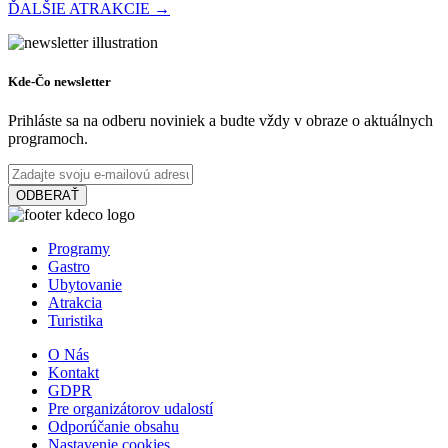
ĎALŠIE ATRAKCIE →
Vodný kolový mlyn a skanzen v Jelke
Kde-Čo newsletter
Prihláste sa na odberu noviniek a budte vždy v obraze o aktuálnych
programoch.
Jelka
Múzeá a galérie
Turistické atrakcie
ODBERAŤ
Vermesova vila
Programy
Gastro
Ubytovanie
Atrakcia
Dunajská Streda
Turistika
Múzeá a galérie
O Nás
Kontakt
GDPR
Pre organizátorov udalostí
Slovakia Ring
Odporúčanie obsahu
Nastavenie cookies