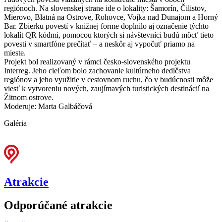
regiónoch. Na slovenskej strane ide o lokality: Šamorín, Čilistov,
Mierovo, Blatná na Ostrove, Rohovce, Vojka nad Dunajom a Horný
Bar. Zbierku povestí v knižnej forme doplnilo aj označenie týchto
lokalít QR kódmi, pomocou ktorých si návštevníci budú môcť tieto
povesti v smartfóne prečítať – a neskôr aj vypočuť priamo na
mieste.
Projekt bol realizovaný v rámci česko-slovenského projektu
Interreg. Jeho cieľom bolo zachovanie kultúrneho dedičstva
regiónov a jeho využitie v cestovnom ruchu, čo v budúcnosti môže
viesť k vytvoreniu nových, zaujímavých turistických destinácií na
Žitnom ostrove.
Moderuje: Marta Galbáčová
Galéria
Atrakcie
Odporúčané atrakcie