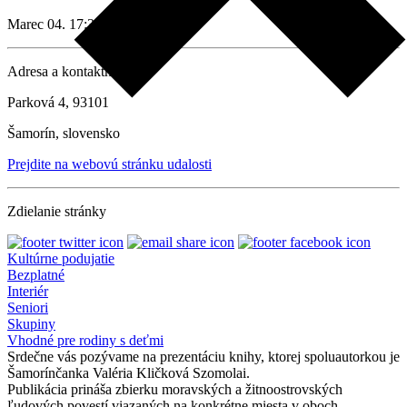
Marec 04. 17:30
Adresa a kontaktné údaje
Parková 4, 93101
Šamorín, slovensko
Prejdite na webovú stránku udalosti
Zdielanie stránky
Kultúrne podujatie
Bezplatné
Interiér
Seniori
Skupiny
Vhodné pre rodiny s deťmi
Srdečne vás pozývame na prezentáciu knihy, ktorej spoluautorkou je
Šamorínčanka Valéria Kličková Szomolai.
Publikácia prináša zbierku moravských a žitnoostrovských
ľudových povestí viazaných na konkrétne miesta v oboch