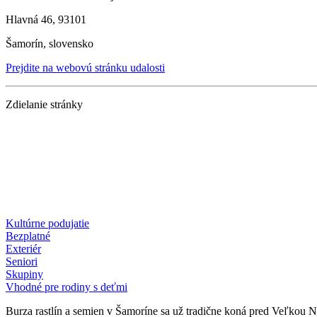
Hlavná 46, 93101
Šamorín, slovensko
Prejdite na webovú stránku udalosti
Zdielanie stránky
Kultúrne podujatie
Bezplatné
Exteriér
Seniori
Skupiny
Vhodné pre rodiny s deťmi
Burza rastlín a semien v Šamoríne sa už tradične koná pred Veľkou 