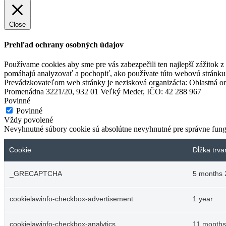
Close
Prehľad ochrany osobných údajov
Používame cookies aby sme pre vás zabezpečili ten najlepší zážitok 
pomáhajú analyzovať a pochopiť, ako používate túto webovú stránku.
Prevádzkovateľom web stránky je nezisková organizácia: Oblastná or
Promenádna 3221/20, 932 01 Veľký Meder, IČO: 42 288 967
Povinné
Povinné
Vždy povolené
Nevyhnutné súbory cookie sú absolútne nevyhnutné pre správne fung
Cookie
Dĺžka trva
_GRECAPTCHA
5 months 
cookielawinfo-checkbox-advertisement
1 year
cookielawinfo-checkbox-analytics
11 months