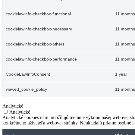
cookielawinfo-checkbox-functional
11 months
cookielawinfo-checkbox-necessary
11 months
cookielawinfo-checkbox-others
11 months
cookielawinfo-checkbox-performance
11 months
CookieLawInfoConsent
1 year
viewed_cookie_policy
11 months
Dni svätého Štefana v Šamoríne
Analytické
Analytické
Analytické cookies nám umožňujú meranie výkonu našej webovej strán
Šamorín, August 14
konkrétneho užívateľa webovej stránky. Neukladajú priamo osobné infor
Festival
Koncert