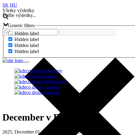
SK
HU
Všetky výsledky
Ďalšie výsledky...
Generic filters
Hidden label
Hidden label
Hidden label
Hidden label
Programy
Gastro
Ubytovanie
Atrakcia
Turistika
December v Babaklube
2025. December 01. - 2025. December 30.