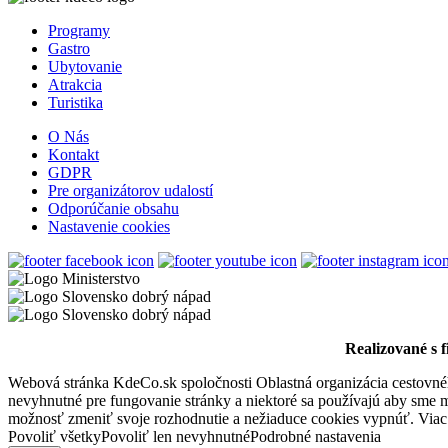
Programy
Podujatia v x-bionic sphere 2026
Gastro
Ubytovanie
Atrakcia
Turistika
Šamorín, Február 20
O Nás
Festival
Kultúrne podujatie
Kontakt
GDPR
Pre organizátorov udalostí
Odporúčanie obsahu
Nastavenie cookies
Realizované s 
Webová stránka KdeCo.sk spoločnosti Oblastná organizácia cestovného
nevyhnutné pre fungovanie stránky a niektoré sa používajú aby sme mo
možnosť zmeniť svoje rozhodnutie a nežiaduce cookies vypnúť. Viac
Povoliť všetky
Povoliť len nevyhnutné
Podrobné nastavenia