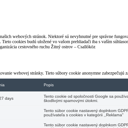
z našich webových stránok. Niektoré sú nevyhnutné pre správne fungova
 Tieto cookies budú uložené vo vašom prehliadači iba s vaším súhlaso
ganizácia cestovného ruchu Žitný ostrov – Csallóköz
ovanie webovej stránky. Tieto súbory cookie anonymne zabezpečujú z
nia
Popis
Tento cookie od spoločnosti Google sa používa
27 days
škodlivými spamovými útokmi.
Tento súbor cookie nastavený doplnkom GDP
používateľa s cookies v kategórii ,,Reklama"
Tento súbor cookie nastavený doplnkom GDP