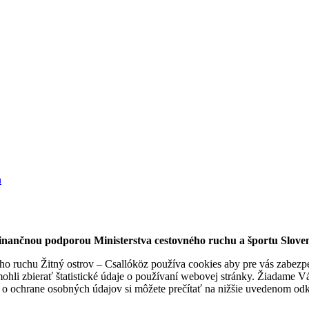
finančnou podporou Ministerstva cestovného ruchu a športu Sloven
 ruchu Žitný ostrov – Csallóköz používa cookies aby pre vás zabezpeči
hli zbierať štatistické údaje o používaní webovej stránky. Žiadame Vás
 o ochrane osobných údajov si môžete prečítať na nižšie uvedenom od