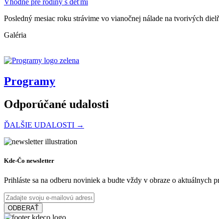
Vhodné pre rodiny s deťmi
Posledný mesiac roku strávime vo vianočnej nálade na tvorivých diel
Galéria
Programy
Odporúčané udalosti
ĎALŠIE UDALOSTI →
Mesto Šamorín
Kde-Čo newsletter
Prihláste sa na odberu noviniek a budte vždy v obraze o aktuálnych 
Šamorín, Január 01
ODBERAŤ
Festival
Koncert