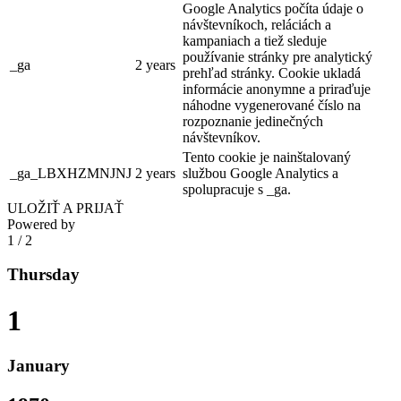
Google Analytics počíta údaje o
návštevníkoch, reláciách a
kampaniach a tiež sleduje
používanie stránky pre analytický
_ga
2 years
prehľad stránky. Cookie ukladá
informácie anonymne a priraďuje
náhodne vygenerované číslo na
rozpoznanie jedinečných
návštevníkov.
Tento cookie je nainštalovaný
_ga_LBXHZMNJNJ
2 years
službou Google Analytics a
spolupracuje s _ga.
ULOŽIŤ A PRIJAŤ
Powered by
1
/
2
Thursday
1
January