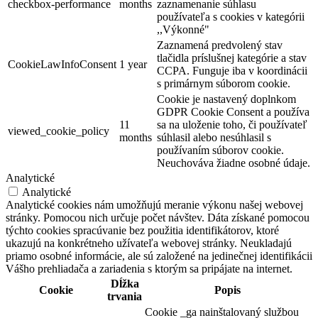
checkbox-performance
months
zaznamenanie súhlasu
používateľa s cookies v kategórii
,,Výkonné"
Zaznamená predvolený stav
tlačidla príslušnej kategórie a stav
CookieLawInfoConsent
1 year
CCPA. Funguje iba v koordinácii
s primárnym súborom cookie.
Cookie je nastavený doplnkom
GDPR Cookie Consent a používa
11
sa na uloženie toho, či používateľ
viewed_cookie_policy
months
súhlasil alebo nesúhlasil s
používaním súborov cookie.
Neuchováva žiadne osobné údaje.
Analytické
Analytické
Analytické cookies nám umožňujú meranie výkonu našej webovej
stránky. Pomocou nich určuje počet návštev. Dáta získané pomocou
týchto cookies spracúvanie bez použitia identifikátorov, ktoré
ukazujú na konkrétneho užívateľa webovej stránky. Neukladajú
priamo osobné informácie, ale sú založené na jedinečnej identifikácii
Vášho prehliadača a zariadenia s ktorým sa pripájate na internet.
Dĺžka
Cookie
Popis
trvania
Cookie _ga nainštalovaný službou