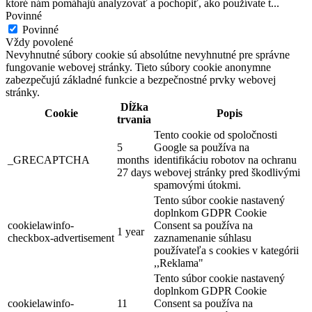
ktoré nám pomáhajú analyzovať a pochopiť, ako používate t
...
Povinné
Povinné
Vždy povolené
Nevyhnutné súbory cookie sú absolútne nevyhnutné pre správne
fungovanie webovej stránky. Tieto súbory cookie anonymne
zabezpečujú základné funkcie a bezpečnostné prvky webovej
stránky.
Dĺžka
Cookie
Popis
trvania
Tento cookie od spoločnosti
5
Google sa používa na
_GRECAPTCHA
months
identifikáciu robotov na ochranu
27 days
webovej stránky pred škodlivými
spamovými útokmi.
Tento súbor cookie nastavený
doplnkom GDPR Cookie
cookielawinfo-
Consent sa používa na
1 year
checkbox-advertisement
zaznamenanie súhlasu
používateľa s cookies v kategórii
,,Reklama"
Tento súbor cookie nastavený
doplnkom GDPR Cookie
cookielawinfo-
11
Consent sa používa na