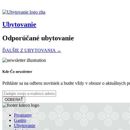
Ubytovanie
Odporúčané ubytovanie
ĎALŠIE Z UBYTOVANIA →
Penzión Fortune
Kde-Čo newsletter
Prihláste sa na odberu noviniek a budte vždy v obraze o aktuálnych 
Dunajská Streda
ODBERAŤ
Penzión
Programy
Hotel Thermalpark***
Gastro
Ubytovanie