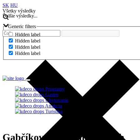
SK
HU
Všetky výsledky
Ďalšie výsledky...
Generic filters
Hidden label
Hidden label
Hidden label
Hidden label
Ďalšie výsledky...
Programy
Gastro
Ubytovanie
Atrakcia
Turistika
Gabčíkovský Farmársky trh