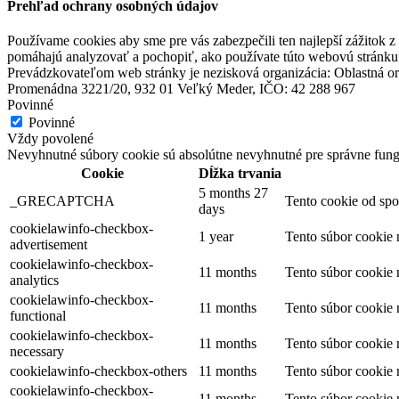
Prehľad ochrany osobných údajov
Apartmán Lenka
Používame cookies aby sme pre vás zabezpečili ten najlepší zážitok 
pomáhajú analyzovať a pochopiť, ako používate túto webovú stránku.
Prevádzkovateľom web stránky je nezisková organizácia: Oblastná or
Veľký Meder
Promenádna 3221/20, 932 01 Veľký Meder, IČO: 42 288 967
Apartmán
Povinné
Povinné
Vždy povolené
Nevyhnutné súbory cookie sú absolútne nevyhnutné pre správne fung
Hotel Legend
Cookie
Dĺžka trvania
5 months 27
_GRECAPTCHA
Tento cookie od spo
days
Dunajská Streda
cookielawinfo-checkbox-
1 year
Tento súbor cookie
advertisement
Hotel
cookielawinfo-checkbox-
11 months
Tento súbor cookie
analytics
cookielawinfo-checkbox-
11 months
Tento súbor cookie
functional
cookielawinfo-checkbox-
11 months
Tento súbor cookie
necessary
cookielawinfo-checkbox-others
11 months
Tento súbor cookie 
cookielawinfo-checkbox-
11 months
Tento súbor cookie