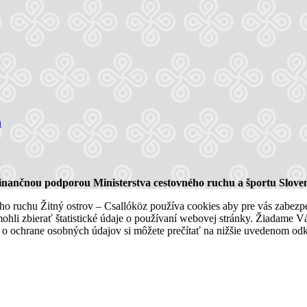
finančnou podporou Ministerstva cestovného ruchu a športu Sloven
 ruchu Žitný ostrov – Csallóköz používa cookies aby pre vás zabezpeči
hli zbierať štatistické údaje o používaní webovej stránky. Žiadame Vás
 o ochrane osobných údajov si môžete prečítať na nižšie uvedenom od