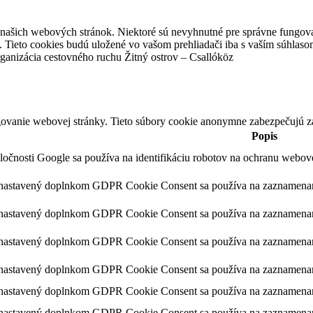
z našich webových stránok. Niektoré sú nevyhnutné pre správne fungova
 Tieto cookies budú uložené vo vašom prehliadači iba s vaším súhlaso
ganizácia cestovného ruchu Žitný ostrov – Csallóköz
ovanie webovej stránky. Tieto súbory cookie anonymne zabezpečujú z
Popis
ločnosti Google sa používa na identifikáciu robotov na ochranu webo
 nastavený doplnkom GDPR Cookie Consent sa používa na zaznamenanie
 nastavený doplnkom GDPR Cookie Consent sa používa na zaznamenanie 
 nastavený doplnkom GDPR Cookie Consent sa používa na zaznamenanie 
 nastavený doplnkom GDPR Cookie Consent sa používa na zaznamenanie 
nastavený doplnkom GDPR Cookie Consent sa používa na zaznamenanie 
 nastavený doplnkom GDPR Cookie Consent sa používa na zaznamenanie