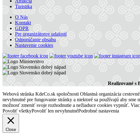
Atrakcia
Turistika
Dunajská Streda
O Nás
Hotel
Kontakt
GDPR
Pre organizátorov udalostí
Odporúčanie obsahu
Art Hotel Kaštieľ
Nastavenie cookies
Tomášov
Hotel
Realizované s 
Hotel Amade Château
Webová stránka KdeCo.sk spoločnosti Oblastná organizácia cestovného
nevyhnutné pre fungovanie stránky a niektoré sa používajú aby sme mo
možnosť zmeniť svoje rozhodnutie a nežiaduce cookies vypnúť. Viac
Povoliť všetky
Povoliť len nevyhnutné
Podrobné nastavenia
Vrakúň
Hotel
Close