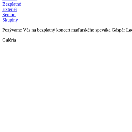
Bezplatné
Exteriér
Seniori
Skupiny
Pozývame Vás na bezplatný koncert maďarského speváka Gáspár Lac
Galéria