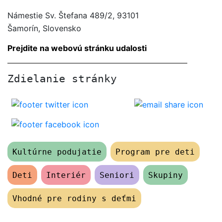
Námestie Sv. Štefana 489/2, 93101
Šamorín, Slovensko
Prejdite na webovú stránku udalosti
Zdielanie stránky
Kultúrne podujatie
Program pre deti
Deti
Interiér
Seniori
Skupiny
Vhodné pre rodiny s deťmi