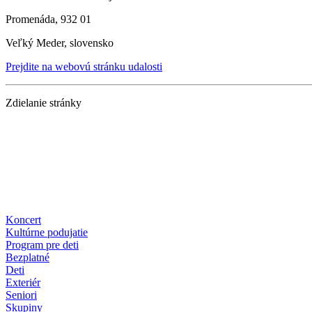
Promenáda, 932 01
Veľký Meder, slovensko
Prejdite na webovú stránku udalosti
Zdielanie stránky
Koncert
Kultúrne podujatie
Program pre deti
Bezplatné
Deti
Exteriér
Seniori
Skupiny