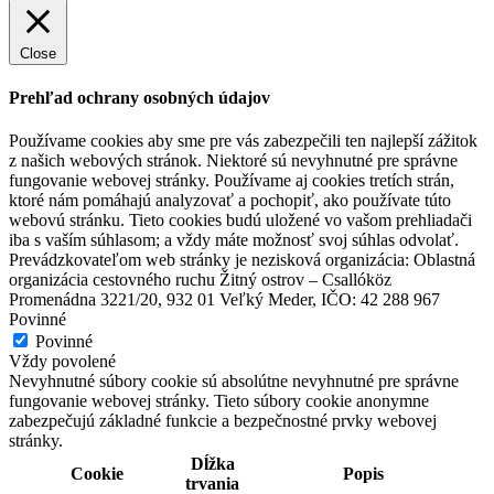
Close
Prehľad ochrany osobných údajov
Používame cookies aby sme pre vás zabezpečili ten najlepší zážitok
z našich webových stránok. Niektoré sú nevyhnutné pre správne
fungovanie webovej stránky. Používame aj cookies tretích strán,
ktoré nám pomáhajú analyzovať a pochopiť, ako používate túto
Art Hotel Kaštieľ
webovú stránku. Tieto cookies budú uložené vo vašom prehliadači
iba s vaším súhlasom; a vždy máte možnosť svoj súhlas odvolať.
Prevádzkovateľom web stránky je nezisková organizácia: Oblastná
organizácia cestovného ruchu Žitný ostrov – Csallóköz
Tomášov
Promenádna 3221/20, 932 01 Veľký Meder, IČO: 42 288 967
Povinné
Hotel
Povinné
Vždy povolené
Nevyhnutné súbory cookie sú absolútne nevyhnutné pre správne
fungovanie webovej stránky. Tieto súbory cookie anonymne
zabezpečujú základné funkcie a bezpečnostné prvky webovej
stránky.
Dĺžka
Cookie
Popis
trvania