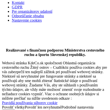
Kontakt
GDPR
Dunajská Streda
Pre organizátorov udalostí
Odporúčanie obsahu
Hotel
Nastavenie cookies
Realizované s finančnou podporou Ministerstva cestovného
ruchu a športu Slovenskej republiky.
Webová stránka KdeCo.sk spoločnosti Oblastná organizácia
cestovného ruchu Žitný ostrov – Csallóköz používa cookies aby pre
vás zabezpečil ten najlepší zážitok pri používaní webovej stránky.
Niektoré sú nevyhnutné pre fungovanie stránky a niektoré sa
používajú aby sme mohli zbierať štatistické údaje o používaní
webovej stránky. Žiadame Vás, aby ste súhlasili s používaním
týchto údajov, ale vždy máte možnosť zmeniť svoje rozhodnutie a
nežiaduce cookies vypnúť. Viac o ochrane osobných údajov si
môžete prečítať na nižšie uvedenom odkaze :
Pravidlá používania súborov cookie
Povoliť všetky
Povoliť len nevyhnutné
Podrobné nastavenia