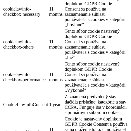
doplnkom GDPR Cookie
cookielawinfo-
11
Consent sa používa na
checkbox-necessary
months
zaznamenanie súhlasu
používateľa s cookies v kategórii
,,Povinné"
Tento súbor cookie nastavený
doplnkom GDPR Cookie
cookielawinfo-
11
Consent sa používa na
Hotel Legend
checkbox-others
months
zaznamenanie súhlasu
používateľa s cookies v kategórii
,,Iné"
Tento súbor cookie nastavený
Dunajská Streda
doplnkom GDPR Cookie
cookielawinfo-
11
Consent sa používa na
Hotel
checkbox-performance
months
zaznamenanie súhlasu
používateľa s cookies v kategórii
,,Výkonné"
Zaznamená predvolený stav
tlačidla príslušnej kategórie a stav
CookieLawInfoConsent
1 year
CCPA. Funguje iba v koordinácii
s primárnym súborom cookie.
Cookie je nastavený doplnkom
GDPR Cookie Consent a používa
11
sa na uloženie toho, či používateľ