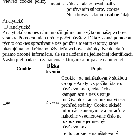
viewed_cookie_policy
months
súhlasil alebo nesúhlasil s
používaním súborov cookie.
Neuchováva žiadne osobné údaje.
Analytické
Analytické
Analytické cookies nám umožňujú meranie výkonu našej webovej
stránky. Pomocou nich určuje počet návštev. Dáta získané pomocou
týchto cookies spracúvanie bez použitia identifikátorov, ktoré
ukazujú na konkrétneho užívateľa webovej stránky. Neukladajú
priamo osobné informácie, ale sú založené na jedinečnej identifikácii
Vášho prehliadača a zariadenia s ktorým sa pripájate na internet.
Dĺžka
Cookie
Popis
trvania
Cookie _ga nainštalovaný službou
Google Analytics počíta údaje o
návštevníkoch, reláciách a
kampaniach a tiež sleduje
používanie stránky pre analytický
_ga
2 years
prehľad stránky. Cookie ukladá
informácie anonymne a priraďuje
náhodne vygenerované číslo na
rozpoznanie jedinečných
návštevníkov.
Tento cookie je nainštalovaný