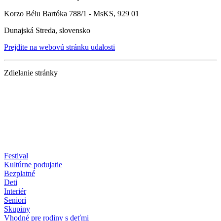
Korzo Bélu Bartóka 788/1 - MsKS, 929 01
Dunajská Streda, slovensko
Prejdite na webovú stránku udalosti
Zdielanie stránky
Festival
Kultúrne podujatie
Bezplatné
Deti
Interiér
Seniori
Skupiny
Vhodné pre rodiny s deťmi