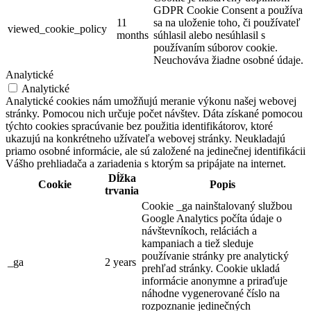
Hotel
GDPR Cookie Consent a používa
11
sa na uloženie toho, či používateľ
viewed_cookie_policy
months
súhlasil alebo nesúhlasil s
používaním súborov cookie.
Neuchováva žiadne osobné údaje.
Analytické
Analytické
Analytické cookies nám umožňujú meranie výkonu našej webovej
stránky. Pomocou nich určuje počet návštev. Dáta získané pomocou
týchto cookies spracúvanie bez použitia identifikátorov, ktoré
ukazujú na konkrétneho užívateľa webovej stránky. Neukladajú
priamo osobné informácie, ale sú založené na jedinečnej identifikácii
Vášho prehliadača a zariadenia s ktorým sa pripájate na internet.
Dĺžka
Cookie
Popis
trvania
Cookie _ga nainštalovaný službou
Google Analytics počíta údaje o
návštevníkoch, reláciách a
kampaniach a tiež sleduje
používanie stránky pre analytický
_ga
2 years
prehľad stránky. Cookie ukladá
informácie anonymne a priraďuje
náhodne vygenerované číslo na
rozpoznanie jedinečných