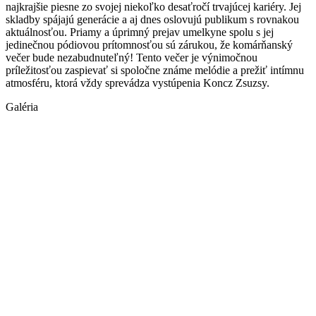
najkrajšie piesne zo svojej niekoľko desaťročí trvajúcej kariéry. Jej
skladby spájajú generácie a aj dnes oslovujú publikum s rovnakou
aktuálnosťou. Priamy a úprimný prejav umelkyne spolu s jej
jedinečnou pódiovou prítomnosťou sú zárukou, že komárňanský
večer bude nezabudnuteľný! Tento večer je výnimočnou
príležitosťou zaspievať si spoločne známe melódie a prežiť intímnu
atmosféru, ktorá vždy sprevádza vystúpenia Koncz Zsuzsy.
Galéria