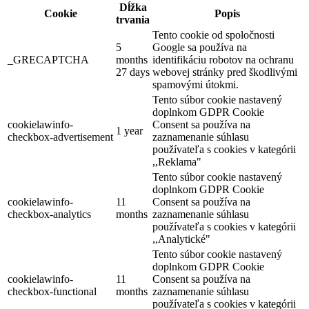
Dĺžka
Cookie
Popis
trvania
Tento cookie od spoločnosti
5
Google sa používa na
_GRECAPTCHA
months
identifikáciu robotov na ochranu
27 days
webovej stránky pred škodlivými
Hotel Thermalpark***
spamovými útokmi.
Tento súbor cookie nastavený
doplnkom GDPR Cookie
cookielawinfo-
Consent sa používa na
1 year
Dunajská Streda
checkbox-advertisement
zaznamenanie súhlasu
používateľa s cookies v kategórii
Hotel
,,Reklama"
Tento súbor cookie nastavený
doplnkom GDPR Cookie
cookielawinfo-
11
Consent sa používa na
checkbox-analytics
months
zaznamenanie súhlasu
používateľa s cookies v kategórii
,,Analytické"
Tento súbor cookie nastavený
doplnkom GDPR Cookie
cookielawinfo-
11
Consent sa používa na
checkbox-functional
months
zaznamenanie súhlasu
používateľa s cookies v kategórii