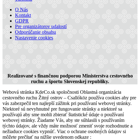
O Nás
Kontakt
GDPR
Pre organizátorov udalostí
Odporúčanie obsahu
Nastavenie cookies
Realizované s finančnou podporou Ministerstva cestovného
ruchu a športu Slovenskej republiky.
Hotel Legend
Webová stránka KdeCo.sk spoločnosti Oblastná organizácia
cestovného ruchu Žitný ostrov – Csallóköz používa cookies aby pre
vás zabezpečil ten najlepší zážitok pri používaní webovej stránky.
Niektoré sú nevyhnutné pre fungovanie stránky a niektoré sa
Dunajská Streda
používajú aby sme mohli zbierať štatistické údaje o používaní
webovej stránky. Žiadame Vás, aby ste súhlasili s používaním
Hotel
týchto údajov, ale vždy máte možnosť zmeniť svoje rozhodnutie a
nežiaduce cookies vypnúť. Viac o ochrane osobných údajov si
môžete prečítať na nižšie uvedenom odkaze :