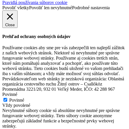
Pravidlá používania súborov cookie
Povoliť všetky
Povoliť len nevyhnutné
Podrobné nastavenia
Close
Prehľad ochrany osobných údajov
Používame cookies aby sme pre vás zabezpečili ten najlepší zážitok
z našich webových stránok. Niektoré sú nevyhnutné pre správne
fungovanie webovej stránky. Používame aj cookies tretích strán,
ktoré nám pomáhajú analyzovať a pochopiť, ako používate túto
webovú stránku. Tieto cookies budú uložené vo vašom prehliadači
iba s vaším súhlasom; a vždy máte možnosť svoj súhlas odvolať.
Prevádzkovateľom web stránky je nezisková organizácia: Oblastná
organizácia cestovného ruchu Žitný ostrov – Csallóköz
Promenádna 3221/20, 932 01 Veľký Meder, IČO: 42 288 967
Povinné
Povinné
Vždy povolené
Nevyhnutné súbory cookie sú absolútne nevyhnutné pre správne
fungovanie webovej stránky. Tieto súbory cookie anonymne
zabezpečujú základné funkcie a bezpečnostné prvky webovej
stránky.