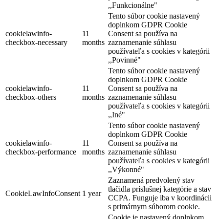
,,Funkcionálne"
Tento súbor cookie nastavený
doplnkom GDPR Cookie
cookielawinfo-
11
Consent sa používa na
checkbox-necessary
months
zaznamenanie súhlasu
používateľa s cookies v kategórii
,,Povinné"
Tento súbor cookie nastavený
doplnkom GDPR Cookie
cookielawinfo-
11
Consent sa používa na
checkbox-others
months
zaznamenanie súhlasu
používateľa s cookies v kategórii
,,Iné"
Tento súbor cookie nastavený
doplnkom GDPR Cookie
cookielawinfo-
11
Consent sa používa na
checkbox-performance
months
zaznamenanie súhlasu
používateľa s cookies v kategórii
,,Výkonné"
Art Hotel Kaštieľ
Zaznamená predvolený stav
tlačidla príslušnej kategórie a stav
CookieLawInfoConsent
1 year
CCPA. Funguje iba v koordinácii
Tomášov
s primárnym súborom cookie.
Cookie je nastavený doplnkom