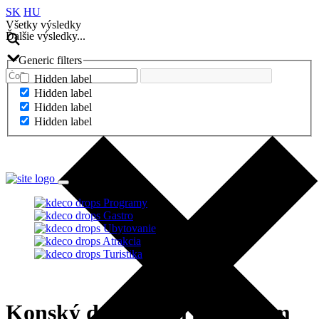
SK
HU
Všetky výsledky
Ďalšie výsledky...
Generic filters
Hidden label
Hidden label
Hidden label
Hidden label
Ďalšie výsledky...
Programy
Gastro
Ubytovanie
Atrakcia
Turistika
Konský deň na Veľkolélskom