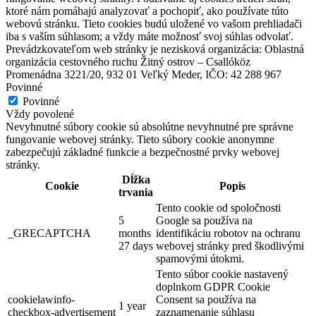
ktoré nám pomáhajú analyzovať a pochopiť, ako používate túto
webovú stránku. Tieto cookies budú uložené vo vašom prehliadači
iba s vaším súhlasom; a vždy máte možnosť svoj súhlas odvolať.
Prevádzkovateľom web stránky je nezisková organizácia: Oblastná
organizácia cestovného ruchu Žitný ostrov – Csallóköz
Promenádna 3221/20, 932 01 Veľký Meder, IČO: 42 288 967
Povinné
Povinné
Vždy povolené
Nevyhnutné súbory cookie sú absolútne nevyhnutné pre správne
fungovanie webovej stránky. Tieto súbory cookie anonymne
zabezpečujú základné funkcie a bezpečnostné prvky webovej
stránky.
Dĺžka
Cookie
Popis
trvania
Tento cookie od spoločnosti
5
Google sa používa na
_GRECAPTCHA
months
identifikáciu robotov na ochranu
27 days
webovej stránky pred škodlivými
spamovými útokmi.
Tento súbor cookie nastavený
doplnkom GDPR Cookie
cookielawinfo-
Consent sa používa na
1 year
checkbox-advertisement
zaznamenanie súhlasu