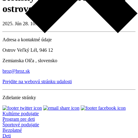
ostrove
2025. Jún 28. 10:00
Adresa a kontaktné údaje
Ostrov Veľký Lél, 946 12
Zemianska Olča , slovensko
broz@broz.sk
Prejdite na webovú stránku udalosti
Zdielanie stránky
Kultúrne podujatie
Program pre deti
Športové podujatie
Bezplatné
Deti