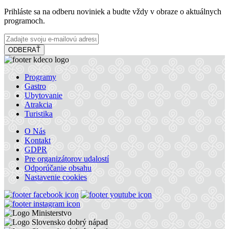
Prihláste sa na odberu noviniek a budte vždy v obraze o aktuálnych
programoch.
228 km,
Cyklovýlet
ODBERAŤ
Na bicykli pri Dunaji
Programy
Gastro
Ubytovanie
64 km,
Cyklovýlet
Atrakcia
Turistika
O Nás
Kontakt
Vodná túra na rieke Váh
GDPR
Pre organizátorov udalostí
Odporúčanie obsahu
Nastavenie cookies
23 km,
Vodná túra
Termálna túra