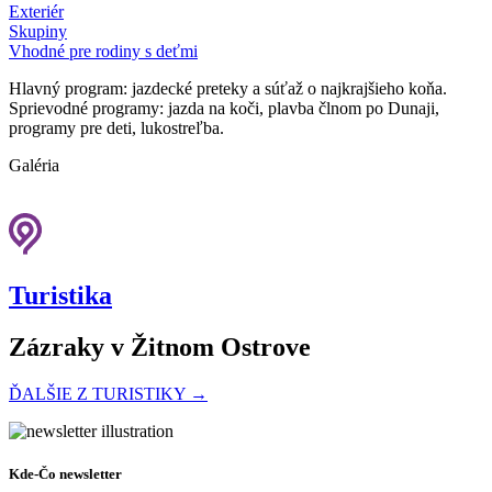
Exteriér
Skupiny
Vhodné pre rodiny s deťmi
Hlavný program: jazdecké preteky a súťaž o najkrajšieho koňa.
Sprievodné programy: jazda na koči, plavba člnom po Dunaji,
programy pre deti, lukostreľba.
Galéria
Turistika
Zázraky v Žitnom Ostrove
ĎALŠIE Z TURISTIKY →
Cyklotúra Szigetköz-Žitný ostrov
Kde-Čo newsletter