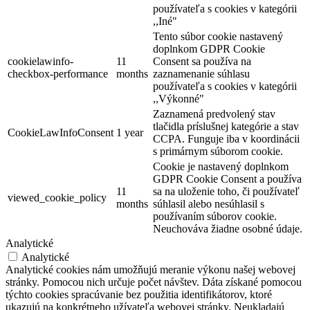
používateľa s cookies v kategórii
,,Iné"
Tento súbor cookie nastavený
doplnkom GDPR Cookie
cookielawinfo-
11
Consent sa používa na
checkbox-performance
months
zaznamenanie súhlasu
používateľa s cookies v kategórii
,,Výkonné"
Zaznamená predvolený stav
tlačidla príslušnej kategórie a stav
CookieLawInfoConsent
1 year
CCPA. Funguje iba v koordinácii
s primárnym súborom cookie.
Cookie je nastavený doplnkom
GDPR Cookie Consent a používa
11
sa na uloženie toho, či používateľ
viewed_cookie_policy
months
súhlasil alebo nesúhlasil s
používaním súborov cookie.
Neuchováva žiadne osobné údaje.
Analytické
Analytické
Analytické cookies nám umožňujú meranie výkonu našej webovej
stránky. Pomocou nich určuje počet návštev. Dáta získané pomocou
týchto cookies spracúvanie bez použitia identifikátorov, ktoré
ukazujú na konkrétneho užívateľa webovej stránky. Neukladajú