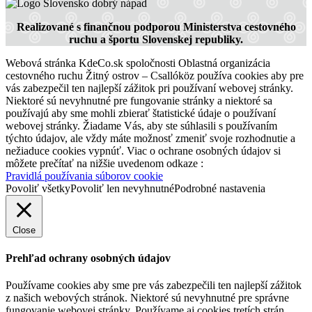
Realizované s finančnou podporou Ministerstva cestovného
99 km,
Prehliadka mesta
ruchu a športu Slovenskej republiky.
Webová stránka KdeCo.sk spoločnosti Oblastná organizácia
cestovného ruchu Žitný ostrov – Csallóköz používa cookies aby pre
vás zabezpečil ten najlepší zážitok pri používaní webovej stránky.
Niektoré sú nevyhnutné pre fungovanie stránky a niektoré sa
používajú aby sme mohli zbierať štatistické údaje o používaní
webovej stránky. Žiadame Vás, aby ste súhlasili s používaním
týchto údajov, ale vždy máte možnosť zmeniť svoje rozhodnutie a
nežiaduce cookies vypnúť. Viac o ochrane osobných údajov si
môžete prečítať na nižšie uvedenom odkaze :
Pravidlá používania súborov cookie
Povoliť všetky
Povoliť len nevyhnutné
Podrobné nastavenia
Close
Prehľad ochrany osobných údajov
Používame cookies aby sme pre vás zabezpečili ten najlepší zážitok
z našich webových stránok. Niektoré sú nevyhnutné pre správne
fungovanie webovej stránky. Používame aj cookies tretích strán,