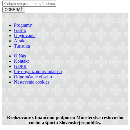
ODBERAŤ
Programy
Gastro
Ubytovanie
Atrakcia
Turistika
O Nás
Kontakt
GDPR
Thermalpark Dunajská Streda
Pre organizátorov udalostí
Odporúčanie obsahu
Nastavenie cookies
Dunajská Streda
Turistické atrakcie
Realizované s finančnou podporou Ministerstva cestovného
ruchu a športu Slovenskej republiky.