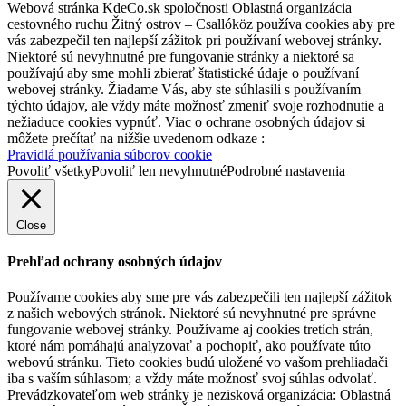
Webová stránka KdeCo.sk spoločnosti Oblastná organizácia
cestovného ruchu Žitný ostrov – Csallóköz používa cookies aby pre
vás zabezpečil ten najlepší zážitok pri používaní webovej stránky.
Niektoré sú nevyhnutné pre fungovanie stránky a niektoré sa
používajú aby sme mohli zbierať štatistické údaje o používaní
webovej stránky. Žiadame Vás, aby ste súhlasili s používaním
týchto údajov, ale vždy máte možnosť zmeniť svoje rozhodnutie a
nežiaduce cookies vypnúť. Viac o ochrane osobných údajov si
môžete prečítať na nižšie uvedenom odkaze :
Pravidlá používania súborov cookie
Povoliť všetky
Povoliť len nevyhnutné
Podrobné nastavenia
Close
Prehľad ochrany osobných údajov
Používame cookies aby sme pre vás zabezpečili ten najlepší zážitok
z našich webových stránok. Niektoré sú nevyhnutné pre správne
fungovanie webovej stránky. Používame aj cookies tretích strán,
ktoré nám pomáhajú analyzovať a pochopiť, ako používate túto
webovú stránku. Tieto cookies budú uložené vo vašom prehliadači
iba s vaším súhlasom; a vždy máte možnosť svoj súhlas odvolať.
Prevádzkovateľom web stránky je nezisková organizácia: Oblastná