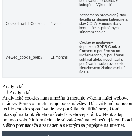
používateľa s cookies v
kategórii ,,Výkonné"
Vodný kolový mlyn a skanzen v Jelke
Zaznamená predvolený stav
tlačidla príslušnej kategórie a
CookieLawInfoConsent
1 year
stav CCPA. Funguje iba v
koordinácii s primárnym
súborom cookie.
Jelka
Cookie je nastavený
doplnkom GDPR Cookie
Múzeá a galérie
Turistické atrakcie
Consent a používa sa na
uloženie toho, či používateľ
viewed_cookie_policy
11 months
súhlasil alebo nesúhlasil s
používaním súborov cookie.
Neuchováva žiadne osobné
údaje.
Analytické
Analytické
Analytické cookies nám umožňujú meranie výkonu našej webovej
stránky. Pomocou nich určuje počet návštev. Dáta získané pomocou
týchto cookies spracúvanie bez použitia identifikátorov, ktoré
ukazujú na konkrétneho užívateľa webovej stránky. Neukladajú
priamo osobné informácie, ale sú založené na jedinečnej identifikácii
Vášho prehliadača a zariadenia s ktorým sa pripájate na internet.