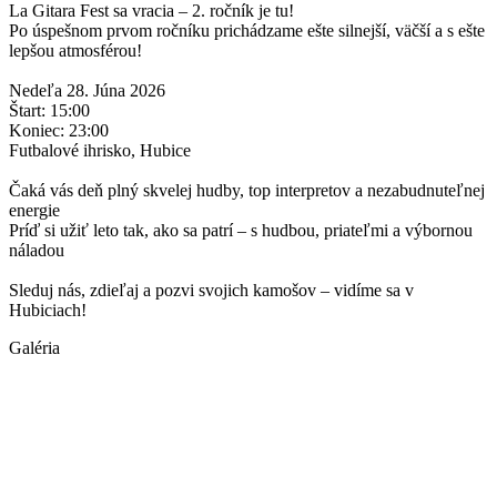
La Gitara Fest sa vracia – 2. ročník je tu!
Po úspešnom prvom ročníku prichádzame ešte silnejší, väčší a s ešte
lepšou atmosférou!
Nedeľa 28. Júna 2026
Štart: 15:00
Koniec: 23:00
Futbalové ihrisko, Hubice
Čaká vás deň plný skvelej hudby, top interpretov a nezabudnuteľnej
energie
Príď si užiť leto tak, ako sa patrí – s hudbou, priateľmi a výbornou
náladou
Sleduj nás, zdieľaj a pozvi svojich kamošov – vidíme sa v
Hubiciach!
Galéria