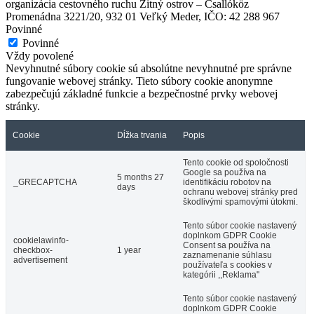
organizácia cestovného ruchu Žitný ostrov – Csallóköz
Promenádna 3221/20, 932 01 Veľký Meder, IČO: 42 288 967
Povinné
Povinné
Vždy povolené
Nevyhnutné súbory cookie sú absolútne nevyhnutné pre správne
fungovanie webovej stránky. Tieto súbory cookie anonymne
zabezpečujú základné funkcie a bezpečnostné prvky webovej
stránky.
Cookie
Dĺžka trvania
Popis
Vermesova vila
Tento cookie od spoločnosti
Google sa používa na
5 months 27
_GRECAPTCHA
identifikáciu robotov na
days
ochranu webovej stránky pred
Dunajská Streda
škodlivými spamovými útokmi.
Múzeá a galérie
Tento súbor cookie nastavený
doplnkom GDPR Cookie
cookielawinfo-
Consent sa používa na
checkbox-
1 year
zaznamenanie súhlasu
advertisement
používateľa s cookies v
kategórii ,,Reklama"
Tento súbor cookie nastavený
doplnkom GDPR Cookie