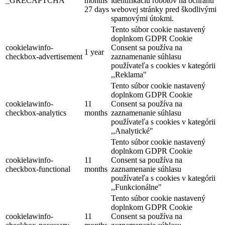
_GRECAPTCHA
months
identifikáciu robotov na ochranu
27 days
webovej stránky pred škodlivými
spamovými útokmi.
Tento súbor cookie nastavený
Na bicykli pri Dunaji
doplnkom GDPR Cookie
cookielawinfo-
Consent sa používa na
1 year
checkbox-advertisement
zaznamenanie súhlasu
používateľa s cookies v kategórii
64 km,
Cyklovýlet
,,Reklama"
Tento súbor cookie nastavený
doplnkom GDPR Cookie
cookielawinfo-
11
Consent sa používa na
checkbox-analytics
months
zaznamenanie súhlasu
používateľa s cookies v kategórii
,,Analytické"
Tento súbor cookie nastavený
doplnkom GDPR Cookie
cookielawinfo-
11
Consent sa používa na
checkbox-functional
months
zaznamenanie súhlasu
používateľa s cookies v kategórii
,,Funkcionálne"
Tento súbor cookie nastavený
doplnkom GDPR Cookie
cookielawinfo-
11
Consent sa používa na