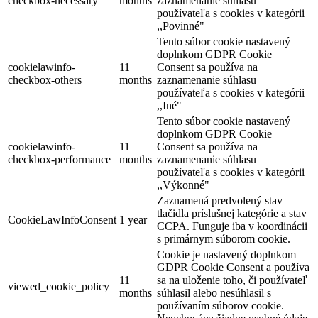
checkbox-necessary
months
zaznamenanie súhlasu
používateľa s cookies v kategórii
,,Povinné"
Tento súbor cookie nastavený
doplnkom GDPR Cookie
cookielawinfo-
11
Consent sa používa na
checkbox-others
months
zaznamenanie súhlasu
používateľa s cookies v kategórii
,,Iné"
Tento súbor cookie nastavený
doplnkom GDPR Cookie
cookielawinfo-
11
Consent sa používa na
checkbox-performance
months
zaznamenanie súhlasu
používateľa s cookies v kategórii
,,Výkonné"
Zaznamená predvolený stav
tlačidla príslušnej kategórie a stav
CookieLawInfoConsent
1 year
CCPA. Funguje iba v koordinácii
s primárnym súborom cookie.
Cookie je nastavený doplnkom
GDPR Cookie Consent a používa
11
sa na uloženie toho, či používateľ
viewed_cookie_policy
months
súhlasil alebo nesúhlasil s
používaním súborov cookie.