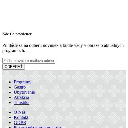
Kde-Čo newsletter
Prihláste sa na odberu noviniek a budte vždy v obraze o aktuálnych
programoch.
ODBERAŤ
Programy
Gastro
Ubytovanie
Atrakcia
Turistika
O Nás
Kontakt
GDPR
Pre organizátorov udalostí