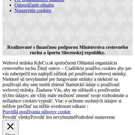
Odporúčanie obsahu
Nastavenie cookies
Cyklotúra Szigetköz-Žitný ostrov
Realizované s finančnou podporou Ministerstva cestovného
ruchu a športu Slovenskej republiky.
Webová stránka KdeCo.sk spoločnosti Oblastná organizácia
228 km,
Cyklovýlet
cestovného ruchu Žitný ostrov – Csallóköz používa cookies aby pre
vás zabezpečil ten najlepší zážitok pri používaní webovej stránky.
Niektoré sú nevyhnutné pre fungovanie stránky a niektoré sa
používajú aby sme mohli zbierať štatistické údaje o používaní
webovej stránky. Žiadame Vás, aby ste súhlasili s používaním
týchto údajov, ale vždy máte možnosť zmeniť svoje rozhodnutie a
nežiaduce cookies vypnúť. Viac o ochrane osobných údajov si
môžete prečítať na nižšie uvedenom odkaze :
Pravidlá používania súborov cookie
Povoliť všetky
Povoliť len nevyhnutné
Podrobné nastavenia