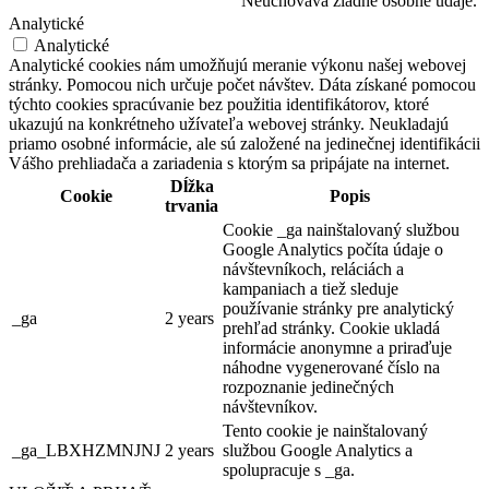
Neuchováva žiadne osobné údaje.
Analytické
Analytické
Analytické cookies nám umožňujú meranie výkonu našej webovej
stránky. Pomocou nich určuje počet návštev. Dáta získané pomocou
týchto cookies spracúvanie bez použitia identifikátorov, ktoré
ukazujú na konkrétneho užívateľa webovej stránky. Neukladajú
priamo osobné informácie, ale sú založené na jedinečnej identifikácii
Vášho prehliadača a zariadenia s ktorým sa pripájate na internet.
Dĺžka
Cookie
Popis
trvania
Cookie _ga nainštalovaný službou
Google Analytics počíta údaje o
návštevníkoch, reláciách a
kampaniach a tiež sleduje
používanie stránky pre analytický
_ga
2 years
prehľad stránky. Cookie ukladá
informácie anonymne a priraďuje
náhodne vygenerované číslo na
rozpoznanie jedinečných
návštevníkov.
Tento cookie je nainštalovaný
_ga_LBXHZMNJNJ
2 years
službou Google Analytics a
spolupracuje s _ga.