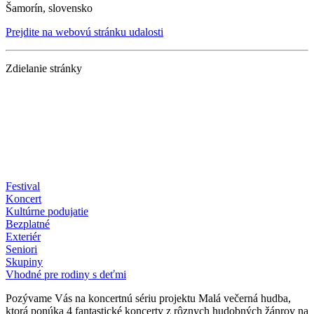
Šamorín, slovensko
Prejdite na webovú stránku udalosti
Zdielanie stránky
Festival
Koncert
Kultúrne podujatie
Bezplatné
Exteriér
Seniori
Skupiny
Vhodné pre rodiny s deťmi
Pozývame Vás na koncertnú sériu projektu Malá večerná hudba,
ktorá ponúka 4 fantastické koncerty z rôznych hudobných žánrov na