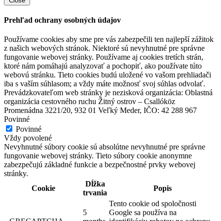
Close
Prehľad ochrany osobných údajov
Používame cookies aby sme pre vás zabezpečili ten najlepší zážitok
z našich webových stránok. Niektoré sú nevyhnutné pre správne
fungovanie webovej stránky. Používame aj cookies tretích strán,
ktoré nám pomáhajú analyzovať a pochopiť, ako používate túto
webovú stránku. Tieto cookies budú uložené vo vašom prehliadači
iba s vaším súhlasom; a vždy máte možnosť svoj súhlas odvolať.
Prevádzkovateľom web stránky je nezisková organizácia: Oblastná
organizácia cestovného ruchu Žitný ostrov – Csallóköz
Promenádna 3221/20, 932 01 Veľký Meder, IČO: 42 288 967
Povinné
Povinné
Vždy povolené
Nevyhnutné súbory cookie sú absolútne nevyhnutné pre správne
fungovanie webovej stránky. Tieto súbory cookie anonymne
zabezpečujú základné funkcie a bezpečnostné prvky webovej
stránky.
Dĺžka
Cookie
Popis
trvania
Tento cookie od spoločnosti
5
Google sa používa na