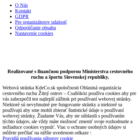
O Nás
Kontakt
GDPR
Pre organizátorov udalostí
Odporúčanie obsahu
Nastavenie cookies
Hotel Legend
Dunajská Streda
Realizované s finančnou podporou Ministerstva cestovného
Hotel
ruchu a športu Slovenskej republiky.
Webová stránka KdeCo.sk spoločnosti Oblastná organizácia
cestovného ruchu Žitný ostrov – Csallóköz používa cookies aby pre
vás zabezpečil ten najlepší zážitok pri používaní webovej stránky.
Niektoré sú nevyhnutné pre fungovanie stránky a niektoré sa
používajú aby sme mohli zbierať štatistické údaje o používaní
webovej stránky. Žiadame Vás, aby ste súhlasili s používaním
týchto údajov, ale vždy máte možnosť zmeniť svoje rozhodnutie a
nežiaduce cookies vypnúť. Viac o ochrane osobných údajov si
môžete prečítať na nižšie uvedenom odkaze :
Pravidlá používania súborov cookie