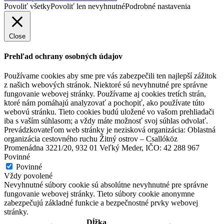
Povoliť všetky
Povoliť len nevyhnutné
Podrobné nastavenia
Close
Prehľad ochrany osobných údajov
Používame cookies aby sme pre vás zabezpečili ten najlepší zážitok
z našich webových stránok. Niektoré sú nevyhnutné pre správne
fungovanie webovej stránky. Používame aj cookies tretích strán,
ktoré nám pomáhajú analyzovať a pochopiť, ako používate túto
webovú stránku. Tieto cookies budú uložené vo vašom prehliadači
iba s vaším súhlasom; a vždy máte možnosť svoj súhlas odvolať.
Prevádzkovateľom web stránky je nezisková organizácia: Oblastná
organizácia cestovného ruchu Žitný ostrov – Csallóköz
Promenádna 3221/20, 932 01 Veľký Meder, IČO: 42 288 967
Povinné
Povinné
Vždy povolené
Nevyhnutné súbory cookie sú absolútne nevyhnutné pre správne
fungovanie webovej stránky. Tieto súbory cookie anonymne
Hotel Thermalpark***
zabezpečujú základné funkcie a bezpečnostné prvky webovej
stránky.
Dĺžka