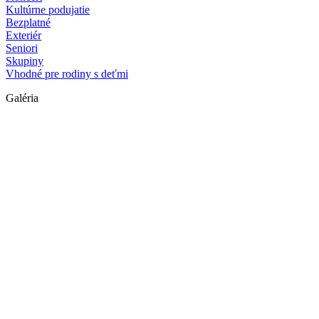
Kultúrne podujatie
Bezplatné
Exteriér
Seniori
Skupiny
Vhodné pre rodiny s deťmi
Galéria