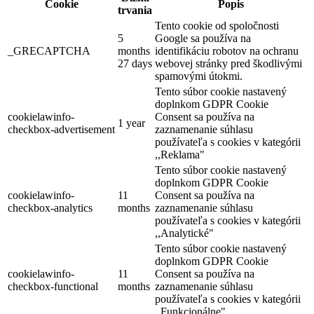
Cookie
Popis
trvania
Dunajská Streda
Tento cookie od spoločnosti
5
Google sa používa na
Hotel
_GRECAPTCHA
months
identifikáciu robotov na ochranu
27 days
webovej stránky pred škodlivými
spamovými útokmi.
Tento súbor cookie nastavený
doplnkom GDPR Cookie
cookielawinfo-
Consent sa používa na
1 year
checkbox-advertisement
zaznamenanie súhlasu
používateľa s cookies v kategórii
,,Reklama"
Tento súbor cookie nastavený
doplnkom GDPR Cookie
cookielawinfo-
11
Consent sa používa na
checkbox-analytics
months
zaznamenanie súhlasu
používateľa s cookies v kategórii
,,Analytické"
Tento súbor cookie nastavený
doplnkom GDPR Cookie
cookielawinfo-
11
Consent sa používa na
checkbox-functional
months
zaznamenanie súhlasu
používateľa s cookies v kategórii
,,Funkcionálne"