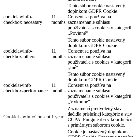
Tento súbor cookie nastavený
doplnkom GDPR Cookie
cookielawinfo-
11
Consent sa používa na
checkbox-necessary
months
zaznamenanie súhlasu
používateľa s cookies v kategórii
,,Povinné"
Tento súbor cookie nastavený
doplnkom GDPR Cookie
cookielawinfo-
11
Consent sa používa na
checkbox-others
months
zaznamenanie súhlasu
používateľa s cookies v kategórii
,,Iné"
Tento súbor cookie nastavený
doplnkom GDPR Cookie
Hotel Amade Château
cookielawinfo-
11
Consent sa používa na
checkbox-performance
months
zaznamenanie súhlasu
používateľa s cookies v kategórii
,,Výkonné"
Vrakúň
Zaznamená predvolený stav
Hotel
tlačidla príslušnej kategórie a stav
CookieLawInfoConsent
1 year
CCPA. Funguje iba v koordinácii
s primárnym súborom cookie.
Cookie je nastavený doplnkom