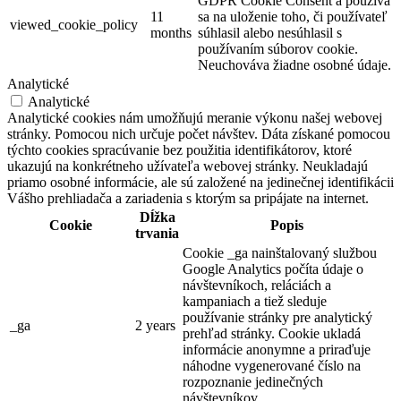
GDPR Cookie Consent a používa
11
sa na uloženie toho, či používateľ
viewed_cookie_policy
months
súhlasil alebo nesúhlasil s
používaním súborov cookie.
Neuchováva žiadne osobné údaje.
Analytické
Analytické
Analytické cookies nám umožňujú meranie výkonu našej webovej
stránky. Pomocou nich určuje počet návštev. Dáta získané pomocou
týchto cookies spracúvanie bez použitia identifikátorov, ktoré
ukazujú na konkrétneho užívateľa webovej stránky. Neukladajú
priamo osobné informácie, ale sú založené na jedinečnej identifikácii
Vášho prehliadača a zariadenia s ktorým sa pripájate na internet.
Dĺžka
Cookie
Popis
trvania
Cookie _ga nainštalovaný službou
Google Analytics počíta údaje o
návštevníkoch, reláciách a
kampaniach a tiež sleduje
používanie stránky pre analytický
_ga
2 years
prehľad stránky. Cookie ukladá
informácie anonymne a priraďuje
náhodne vygenerované číslo na
rozpoznanie jedinečných
návštevníkov.