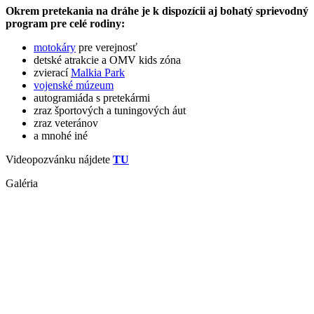
Okrem pretekania na dráhe je k dispozícii aj bohatý sprievodný
program pre celé rodiny:
motokáry
pre verejnosť
detské atrakcie a OMV kids zóna
zvierací
Malkia Park
vojenské múzeum
autogramiáda s pretekármi
zraz športových a tuningových áut
zraz veteránov
a mnohé iné
Videopozvánku nájdete
TU
Galéria