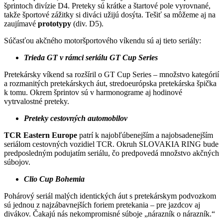
šprintoch divízie D4. Preteky sú krátke a štartové pole vyrovnané,
takže športové zážitky si diváci užijú dosýta. Tešiť sa môžeme aj na
zaujímavé
prototypy
(div. D5).
Súčasťou akčného motoršportového víkendu sú aj tieto seriály:
Trieda GT v rámci seriálu GT Cup Series
Pretekársky víkend sa rozšíril o GT Cup Series – množstvo kategórií
a rozmanitých pretekárskych áut, stredoeurópska pretekárska špička
k tomu. Okrem šprintov sú v harmonograme aj hodinové
vytrvalostné preteky.
Preteky cestovných automobilov
TCR Eastern Europe
patrí k najobľúbenejším a najobsadenejším
seriálom cestovných vozidiel TCR. Okruh SLOVAKIA RING bude
predposledným podujatím seriálu, čo predpovedá množstvo akčných
súbojov.
Clio Cup Bohemia
Pohárový seriál malých identických áut s pretekárskym podvozkom
sú jednou z najzábavnejších foriem pretekania – pre jazdcov aj
divákov. Čakajú nás nekompromisné súboje „nárazník o nárazník.“