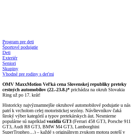
Program pre deti
Športové podujatie
Deti
Exteriér
Seniori
Skupiny
Vhodné pre rodiny s deťmi
OMV MaxxMotion Veľká cena Slovenskej republiky
preteky
cestných automobilov (22.-23.8.)*
prichádza na okruh Slovakia
Ring už po 17. krát!
Historicky najvýznamnejšie okruhové automobilové podujatie u nás
patrí k vrcholom celej motoristickej sezóny. Návštevníkov čaká
široký výber kategórií a typov pretekárskych áut. Nesmierne
populárne sú napríklad
vozidlá GT3
(Ferrari 458 GT3, Porsche 911
GT3, Audi R8 GT3, BMW M4 GT3, Lamborghini
SuperTropheo…) – každé s originálnym zvukom motora poteší v