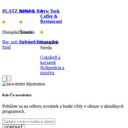
PLATZ Bistro & Bar
APANI
New York
Coffee &
Restaurant
Dunajská Streda
Šamorín
Bar, pub a piváreň
Reštaurácia a pizzéria
Bistro a fast
Dunajská
food
Streda
Cukráreň a
kaviareň
Reštaurácia a
pizzéria
Kde-Čo newsletter
Prihláste sa na odberu noviniek a budte vždy v obraze o aktuálnych
programoch.
ODBERAŤ