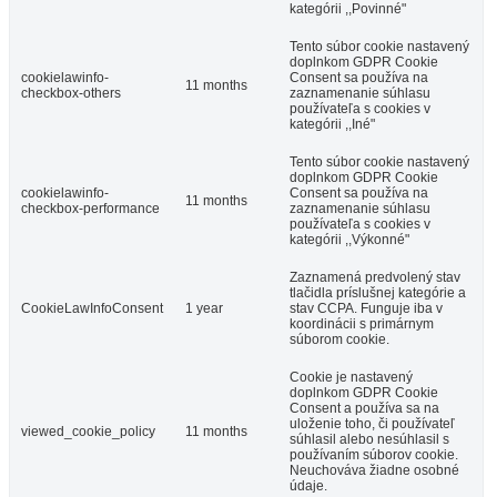
kategórii ,,Povinné"
Tento súbor cookie nastavený
doplnkom GDPR Cookie
cookielawinfo-
Consent sa používa na
11 months
checkbox-others
zaznamenanie súhlasu
používateľa s cookies v
kategórii ,,Iné"
Tento súbor cookie nastavený
doplnkom GDPR Cookie
cookielawinfo-
Consent sa používa na
11 months
checkbox-performance
zaznamenanie súhlasu
používateľa s cookies v
kategórii ,,Výkonné"
Zaznamená predvolený stav
tlačidla príslušnej kategórie a
CookieLawInfoConsent
1 year
stav CCPA. Funguje iba v
koordinácii s primárnym
súborom cookie.
Cookie je nastavený
doplnkom GDPR Cookie
Consent a používa sa na
uloženie toho, či používateľ
viewed_cookie_policy
11 months
súhlasil alebo nesúhlasil s
používaním súborov cookie.
Neuchováva žiadne osobné
údaje.