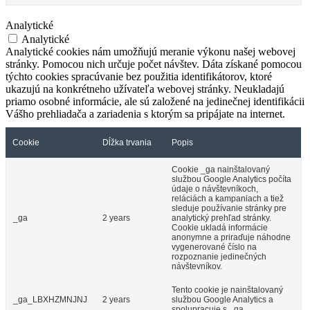
Analytické
Analytické
Analytické cookies nám umožňujú meranie výkonu našej webovej
stránky. Pomocou nich určuje počet návštev. Dáta získané pomocou
týchto cookies spracúvanie bez použitia identifikátorov, ktoré
ukazujú na konkrétneho užívateľa webovej stránky. Neukladajú
priamo osobné informácie, ale sú založené na jedinečnej identifikácii
Vášho prehliadača a zariadenia s ktorým sa pripájate na internet.
Cookie
Dĺžka trvania
Popis
Cookie _ga nainštalovaný
službou Google Analytics počíta
údaje o návštevníkoch,
reláciách a kampaniach a tiež
sleduje používanie stránky pre
_ga
2 years
analytický prehľad stránky.
Cookie ukladá informácie
anonymne a priraďuje náhodne
vygenerované číslo na
rozpoznanie jedinečných
návštevníkov.
Tento cookie je nainštalovaný
_ga_LBXHZMNJNJ
2 years
službou Google Analytics a
spolupracuje s _ga.