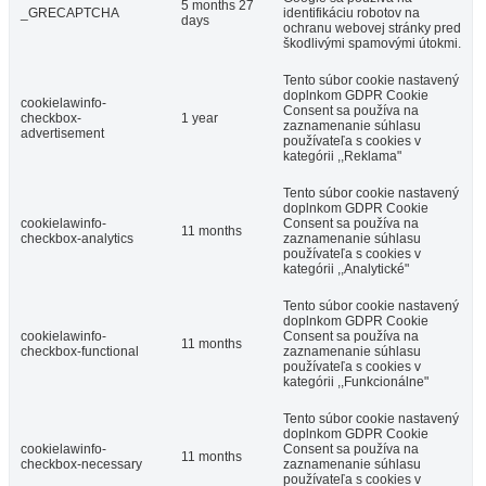
5 months 27
_GRECAPTCHA
identifikáciu robotov na
days
ochranu webovej stránky pred
škodlivými spamovými útokmi.
Tento súbor cookie nastavený
doplnkom GDPR Cookie
cookielawinfo-
Consent sa používa na
checkbox-
1 year
zaznamenanie súhlasu
advertisement
používateľa s cookies v
kategórii ,,Reklama"
Tento súbor cookie nastavený
doplnkom GDPR Cookie
cookielawinfo-
Consent sa používa na
11 months
checkbox-analytics
zaznamenanie súhlasu
používateľa s cookies v
kategórii ,,Analytické"
Tento súbor cookie nastavený
doplnkom GDPR Cookie
cookielawinfo-
Consent sa používa na
11 months
checkbox-functional
zaznamenanie súhlasu
používateľa s cookies v
kategórii ,,Funkcionálne"
Tento súbor cookie nastavený
doplnkom GDPR Cookie
cookielawinfo-
Consent sa používa na
11 months
checkbox-necessary
zaznamenanie súhlasu
používateľa s cookies v