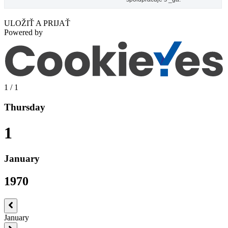
ULOŽIŤ A PRIJAŤ
Powered by
1
/
1
Thursday
1
January
1970
January