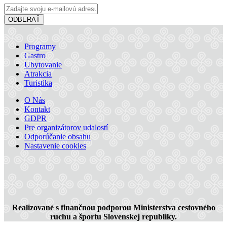
ODBERAŤ
Programy
Gastro
APANI
Ubytovanie
Atrakcia
Turistika
Šamorín
O Nás
Kontakt
Reštaurácia a pizzéria
GDPR
Pre organizátorov udalostí
Odporúčanie obsahu
Nastavenie cookies
Realizované s finančnou podporou Ministerstva cestovného
ruchu a športu Slovenskej republiky.