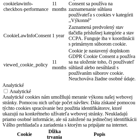
cookielawinfo-
11
Consent sa používa na
checkbox-performance
months
zaznamenanie súhlasu
používateľa s cookies v kategórii
,,Výkonné"
Zaznamená predvolený stav
tlačidla príslušnej kategórie a stav
CookieLawInfoConsent
1 year
CCPA. Funguje iba v koordinácii
s primárnym súborom cookie.
Cookie je nastavený doplnkom
GDPR Cookie Consent a používa
11
sa na uloženie toho, či používateľ
viewed_cookie_policy
months
súhlasil alebo nesúhlasil s
používaním súborov cookie.
Neuchováva žiadne osobné údaje.
Analytické
Analytické
Analytické cookies nám umožňujú meranie výkonu našej webovej
stránky. Pomocou nich určuje počet návštev. Dáta získané pomocou
týchto cookies spracúvanie bez použitia identifikátorov, ktoré
ukazujú na konkrétneho užívateľa webovej stránky. Neukladajú
priamo osobné informácie, ale sú založené na jedinečnej identifikácii
Vášho prehliadača a zariadenia s ktorým sa pripájate na internet.
Dĺžka
Cookie
Popis
trvania