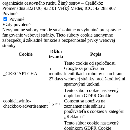
organizácia cestovného ruchu Žitný ostrov – Csallóköz
Promenádna 3221/20, 932 01 Veľký Meder, IČO: 42 288 967
Povinné
Povinné
Vždy povolené
Nevyhnutné súbory cookie sú absolútne nevyhnutné pre správne
fungovanie webovej stránky. Tieto súbory cookie anonymne
zabezpečujú základné funkcie a bezpečnostné prvky webovej
stránky.
Dĺžka
Cookie
Popis
trvania
Tento cookie od spoločnosti
5
Google sa používa na
_GRECAPTCHA
months
identifikáciu robotov na ochranu
27 days
webovej stránky pred škodlivými
spamovými útokmi.
Tento súbor cookie nastavený
doplnkom GDPR Cookie
cookielawinfo-
Consent sa používa na
1 year
checkbox-advertisement
zaznamenanie súhlasu
používateľa s cookies v kategórii
,,Reklama"
Tento súbor cookie nastavený
doplnkom GDPR Cookie