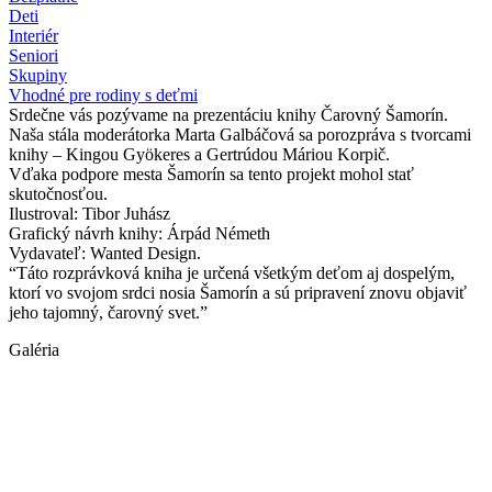
Deti
Interiér
Seniori
Skupiny
Vhodné pre rodiny s deťmi
Srdečne vás pozývame na prezentáciu knihy Čarovný Šamorín.
Naša stála moderátorka Marta Galbáčová sa porozpráva s tvorcami
knihy – Kingou Gyökeres a Gertrúdou Máriou Korpič.
Vďaka podpore mesta Šamorín sa tento projekt mohol stať
skutočnosťou.
Ilustroval: Tibor Juhász
Grafický návrh knihy: Árpád Németh
Vydavateľ: Wanted Design.
“Táto rozprávková kniha je určená všetkým deťom aj dospelým,
ktorí vo svojom srdci nosia Šamorín a sú pripravení znovu objaviť
jeho tajomný, čarovný svet.”
Galéria