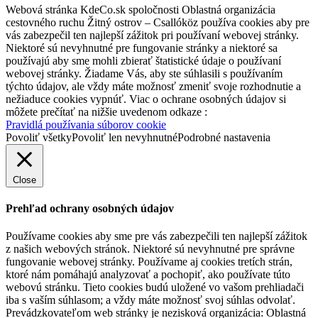
Webová stránka KdeCo.sk spoločnosti Oblastná organizácia
cestovného ruchu Žitný ostrov – Csallóköz používa cookies aby pre
vás zabezpečil ten najlepší zážitok pri používaní webovej stránky.
Niektoré sú nevyhnutné pre fungovanie stránky a niektoré sa
používajú aby sme mohli zbierať štatistické údaje o používaní
webovej stránky. Žiadame Vás, aby ste súhlasili s používaním
týchto údajov, ale vždy máte možnosť zmeniť svoje rozhodnutie a
nežiaduce cookies vypnúť. Viac o ochrane osobných údajov si
môžete prečítať na nižšie uvedenom odkaze :
Pravidlá používania súborov cookie
Povoliť všetky
Povoliť len nevyhnutné
Podrobné nastavenia
Close
Prehľad ochrany osobných údajov
Používame cookies aby sme pre vás zabezpečili ten najlepší zážitok
z našich webových stránok. Niektoré sú nevyhnutné pre správne
fungovanie webovej stránky. Používame aj cookies tretích strán,
ktoré nám pomáhajú analyzovať a pochopiť, ako používate túto
webovú stránku. Tieto cookies budú uložené vo vašom prehliadači
iba s vaším súhlasom; a vždy máte možnosť svoj súhlas odvolať.
Prevádzkovateľom web stránky je nezisková organizácia: Oblastná