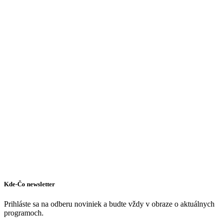
Dunajská Streda
Cukráreň a kaviareň
Reštaurácia a pizzéria
Kde-Čo newsletter
Prihláste sa na odberu noviniek a budte vždy v obraze o aktuálnych
programoch.