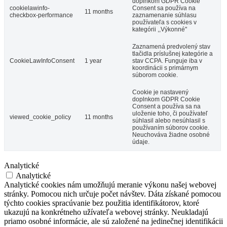
doplnkom GDPR Cookie
cookielawinfo-
Consent sa používa na
11 months
checkbox-performance
zaznamenanie súhlasu
používateľa s cookies v
kategórii ,,Výkonné"
Zaznamená predvolený stav
tlačidla príslušnej kategórie a
CookieLawInfoConsent
1 year
stav CCPA. Funguje iba v
koordinácii s primárnym
súborom cookie.
Cookie je nastavený
doplnkom GDPR Cookie
Consent a používa sa na
uloženie toho, či používateľ
viewed_cookie_policy
11 months
súhlasil alebo nesúhlasil s
používaním súborov cookie.
Neuchováva žiadne osobné
údaje.
Analytické
Analytické
Analytické cookies nám umožňujú meranie výkonu našej webovej
stránky. Pomocou nich určuje počet návštev. Dáta získané pomocou
týchto cookies spracúvanie bez použitia identifikátorov, ktoré
ukazujú na konkrétneho užívateľa webovej stránky. Neukladajú
priamo osobné informácie, ale sú založené na jedinečnej identifikácii