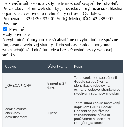
iba s vaším súhlasom; a vždy máte možnosť svoj súhlas odvolať.
Prevádzkovateľom web stránky je nezisková organizácia: Oblastná
organizácia cestovného ruchu Žitný ostrov – Csallóköz
Promenádna 3221/20, 932 01 Veľký Meder, IČO: 42 288 967
Povinné
Povinné
Vždy povolené
Nevyhnutné súbory cookie sú absolútne nevyhnutné pre správne
fungovanie webovej stránky. Tieto súbory cookie anonymne
zabezpečujú základné funkcie a bezpečnostné prvky webovej
stránky.
Cookie
Dĺžka trvania
Popis
Tento cookie od spoločnosti
Google sa používa na
5 months 27
_GRECAPTCHA
identifikáciu robotov na
days
ochranu webovej stránky pred
škodlivými spamovými útokmi.
Tento súbor cookie nastavený
doplnkom GDPR Cookie
cookielawinfo-
Consent sa používa na
checkbox-
1 year
zaznamenanie súhlasu
advertisement
používateľa s cookies v
kategórii ,,Reklama"