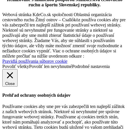
ruchu a športu Slovenskej republiky.
Webová stránka KdeCo.sk spoločnosti Oblastná organizácia
cestovného ruchu Žitný ostrov – Csallóköz používa cookies aby pre
vás zabezpečil ten najlepší zážitok pri používaní webovej stránky.
Niektoré sú nevyhnutné pre fungovanie stránky a niektoré sa
používajú aby sme mohli zbierať štatistické údaje o používaní
webovej stránky. Žiadame Vás, aby ste súhlasili s používaním
týchto údajov, ale vždy máte možnosť zmeniť svoje rozhodnutie a
nežiaduce cookies vypnúť. Viac o ochrane osobných údajov si
môžete prečítať na nižšie uvedenom odkaze :
Pravidlá používania súborov cookie
Povoliť všetky
Povoliť len nevyhnutné
Podrobné nastavenia
Close
Prehľad ochrany osobných údajov
Používame cookies aby sme pre vás zabezpečili ten najlepší zážitok
z našich webových stránok. Niektoré sú nevyhnutné pre správne
fungovanie webovej stránky. Používame aj cookies tretích strán,
ktoré nám pomáhajú analyzovať a pochopiť, ako používate túto
webovú stránku. Tieto cookies budú uložené vo vašom prehliadači