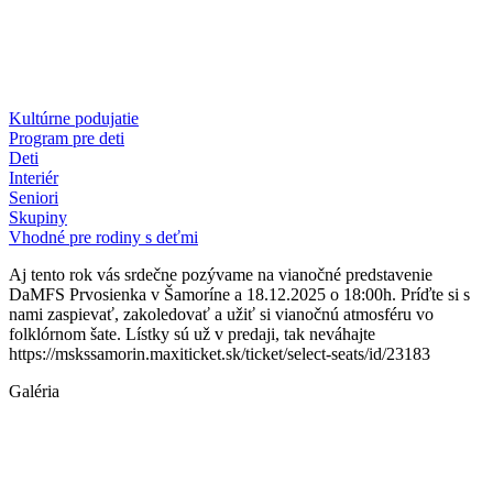
Kultúrne podujatie
Program pre deti
Deti
Interiér
Seniori
Skupiny
Vhodné pre rodiny s deťmi
Aj tento rok vás srdečne pozývame na vianočné predstavenie
DaMFS Prvosienka v Šamoríne a 18.12.2025 o 18:00h. Príďte si s
nami zaspievať, zakoledovať a užiť si vianočnú atmosféru vo
folklórnom šate. Lístky sú už v predaji, tak neváhajte
https://mskssamorin.maxiticket.sk/ticket/select-seats/id/23183
Galéria