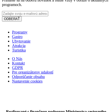
Prihláste sa na odberu noviniek a budte vždy v obraze o aktuálnych
programoch.
ODBERAŤ
Programy
Gastro
PLATZ Bistro & Bar
Ubytovanie
Atrakcia
Turistika
Dunajská Streda
O Nás
Kontakt
Bar, pub a piváreň
Bistro a fast food
GDPR
Pre organizátorov udalostí
Odporúčanie obsahu
Nastavenie cookies
Realizované s finančnou podporou Ministerstva cestovného