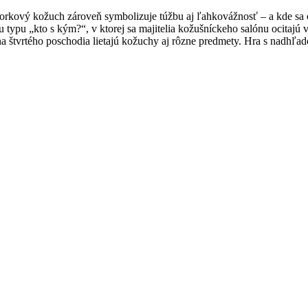
Norkový kožuch zároveň symbolizuje túžbu aj ľahkovážnosť – a kde sa
pu „kto s kým?“, v ktorej sa majitelia kožušníckeho salónu ocitajú v 
kna štvrtého poschodia lietajú kožuchy aj rôzne predmety. Hra s nadhľa