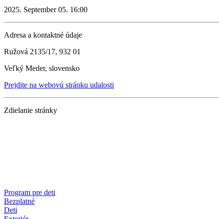
2025. September 05. 16:00
Adresa a kontaktné údaje
Ružová 2135/17, 932 01
Veľký Meder, slovensko
Prejdite na webovú stránku udalosti
Zdielanie stránky
Program pre deti
Bezplatné
Deti
Exteriér