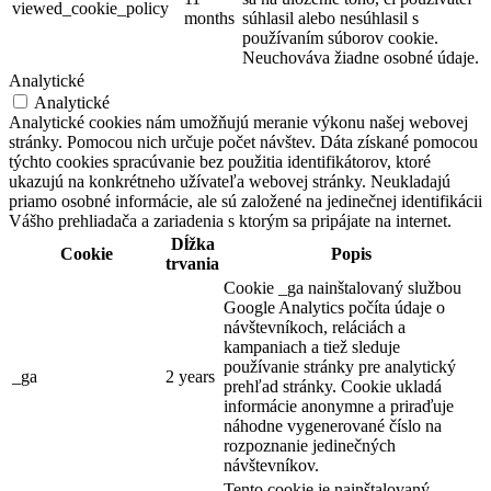
viewed_cookie_policy
months
súhlasil alebo nesúhlasil s
používaním súborov cookie.
Neuchováva žiadne osobné údaje.
Analytické
Analytické
Analytické cookies nám umožňujú meranie výkonu našej webovej
stránky. Pomocou nich určuje počet návštev. Dáta získané pomocou
týchto cookies spracúvanie bez použitia identifikátorov, ktoré
ukazujú na konkrétneho užívateľa webovej stránky. Neukladajú
priamo osobné informácie, ale sú založené na jedinečnej identifikácii
Vášho prehliadača a zariadenia s ktorým sa pripájate na internet.
Dĺžka
Cookie
Popis
trvania
Cookie _ga nainštalovaný službou
Google Analytics počíta údaje o
návštevníkoch, reláciách a
kampaniach a tiež sleduje
používanie stránky pre analytický
_ga
2 years
prehľad stránky. Cookie ukladá
informácie anonymne a priraďuje
náhodne vygenerované číslo na
rozpoznanie jedinečných
návštevníkov.
Tento cookie je nainštalovaný