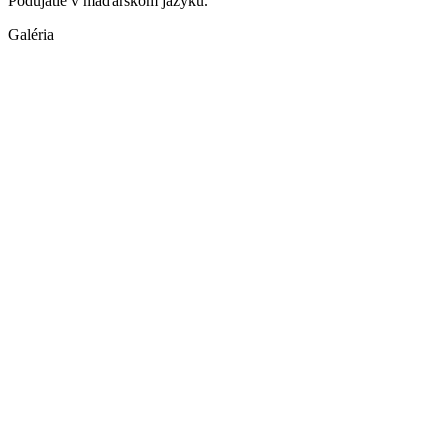
Podujatie v maďarskom jazyku.
Galéria