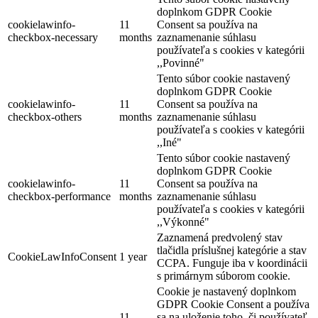
doplnkom GDPR Cookie
cookielawinfo-
11
Consent sa používa na
checkbox-necessary
months
zaznamenanie súhlasu
používateľa s cookies v kategórii
,,Povinné"
Tento súbor cookie nastavený
doplnkom GDPR Cookie
cookielawinfo-
11
Consent sa používa na
checkbox-others
months
zaznamenanie súhlasu
používateľa s cookies v kategórii
,,Iné"
Tento súbor cookie nastavený
doplnkom GDPR Cookie
cookielawinfo-
11
Consent sa používa na
checkbox-performance
months
zaznamenanie súhlasu
používateľa s cookies v kategórii
,,Výkonné"
Zaznamená predvolený stav
tlačidla príslušnej kategórie a stav
CookieLawInfoConsent
1 year
CCPA. Funguje iba v koordinácii
s primárnym súborom cookie.
Cookie je nastavený doplnkom
GDPR Cookie Consent a používa
11
sa na uloženie toho, či používateľ