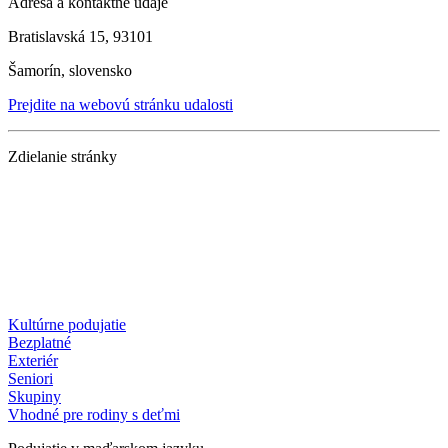
Adresa a kontaktné údaje
Bratislavská 15, 93101
Šamorín, slovensko
Prejdite na webovú stránku udalosti
Zdielanie stránky
Kultúrne podujatie
Bezplatné
Exteriér
Seniori
Skupiny
Vhodné pre rodiny s deťmi