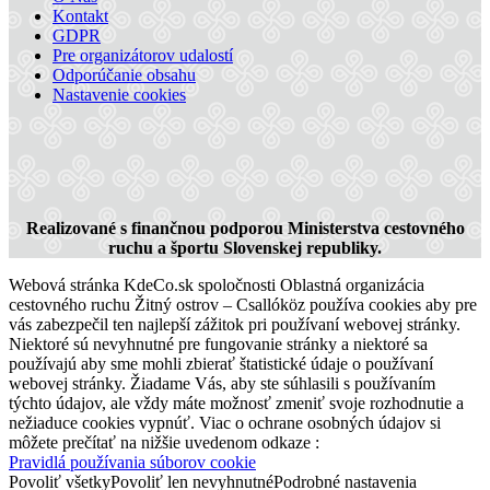
Kontakt
GDPR
Pre organizátorov udalostí
Odporúčanie obsahu
Nastavenie cookies
Cyklotúra Szigetköz-Žitný ostrov
228 km,
Cyklovýlet
Realizované s finančnou podporou Ministerstva cestovného
ruchu a športu Slovenskej republiky.
Webová stránka KdeCo.sk spoločnosti Oblastná organizácia
cestovného ruchu Žitný ostrov – Csallóköz používa cookies aby pre
vás zabezpečil ten najlepší zážitok pri používaní webovej stránky.
Niektoré sú nevyhnutné pre fungovanie stránky a niektoré sa
používajú aby sme mohli zbierať štatistické údaje o používaní
webovej stránky. Žiadame Vás, aby ste súhlasili s používaním
týchto údajov, ale vždy máte možnosť zmeniť svoje rozhodnutie a
nežiaduce cookies vypnúť. Viac o ochrane osobných údajov si
môžete prečítať na nižšie uvedenom odkaze :
Pravidlá používania súborov cookie
Povoliť všetky
Povoliť len nevyhnutné
Podrobné nastavenia