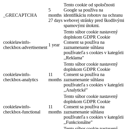
Tento cookie od spoločnosti
5
Google sa používa na
_GRECAPTCHA
months
identifikáciu robotov na ochranu
27 days
webovej stránky pred škodlivými
spamovými útokmi.
Tento súbor cookie nastavený
Termálna túra
doplnkom GDPR Cookie
cookielawinfo-
Consent sa používa na
1 year
checkbox-advertisement
zaznamenanie súhlasu
používateľa s cookies v kategórii
99 km,
Prehliadka mesta
,,Reklama"
Tento súbor cookie nastavený
doplnkom GDPR Cookie
cookielawinfo-
11
Consent sa používa na
checkbox-analytics
months
zaznamenanie súhlasu
používateľa s cookies v kategórii
,,Analytické"
Tento súbor cookie nastavený
doplnkom GDPR Cookie
cookielawinfo-
11
Consent sa používa na
checkbox-functional
months
zaznamenanie súhlasu
používateľa s cookies v kategórii
,,Funkcionálne"
Tento súbor cookie nastavený