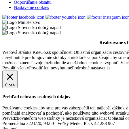
Odporúčanie obsahu
Thermalpark Dunajská Streda
Nastavenie cookies
Dunajská Streda
Turistické atrakcie
Realizované s 
Vodný kolový mlyn a skanzen v Jelke
Webová stránka KdeCo.sk spoločnosti Oblastná organizácia cestovného
nevyhnutné pre fungovanie stránky a niektoré sa používajú aby sme mo
možnosť zmeniť svoje rozhodnutie a nežiaduce cookies vypnúť. Viac
Povoliť všetky
Povoliť len nevyhnutné
Podrobné nastavenia
Jelka
Múzeá a galérie
Turistické atrakcie
Close
Prehľad ochrany osobných údajov
Slovakia Ring
Používame cookies aby sme pre vás zabezpečili ten najlepší zážitok 
pomáhajú analyzovať a pochopiť, ako používate túto webovú stránku.
Prevádzkovateľom web stránky je nezisková organizácia: Oblastná or
Orechová Potôň
Promenádna 3221/20, 932 01 Veľký Meder, IČO: 42 288 967
Turistické atrakcie
Povinné