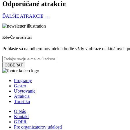
Odporúčané atrakcie
ĎALŠIE ATRAKCIE →
Turistické informačné centrum v Dunajskej Strede
Kde-Čo newsletter
Prihláste sa na odberu noviniek a budte vždy v obraze o aktuálnych 
Dunajská Streda
ODBERAŤ
Turistické atrakcie
Programy
Vermesova vila
Gastro
Ubytovanie
Atrakcia
Turistika
Dunajská Streda
O Nás
Múzeá a galérie
Kontakt
GDPR
Pre organizátorov udalostí