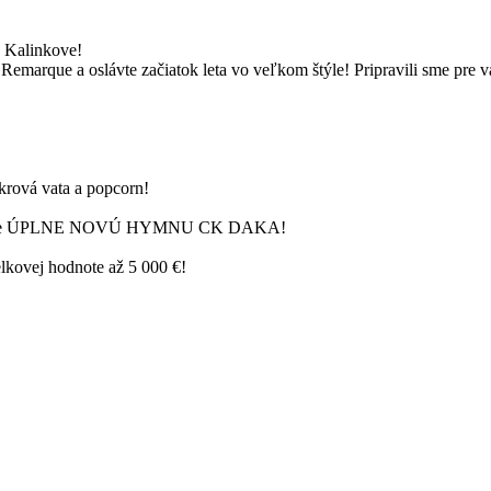
Kalinkove!
 Remarque a oslávte začiatok leta vo veľkom štýle! Pripravili sme pre 
krová vata a popcorn!
avíme ÚPLNE NOVÚ HYMNU CK DAKA!
vej hodnote až 5 000 €!