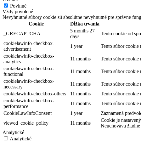
Povinné
Vždy povolené
Nevyhnutné súbory cookie sú absolútne nevyhnutné pre správne fung
Cookie
Dĺžka trvania
5 months 27
_GRECAPTCHA
Tento cookie od spo
days
cookielawinfo-checkbox-
1 year
Tento súbor cookie
advertisement
cookielawinfo-checkbox-
11 months
Tento súbor cookie
analytics
cookielawinfo-checkbox-
11 months
Tento súbor cookie
functional
cookielawinfo-checkbox-
11 months
Tento súbor cookie
necessary
cookielawinfo-checkbox-others
11 months
Tento súbor cookie 
cookielawinfo-checkbox-
11 months
Tento súbor cookie
performance
CookieLawInfoConsent
1 year
Zaznamená predvolen
Cookie je nastavený
viewed_cookie_policy
11 months
Neuchováva žiadne 
Analytické
Analytické