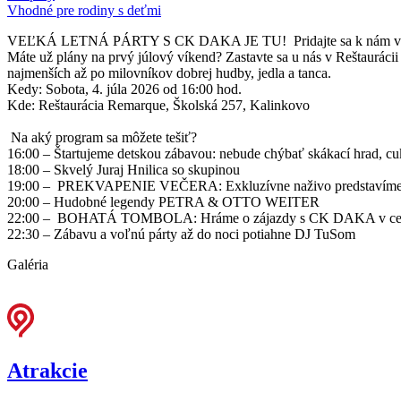
Vhodné pre rodiny s deťmi
VEĽKÁ LETNÁ PÁRTY S CK DAKA JE TU! Pridajte sa k nám v 
Máte už plány na prvý júlový víkend? Zastavte sa u nás v Reštaurácii
najmenších až po milovníkov dobrej hudby, jedla a tanca.
Kedy: Sobota, 4. júla 2026 od 16:00 hod.
Kde: Reštaurácia Remarque, Školská 257, Kalinkovo
Na aký program sa môžete tešiť?
16:00 – Štartujeme detskou zábavou: nebude chýbať skákací hrad, cu
18:00 – Skvelý Juraj Hnilica so skupinou
19:00 – PREKVAPENIE VEČERA: Exkluzívne naživo predst
20:00 – Hudobné legendy PETRA & OTTO WEITER
22:00 – BOHATÁ TOMBOLA: Hráme o zájazdy s CK DAKA v celko
22:30 – Zábavu a voľnú párty až do noci potiahne DJ TuSom
Galéria
Atrakcie