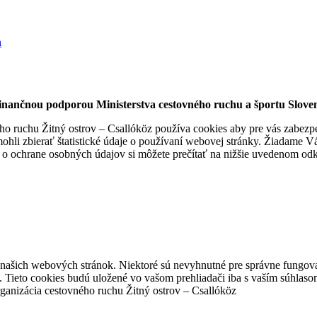
finančnou podporou Ministerstva cestovného ruchu a športu Sloven
 ruchu Žitný ostrov – Csallóköz používa cookies aby pre vás zabezpeči
hli zbierať štatistické údaje o používaní webovej stránky. Žiadame Vás
 o ochrane osobných údajov si môžete prečítať na nižšie uvedenom od
z našich webových stránok. Niektoré sú nevyhnutné pre správne fungova
 Tieto cookies budú uložené vo vašom prehliadači iba s vaším súhlaso
ganizácia cestovného ruchu Žitný ostrov – Csallóköz