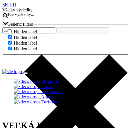
SK
HU
Všetky výsledky
Ďalšie výsledky...
Generic filters
Hidden label
Hidden label
Hidden label
Hidden label
Ďalšie výsledky...
Programy
Gastro
Ubytovanie
Atrakcia
Turistika
VEĽKÁ LETNÁ PÁRTY