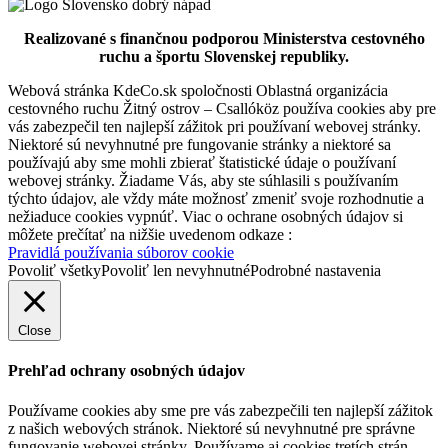
Realizované s finančnou podporou Ministerstva cestovného
ruchu a športu Slovenskej republiky.
Webová stránka KdeCo.sk spoločnosti Oblastná organizácia
cestovného ruchu Žitný ostrov – Csallóköz používa cookies aby pre
vás zabezpečil ten najlepší zážitok pri používaní webovej stránky.
Niektoré sú nevyhnutné pre fungovanie stránky a niektoré sa
používajú aby sme mohli zbierať štatistické údaje o používaní
webovej stránky. Žiadame Vás, aby ste súhlasili s používaním
týchto údajov, ale vždy máte možnosť zmeniť svoje rozhodnutie a
nežiaduce cookies vypnúť. Viac o ochrane osobných údajov si
môžete prečítať na nižšie uvedenom odkaze :
Pravidlá používania súborov cookie
Povoliť všetky
Povoliť len nevyhnutné
Podrobné nastavenia
Close
Prehľad ochrany osobných údajov
Používame cookies aby sme pre vás zabezpečili ten najlepší zážitok
z našich webových stránok. Niektoré sú nevyhnutné pre správne
fungovanie webovej stránky. Používame aj cookies tretích strán,