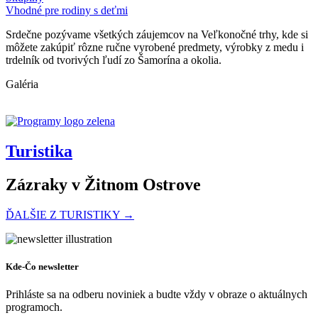
Vhodné pre rodiny s deťmi
Srdečne pozývame všetkých záujemcov na Veľkonočné trhy, kde si
môžete zakúpiť rôzne ručne vyrobené predmety, výrobky z medu i
trdelník od tvorivých ľudí zo Šamorína a okolia.
Galéria
Turistika
Zázraky v Žitnom Ostrove
ĎALŠIE Z TURISTIKY →
Cyklotúra Szigetköz-Žitný ostrov
Kde-Čo newsletter
Prihláste sa na odberu noviniek a budte vždy v obraze o aktuálnych
programoch.