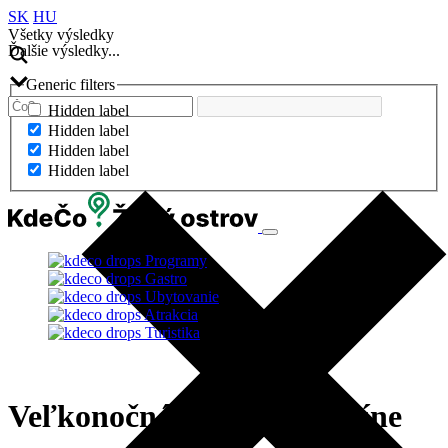
SK
HU
Všetky výsledky
Ďalšie výsledky...
Generic filters
Hidden label
Hidden label
Hidden label
Hidden label
Programy
Gastro
Ubytovanie
Atrakcia
Turistika
Veľkonočné trhy v Šamoríne