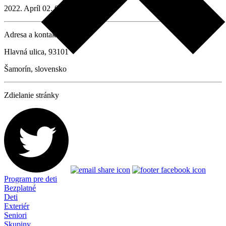
2022. Apríl 02. 08:00
Adresa a kontaktné údaje
Hlavná ulica, 93101
Šamorín, slovensko
Zdielanie stránky
Program pre deti
Bezplatné
Deti
Exteriér
Seniori
Skupiny