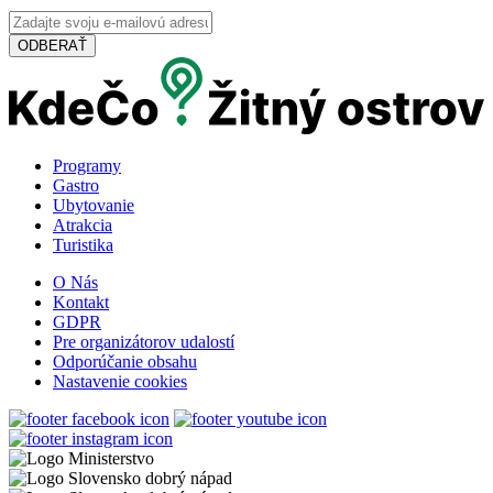
228 km,
Cyklovýlet
ODBERAŤ
Na bicykli pri Dunaji
64 km,
Cyklovýlet
Programy
Gastro
Ubytovanie
Atrakcia
Termálna túra
Turistika
O Nás
Kontakt
GDPR
99 km,
Prehliadka mesta
Pre organizátorov udalostí
Odporúčanie obsahu
Nastavenie cookies
Vodná túra na rieke Váh
23 km,
Vodná túra