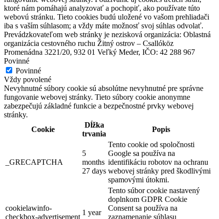
ktoré nám pomáhajú analyzovať a pochopiť, ako používate túto
webovú stránku. Tieto cookies budú uložené vo vašom prehliadači
iba s vaším súhlasom; a vždy máte možnosť svoj súhlas odvolať.
Prevádzkovateľom web stránky je nezisková organizácia: Oblastná
organizácia cestovného ruchu Žitný ostrov – Csallóköz
Promenádna 3221/20, 932 01 Veľký Meder, IČO: 42 288 967
Povinné
Povinné
Vždy povolené
Nevyhnutné súbory cookie sú absolútne nevyhnutné pre správne
fungovanie webovej stránky. Tieto súbory cookie anonymne
zabezpečujú základné funkcie a bezpečnostné prvky webovej
stránky.
Dĺžka
Cookie
Popis
trvania
Tento cookie od spoločnosti
5
Google sa používa na
_GRECAPTCHA
months
identifikáciu robotov na ochranu
27 days
webovej stránky pred škodlivými
spamovými útokmi.
Tento súbor cookie nastavený
doplnkom GDPR Cookie
cookielawinfo-
Consent sa používa na
1 year
checkbox-advertisement
zaznamenanie súhlasu