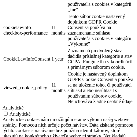
používateľa s cookies v kategórii
,,Iné"
Tento súbor cookie nastavený
doplnkom GDPR Cookie
cookielawinfo-
11
Consent sa používa na
checkbox-performance
months
zaznamenanie súhlasu
používateľa s cookies v kategórii
,,Výkonné"
Zaznamená predvolený stav
tlačidla príslušnej kategórie a stav
CookieLawInfoConsent
1 year
CCPA. Funguje iba v koordinácii
s primárnym súborom cookie.
Cookie je nastavený doplnkom
GDPR Cookie Consent a používa
11
sa na uloženie toho, či používateľ
viewed_cookie_policy
months
súhlasil alebo nesúhlasil s
používaním súborov cookie.
Neuchováva žiadne osobné údaje.
Analytické
Analytické
Analytické cookies nám umožňujú meranie výkonu našej webovej
stránky. Pomocou nich určuje počet návštev. Dáta získané pomocou
týchto cookies spracúvanie bez použitia identifikátorov, ktoré
ukazujú na konkrétneho užívateľa webovej stránky. Neukladajú