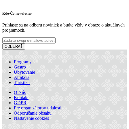
Kde-Čo newsletter
Prihláste sa na odberu noviniek a budte vždy v obraze o aktuálnych
programoch.
ODBERAŤ
Programy
Gastro
Ubytovanie
Atrakcia
Turistika
O Nás
Kontakt
GDPR
Pre organizátorov udalostí
Odporúčanie obsahu
Nastavenie cookies
Cyklotúra Szigetköz-Žitný ostrov