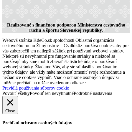
228 km,
Cyklovýlet
Realizované s finančnou podporou Ministerstva cestovného
ruchu a športu Slovenskej republiky.
Webová stránka KdeCo.sk spoločnosti Oblastná organizácia
cestovného ruchu Žitný ostrov – Csallóköz používa cookies aby pre
vás zabezpečil ten najlepší zážitok pri používaní webovej stránky.
Niektoré sú nevyhnutné pre fungovanie stránky a niektoré sa
používajú aby sme mohli zbierať štatistické údaje o používaní
webovej stránky. Žiadame Vás, aby ste súhlasili s používaním
týchto údajov, ale vždy máte možnosť zmeniť svoje rozhodnutie a
nežiaduce cookies vypnúť. Viac o ochrane osobných údajov si
môžete prečítať na nižšie uvedenom odkaze :
Pravidlá používania súborov cookie
Povoliť všetky
Povoliť len nevyhnutné
Podrobné nastavenia
Close
Prehľad ochrany osobných údajov