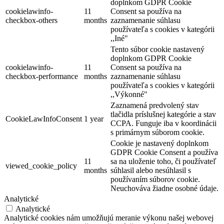
doplnkom GDPR Cookie
cookielawinfo-
11
Consent sa používa na
checkbox-others
months
zaznamenanie súhlasu
používateľa s cookies v kategórii
,,Iné"
Tento súbor cookie nastavený
doplnkom GDPR Cookie
cookielawinfo-
11
Consent sa používa na
checkbox-performance
months
zaznamenanie súhlasu
používateľa s cookies v kategórii
,,Výkonné"
Zaznamená predvolený stav
tlačidla príslušnej kategórie a stav
CookieLawInfoConsent
1 year
CCPA. Funguje iba v koordinácii
s primárnym súborom cookie.
Cookie je nastavený doplnkom
GDPR Cookie Consent a používa
11
sa na uloženie toho, či používateľ
viewed_cookie_policy
months
súhlasil alebo nesúhlasil s
používaním súborov cookie.
Neuchováva žiadne osobné údaje.
Analytické
Analytické
Analytické cookies nám umožňujú meranie výkonu našej webovej