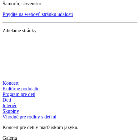
Šamorín, slovensko
Prejdite na webovú stránku udalosti
Zdielanie stránky
Koncert
Kultúrne podujatie
Program pre deti
Deti
Interiér
Skupiny
Vhodné pre rodiny s deťmi
Koncert pre deti v maďarskom jazyku.
Galéria