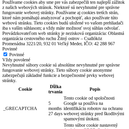
Používame cookies aby sme pre vás zabezpečili ten najlepší zážitok
z našich webových stránok. Niektoré sú nevyhnutné pre správne
fungovanie webovej stránky. Používame aj cookies tretích strán,
ktoré nám pomáhajú analyzovať a pochopiť, ako používate túto
webovú stránku. Tieto cookies budú uložené vo vašom prehliadači
iba s vaším súhlasom; a vždy máte možnosť svoj súhlas odvolať.
Prevádzkovateľom web stránky je nezisková organizácia: Oblastná
organizácia cestovného ruchu Žitný ostrov – Csallóköz
Promenádna 3221/20, 932 01 Veľký Meder, IČO: 42 288 967
Povinné
Povinné
Vždy povolené
Nevyhnutné súbory cookie sú absolútne nevyhnutné pre správne
fungovanie webovej stránky. Tieto súbory cookie anonymne
zabezpečujú základné funkcie a bezpečnostné prvky webovej
stránky.
Dĺžka
Cookie
Popis
trvania
Tento cookie od spoločnosti
5
Google sa používa na
_GRECAPTCHA
months
identifikáciu robotov na ochranu
27 days
webovej stránky pred škodlivými
spamovými útokmi.
Tento súbor cookie nastavený
Termálna túra