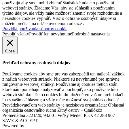
používajú aby sme mohli zbierať štatistické údaje o používaní
webovej stránky. Žiadame Vás, aby ste súhlasili s používaním
týchto údajov, ale vždy máte možnosť zmeniť svoje rozhodnutie a
nežiaduce cookies vypnúť. Viac o ochrane osobných údajov si
môžete prečítať na nižšie uvedenom odkaze :
Pravidlá používania súborov cookie
Povoliť všetky
Povoliť len nevyhnutné
Podrobné nastavenia
Close
Prehľad ochrany osobných údajov
Používame cookies aby sme pre vás zabezpečili ten najlepší zážitok
z našich webových stránok. Niektoré sú nevyhnutné pre správne
fungovanie webovej stránky. Používame aj cookies tretích strán,
ktoré nám pomáhajú analyzovať a pochopiť, ako používate túto
webovú stránku. Tieto cookies budú uložené vo vašom prehliadači
iba s vaším súhlasom; a vždy máte možnosť svoj súhlas odvolať.
Prevádzkovateľom web stránky je nezisková organizácia: Oblastná
organizácia cestovného ruchu Žitný ostrov – Csallóköz
Promenádna 3221/20, 932 01 Veľký Meder, IČO: 42 288 967
SAVE & ACCEPT
Powered by