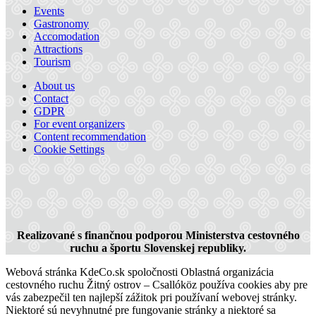
Events
Gastronomy
Accomodation
Attractions
Tourism
About us
Thermalpark Dunajská Streda
Contact
GDPR
For event organizers
Content recommendation
Dunajská Streda, 01
Cookie Settings
Realizované s finančnou podporou Ministerstva cestovného
ruchu a športu Slovenskej republiky.
Webová stránka KdeCo.sk spoločnosti Oblastná organizácia
cestovného ruchu Žitný ostrov – Csallóköz používa cookies aby pre
vás zabezpečil ten najlepší zážitok pri používaní webovej stránky.
Niektoré sú nevyhnutné pre fungovanie stránky a niektoré sa