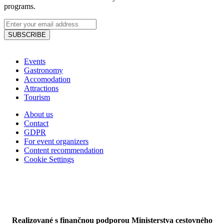
Pečená divina s hríbovou omáčkou
programs.
SUBSCRIBE
Csente Čárda (Csente Tavern)
Events
Gastronomy
Accomodation
Attractions
Tourism
About us
Contact
GDPR
For event organizers
Content recommendation
Cookie Settings
Realizované s finančnou podporou Ministerstva cestovného