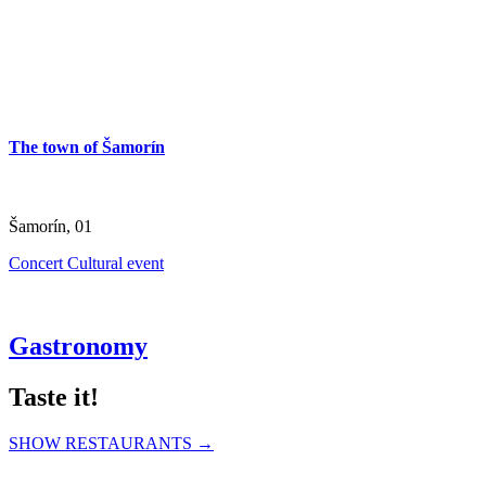
Thermalpark Dunajská Streda
Dunajská Streda, 01
The town of Šamorín
Šamorín, 01
Concert
Cultural event
Gastronomy
Taste it!
SHOW RESTAURANTS →