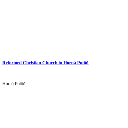
Reformed Christian Church in Horná Potôň
Horná Potôň
Rybacia polievka „Dunaj”