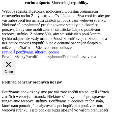
ruchu a športu Slovenskej republiky.
Webová stránka KdeCo.sk spoločnosti Oblastná organizácia
cestovného ruchu Žitný ostrov – Csallóköz používa cookies aby pre
vás zabezpečil ten najlepší zážitok pri používaní webovej stránky.
Niektoré sú nevyhnutné pre fungovanie stránky a niektoré sa
používajú aby sme mohli zbierať štatistické údaje o používaní
webovej stránky. Žiadame Vás, aby ste súhlasili s používaním
týchto údajov, ale vždy máte možnosť zmeniť svoje rozhodnutie a
nežiaduce cookies vypnúť. Viac o ochrane osobných údajov si
môžete prečítať na nižšie uvedenom odkaze :
Pravidlá používania súborov cookie
Povoliť všetky
Povoliť len nevyhnutné
Podrobné nastavenia
Close
Prehľad ochrany osobných údajov
Používame cookies aby sme pre vás zabezpečili ten najlepší zážitok
z našich webových stránok. Niektoré sú nevyhnutné pre správne
fungovanie webovej stránky. Používame aj cookies tretích strán,
ktoré nám pomáhajú analyzovať a pochopiť, ako používate túto
webovú stránku. Tieto cookies budú uložené vo vašom prehliadači