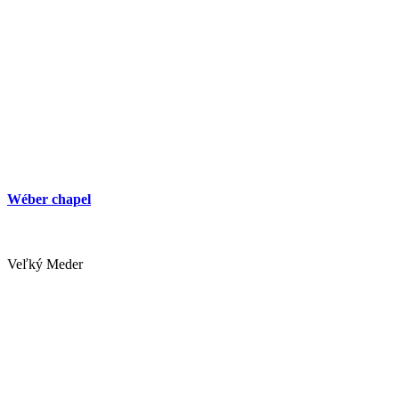
Wéber chapel
Veľký Meder
Kebab bowl with a side dish
PLATZ Bistro & Bar