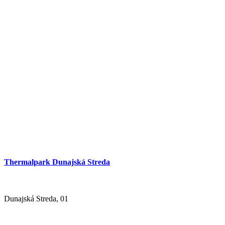
The town of Šamorín
Šamorín, 01
Thermalpark Dunajská Streda
Concert
Cultural event
Dunajská Streda, 01