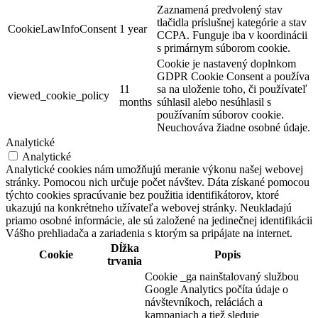
Zaznamená predvolený stav
tlačidla príslušnej kategórie a stav
CookieLawInfoConsent
1 year
CCPA. Funguje iba v koordinácii
s primárnym súborom cookie.
Cookie je nastavený doplnkom
GDPR Cookie Consent a používa
11
sa na uloženie toho, či používateľ
viewed_cookie_policy
months
súhlasil alebo nesúhlasil s
používaním súborov cookie.
Neuchováva žiadne osobné údaje.
Analytické
Analytické
Analytické cookies nám umožňujú meranie výkonu našej webovej
stránky. Pomocou nich určuje počet návštev. Dáta získané pomocou
týchto cookies spracúvanie bez použitia identifikátorov, ktoré
ukazujú na konkrétneho užívateľa webovej stránky. Neukladajú
priamo osobné informácie, ale sú založené na jedinečnej identifikácii
Vášho prehliadača a zariadenia s ktorým sa pripájate na internet.
Dĺžka
Cookie
Popis
trvania
Cookie _ga nainštalovaný službou
Google Analytics počíta údaje o
návštevníkoch, reláciách a
kampaniach a tiež sleduje