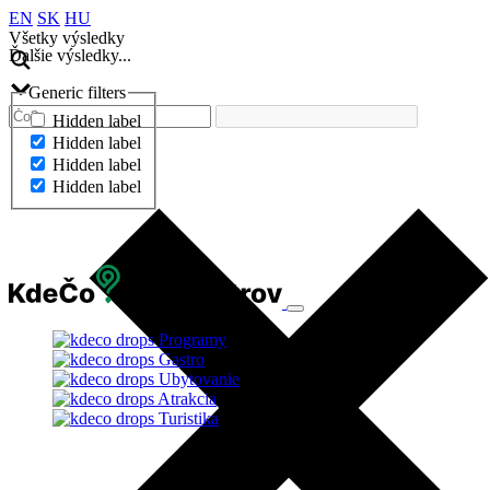
EN
SK
HU
Všetky výsledky
Ďalšie výsledky...
Generic filters
Hidden label
Hidden label
Hidden label
Hidden label
Ďalšie výsledky...
Programy
Gastro
Ubytovanie
Atrakcia
Turistika