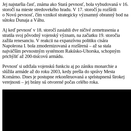
Jej najstaršia časť, známa ako Stará pevnosť, bola vybudovaná v 16.
storočí na mieste stredovekého hradu. V 17. storočí ju rozšírili
o Novú pevnosť, čím vznikol strategicky významný obranný bod na
sútoku Dunaja a Váhu.
Aj keď pevnosť v 18. storočí zasiahli dve ničivé zemetrasenia a
stratila svoj pôvodný vojenský význam, na začiatku 19. storočia
zažila renesanciu. V reakcii na expanzívnu politiku cisára
Napoleona I. bola zmodernizovaná a rozšírená – až sa stala
najväčším pevnostným systémom Rakúsko-Uhorska, schopným
prichýliť až 200-tisícovú armádu.
Pevnosť si udržala vojenskú funkciu aj po zániku monarchie a
slúžila armáde až do roku 2003, kedy prešla do správy Mesta
Komárno. Dnes je postupne rekonštruovaná a sprístupnená širokej
verejnosti – jej brány sú otvorené počas celého roka.