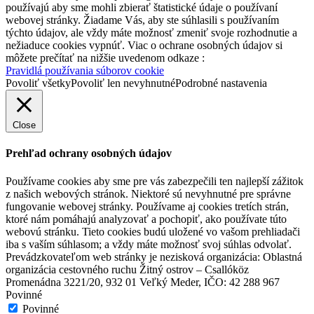
používajú aby sme mohli zbierať štatistické údaje o používaní
webovej stránky. Žiadame Vás, aby ste súhlasili s používaním
týchto údajov, ale vždy máte možnosť zmeniť svoje rozhodnutie a
nežiaduce cookies vypnúť. Viac o ochrane osobných údajov si
môžete prečítať na nižšie uvedenom odkaze :
Pravidlá používania súborov cookie
Povoliť všetky
Povoliť len nevyhnutné
Podrobné nastavenia
Close
Prehľad ochrany osobných údajov
Používame cookies aby sme pre vás zabezpečili ten najlepší zážitok
z našich webových stránok. Niektoré sú nevyhnutné pre správne
fungovanie webovej stránky. Používame aj cookies tretích strán,
ktoré nám pomáhajú analyzovať a pochopiť, ako používate túto
webovú stránku. Tieto cookies budú uložené vo vašom prehliadači
iba s vaším súhlasom; a vždy máte možnosť svoj súhlas odvolať.
Prevádzkovateľom web stránky je nezisková organizácia: Oblastná
organizácia cestovného ruchu Žitný ostrov – Csallóköz
Promenádna 3221/20, 932 01 Veľký Meder, IČO: 42 288 967
Povinné
Povinné