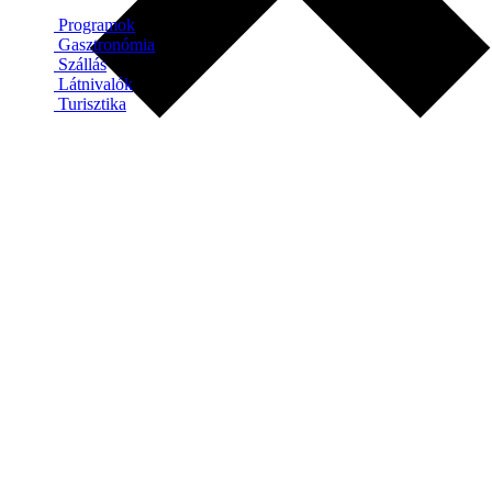
Programok
Gasztronómia
Szállás
Látnivalók
Turisztika