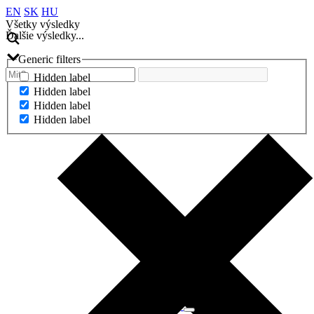
EN
SK
HU
Všetky výsledky
Ďalšie výsledky...
Generic filters
Hidden label
Hidden label
Hidden label
Hidden label