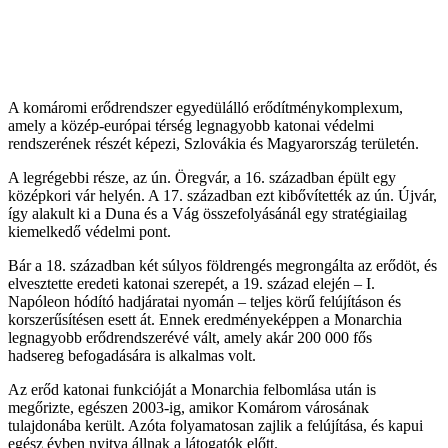
A komáromi erődrendszer egyedülálló erődítménykomplexum,
amely a közép-európai térség legnagyobb katonai védelmi
rendszerének részét képezi, Szlovákia és Magyarország területén.
A legrégebbi része, az ún. Öregvár, a 16. században épült egy
középkori vár helyén. A 17. században ezt kibővítették az ún. Újvár,
így alakult ki a Duna és a Vág összefolyásánál egy stratégiailag
kiemelkedő védelmi pont.
Bár a 18. században két súlyos földrengés megrongálta az erődöt, és
elvesztette eredeti katonai szerepét, a 19. század elején – I.
Napóleon hódító hadjáratai nyomán – teljes körű felújításon és
korszerűsítésen esett át. Ennek eredményeképpen a Monarchia
legnagyobb erődrendszerévé vált, amely akár 200 000 fős
hadsereg befogadására is alkalmas volt.
Az erőd katonai funkcióját a Monarchia felbomlása után is
megőrizte, egészen 2003-ig, amikor Komárom városának
tulajdonába került. Azóta folyamatosan zajlik a felújítása, és kapui
egész évben nyitva állnak a látogatók előtt.