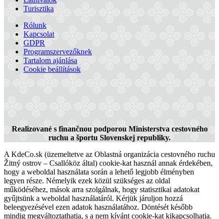
Turisztika
Rólunk
Kapcsolat
GDPR
Programszervezőknek
Apartman Lenka
Tartalom ajánlása
Cookie beállítások
Nagymegyer
Apartman
Realizované s finančnou podporou Ministerstva cestovného
ruchu a športu Slovenskej republiky.
A KdeCo.sk (üzemeltetve az Oblastná organizácia cestovného ruchu
Žitný ostrov – Csallóköz által) cookie-kat használ annak érdekében,
hogy a weboldal használata során a lehető legjobb élményben
legyen része. Némelyik ezek közül szükséges az oldal
működéséhez, mások arra szolgálnak, hogy statisztikai adatokat
gyűjtsünk a weboldal használatáról. Kérjük járuljon hozzá
beleegyezésével ezen adatok használatához. Döntését később
mindig megváltoztathatja, s a nem kívánt cookie-kat kikapcsolhatja.