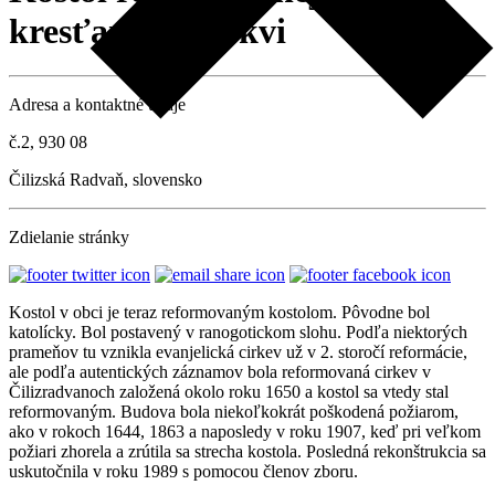
kresťanskej cirkvi
Adresa a kontaktné údaje
č.2, 930 08
Čilizská Radvaň, slovensko
Zdielanie stránky
Kostol v obci je teraz reformovaným kostolom. Pôvodne bol
katolícky. Bol postavený v ranogotickom slohu. Podľa niektorých
prameňov tu vznikla evanjelická cirkev už v 2. storočí reformácie,
ale podľa autentických záznamov bola reformovaná cirkev v
Čilizradvanoch založená okolo roku 1650 a kostol sa vtedy stal
reformovaným. Budova bola niekoľkokrát poškodená požiarom,
ako v rokoch 1644, 1863 a naposledy v roku 1907, keď pri veľkom
požiari zhorela a zrútila sa strecha kostola. Posledná rekonštrukcia sa
uskutočnila v roku 1989 s pomocou členov zboru.