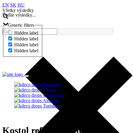
EN
SK
HU
Všetky výsledky
Ďalšie výsledky...
Generic filters
Hidden label
Hidden label
Hidden label
Hidden label
Ďalšie výsledky...
Programy
Gastro
Ubytovanie
Atrakcia
Turistika
Kostol reformovanej