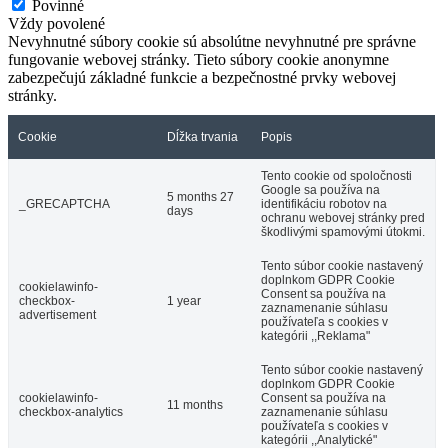
Povinné
Vždy povolené
Nevyhnutné súbory cookie sú absolútne nevyhnutné pre správne
fungovanie webovej stránky. Tieto súbory cookie anonymne
zabezpečujú základné funkcie a bezpečnostné prvky webovej
stránky.
Cookie
Dĺžka trvania
Popis
Tento cookie od spoločnosti
Google sa používa na
5 months 27
_GRECAPTCHA
identifikáciu robotov na
days
ochranu webovej stránky pred
škodlivými spamovými útokmi.
Tento súbor cookie nastavený
doplnkom GDPR Cookie
cookielawinfo-
Consent sa používa na
checkbox-
1 year
zaznamenanie súhlasu
advertisement
používateľa s cookies v
kategórii ,,Reklama"
Tento súbor cookie nastavený
doplnkom GDPR Cookie
cookielawinfo-
Consent sa používa na
11 months
checkbox-analytics
zaznamenanie súhlasu
používateľa s cookies v
kategórii ,,Analytické"