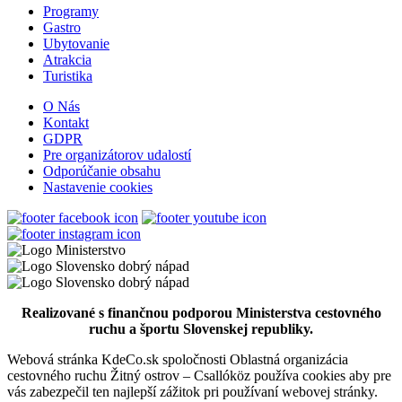
Hotel Legend
Programy
Gastro
Ubytovanie
Atrakcia
Dunajská Streda
Turistika
Hotel
O Nás
Kontakt
GDPR
Pre organizátorov udalostí
Hotel Amade Château
Odporúčanie obsahu
Nastavenie cookies
Vrakúň
Hotel
Art Hotel Kaštieľ
Realizované s finančnou podporou Ministerstva cestovného
ruchu a športu Slovenskej republiky.
Webová stránka KdeCo.sk spoločnosti Oblastná organizácia
Tomášov
cestovného ruchu Žitný ostrov – Csallóköz používa cookies aby pre
vás zabezpečil ten najlepší zážitok pri používaní webovej stránky.
Hotel