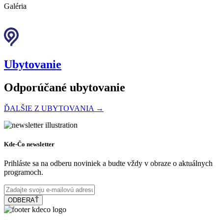
Galéria
Ubytovanie
Odporúčané ubytovanie
ĎALŠIE Z UBYTOVANIA →
Apartmán Lenka
Kde-Čo newsletter
Prihláste sa na odberu noviniek a budte vždy v obraze o aktuálnych
programoch.
Veľký Meder
Apartmán
ODBERAŤ