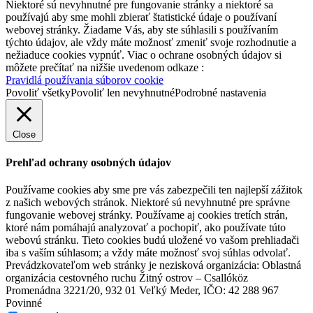
Niektoré sú nevyhnutné pre fungovanie stránky a niektoré sa
používajú aby sme mohli zbierať štatistické údaje o používaní
webovej stránky. Žiadame Vás, aby ste súhlasili s používaním
Hotel Thermalpark***
týchto údajov, ale vždy máte možnosť zmeniť svoje rozhodnutie a
nežiaduce cookies vypnúť. Viac o ochrane osobných údajov si
môžete prečítať na nižšie uvedenom odkaze :
Pravidlá používania súborov cookie
Dunajská Streda
Povoliť všetky
Povoliť len nevyhnutné
Podrobné nastavenia
Hotel
Close
Prehľad ochrany osobných údajov
Používame cookies aby sme pre vás zabezpečili ten najlepší zážitok
z našich webových stránok. Niektoré sú nevyhnutné pre správne
fungovanie webovej stránky. Používame aj cookies tretích strán,
ktoré nám pomáhajú analyzovať a pochopiť, ako používate túto
webovú stránku. Tieto cookies budú uložené vo vašom prehliadači
iba s vaším súhlasom; a vždy máte možnosť svoj súhlas odvolať.
Prevádzkovateľom web stránky je nezisková organizácia: Oblastná
organizácia cestovného ruchu Žitný ostrov – Csallóköz
Promenádna 3221/20, 932 01 Veľký Meder, IČO: 42 288 967
Povinné