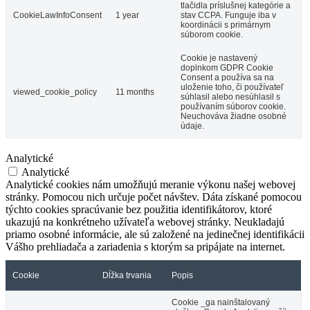
tlačidla príslušnej kategórie a
CookieLawInfoConsent
1 year
stav CCPA. Funguje iba v
koordinácii s primárnym
súborom cookie.
Cookie je nastavený
doplnkom GDPR Cookie
Consent a používa sa na
uloženie toho, či používateľ
viewed_cookie_policy
11 months
súhlasil alebo nesúhlasil s
používaním súborov cookie.
Neuchováva žiadne osobné
údaje.
Analytické
Analytické
Analytické cookies nám umožňujú meranie výkonu našej webovej
stránky. Pomocou nich určuje počet návštev. Dáta získané pomocou
týchto cookies spracúvanie bez použitia identifikátorov, ktoré
ukazujú na konkrétneho užívateľa webovej stránky. Neukladajú
priamo osobné informácie, ale sú založené na jedinečnej identifikácii
Vášho prehliadača a zariadenia s ktorým sa pripájate na internet.
Cookie
Dĺžka trvania
Popis
Cookie _ga nainštalovaný