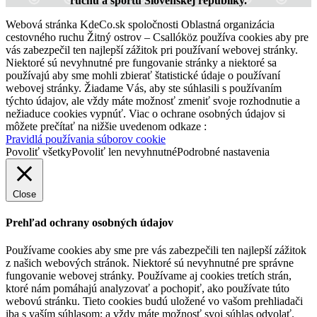
ruchu a športu Slovenskej republiky.
Webová stránka KdeCo.sk spoločnosti Oblastná organizácia
cestovného ruchu Žitný ostrov – Csallóköz používa cookies aby pre
vás zabezpečil ten najlepší zážitok pri používaní webovej stránky.
Niektoré sú nevyhnutné pre fungovanie stránky a niektoré sa
používajú aby sme mohli zbierať štatistické údaje o používaní
webovej stránky. Žiadame Vás, aby ste súhlasili s používaním
týchto údajov, ale vždy máte možnosť zmeniť svoje rozhodnutie a
nežiaduce cookies vypnúť. Viac o ochrane osobných údajov si
môžete prečítať na nižšie uvedenom odkaze :
Pravidlá používania súborov cookie
Povoliť všetky
Povoliť len nevyhnutné
Podrobné nastavenia
Close
Prehľad ochrany osobných údajov
Používame cookies aby sme pre vás zabezpečili ten najlepší zážitok
z našich webových stránok. Niektoré sú nevyhnutné pre správne
fungovanie webovej stránky. Používame aj cookies tretích strán,
ktoré nám pomáhajú analyzovať a pochopiť, ako používate túto
webovú stránku. Tieto cookies budú uložené vo vašom prehliadači
iba s vaším súhlasom; a vždy máte možnosť svoj súhlas odvolať.