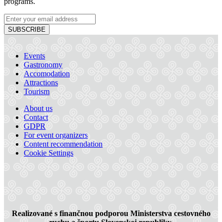
programs.
SUBSCRIBE
Events
Gastronomy
Accomodation
Attractions
Tourism
About us
Thermalpark Dunajská Streda
Contact
GDPR
For event organizers
Content recommendation
Dunajská Streda, 01
Cookie Settings
Realizované s finančnou podporou Ministerstva cestovného