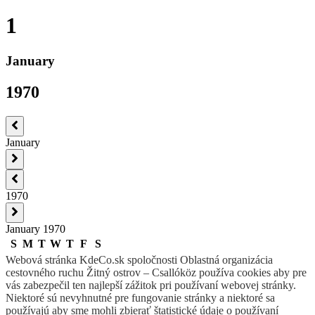
1
January
1970
January
1970
January 1970
S
M
T
W
T
F
S
28
29
30
31
1
2
3
Webová stránka KdeCo.sk spoločnosti Oblastná organizácia
cestovného ruchu Žitný ostrov – Csallóköz používa cookies aby pre
4
5
6
7
8
9
10
vás zabezpečil ten najlepší zážitok pri používaní webovej stránky.
11
12
13
14
15
16
17
Niektoré sú nevyhnutné pre fungovanie stránky a niektoré sa
18
19
20
21
22
23
24
používajú aby sme mohli zbierať štatistické údaje o používaní