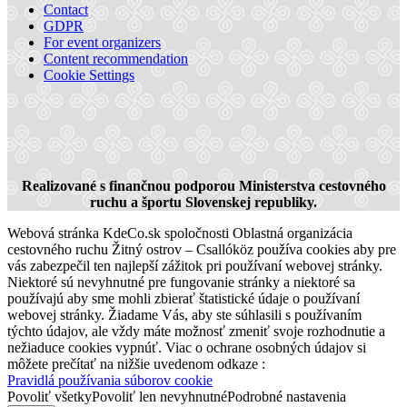
Contact
GDPR
For event organizers
Content recommendation
Cookie Settings
Thermal Tour
Realizované s finančnou podporou Ministerstva cestovného
ruchu a športu Slovenskej republiky.
Webová stránka KdeCo.sk spoločnosti Oblastná organizácia
99 km,
City tour
cestovného ruchu Žitný ostrov – Csallóköz používa cookies aby pre
vás zabezpečil ten najlepší zážitok pri používaní webovej stránky.
Niektoré sú nevyhnutné pre fungovanie stránky a niektoré sa
používajú aby sme mohli zbierať štatistické údaje o používaní
webovej stránky. Žiadame Vás, aby ste súhlasili s používaním
týchto údajov, ale vždy máte možnosť zmeniť svoje rozhodnutie a
nežiaduce cookies vypnúť. Viac o ochrane osobných údajov si
môžete prečítať na nižšie uvedenom odkaze :
Pravidlá používania súborov cookie
Povoliť všetky
Povoliť len nevyhnutné
Podrobné nastavenia