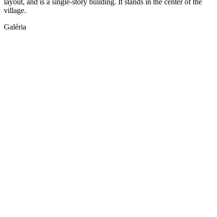
layout, and is a single-story building. It stands in the center of the
village.
Galéria