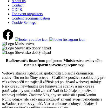
Tourist attractions
About us
Contact
GDPR
For event organizers
Thermalpark Dunajská Streda
Content recommendation
Cookie Settings
Dunajská Streda
Tourist attractions
Realizované s finančnou podporou Ministerstva cestovného
ruchu a športu Slovenskej republiky.
Webová stránka KdeCo.sk spoločnosti Oblastná organizácia
cestovného ruchu Žitný ostrov – Csallóköz používa cookies aby pre
vás zabezpečil ten najlepší zážitok pri používaní webovej stránky.
Niektoré sú nevyhnutné pre fungovanie stránky a niektoré sa
používajú aby sme mohli zbierať štatistické údaje o používaní
webovej stránky. Žiadame Vás, aby ste súhlasili s používaním
týchto údajov, ale vždy máte možnosť zmeniť svoje rozhodnutie a
nežiaduce cookies vypnúť. Viac o ochrane osobných údajov si
môžete prečítať na nižšie uvedenom odkaze :