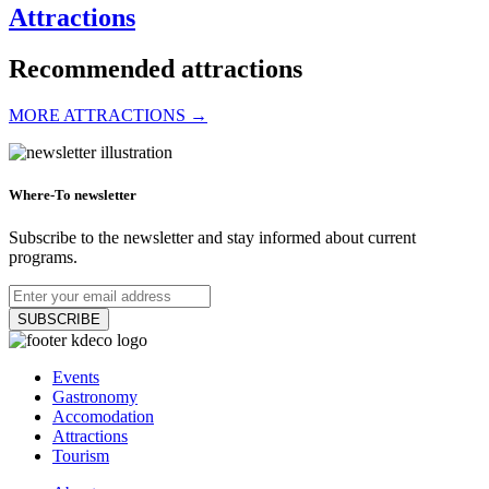
Attractions
Recommended attractions
MORE ATTRACTIONS →
Tourist Information Center in Dunajská Streda
Where-To newsletter
Subscribe to the newsletter and stay informed about current
programs.
Dunajská Streda
Tourist attractions
SUBSCRIBE
Slovakia Ring
Events
Gastronomy
Accomodation
Attractions
Orechová Potôň
Tourism