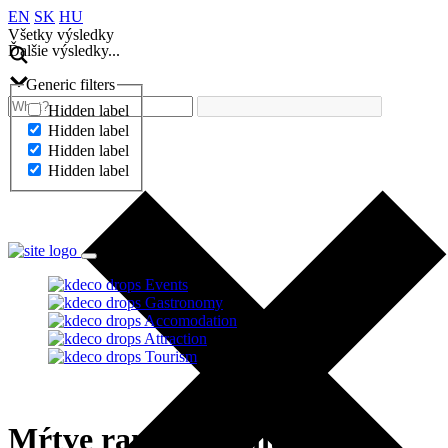
EN
SK
HU
Všetky výsledky
Ďalšie výsledky...
Generic filters
Hidden label
Hidden label
Hidden label
Hidden label
Ďalšie výsledky...
Events
Gastronomy
Accomodation
Attraction
Tourism
Mŕtve rameno Váhu