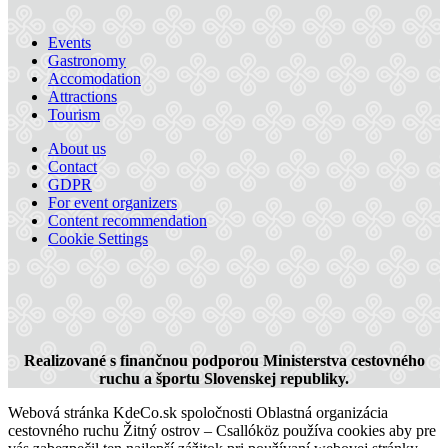
Events
Gastronomy
APANI
Accomodation
Attractions
Tourism
Šamorín
About us
Contact
Restaurant and pizzeria
GDPR
For event organizers
Content recommendation
Cookie Settings
Realizované s finančnou podporou Ministerstva cestovného
ruchu a športu Slovenskej republiky.
Webová stránka KdeCo.sk spoločnosti Oblastná organizácia
cestovného ruchu Žitný ostrov – Csallóköz používa cookies aby pre