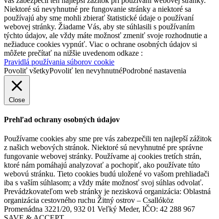
vás zabezpečil ten najlepší zážitok pri používaní webovej stránky.
Niektoré sú nevyhnutné pre fungovanie stránky a niektoré sa
používajú aby sme mohli zbierať štatistické údaje o používaní
webovej stránky. Žiadame Vás, aby ste súhlasili s používaním
týchto údajov, ale vždy máte možnosť zmeniť svoje rozhodnutie a
nežiaduce cookies vypnúť. Viac o ochrane osobných údajov si
môžete prečítať na nižšie uvedenom odkaze :
Pravidlá používania súborov cookie
Povoliť všetky
Povoliť len nevyhnutné
Podrobné nastavenia
Close
Prehľad ochrany osobných údajov
Používame cookies aby sme pre vás zabezpečili ten najlepší zážitok
z našich webových stránok. Niektoré sú nevyhnutné pre správne
fungovanie webovej stránky. Používame aj cookies tretích strán,
ktoré nám pomáhajú analyzovať a pochopiť, ako používate túto
webovú stránku. Tieto cookies budú uložené vo vašom prehliadači
iba s vaším súhlasom; a vždy máte možnosť svoj súhlas odvolať.
Prevádzkovateľom web stránky je nezisková organizácia: Oblastná
organizácia cestovného ruchu Žitný ostrov – Csallóköz
Promenádna 3221/20, 932 01 Veľký Meder, IČO: 42 288 967
SAVE & ACCEPT