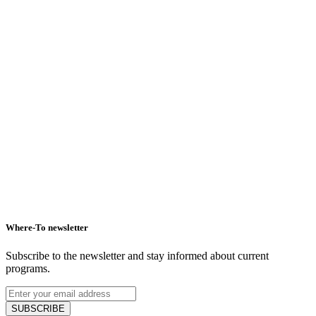
Bar, pub and brewery
Bistro and fast food
Where-To newsletter
Subscribe to the newsletter and stay informed about current
programs.
SUBSCRIBE