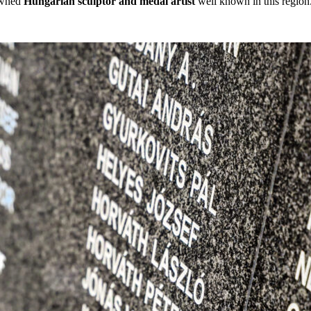
owned
Hungarian sculptor and medal artist
well known in this region