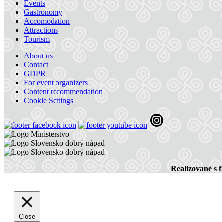
Events
Hotel Thermalpark***
Gastronomy
Accomodation
Attractions
Tourism
Dunajská Streda
About us
Hotel
Contact
GDPR
For event organizers
Content recommendation
Hotel Amade Château
Cookie Settings
Vrakúň
Hotel
Realizované s 
Close