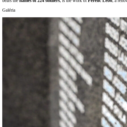
bears the
names of 224 soldiers
, is the work of
Ferenc Lebó
, a ren
Galéria