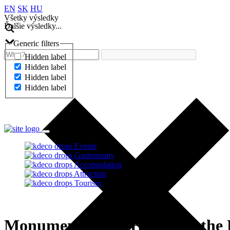
EN
SK
HU
Všetky výsledky
Ďalšie výsledky...
Generic filters
Hidden label
Hidden label
Hidden label
Hidden label
Ďalšie výsledky...
Events
Gastronomy
Accomodation
Attraction
Tourism
Monument to the Heroes of the