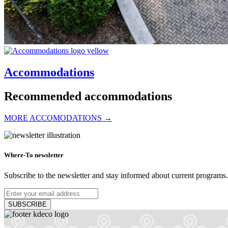
Accommodations
Recommended accommodations
MORE ACCOMODATIONS →
Art Hotel Kaštieľ
Where-To newsletter
Subscribe to the newsletter and stay informed about current programs.
Tomášov
SUBSCRIBE
Hotel