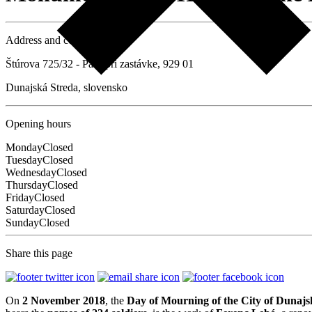
Address and contact details
Štúrova 725/32 - Park pri zastávke, 929 01
Dunajská Streda, slovensko
Opening hours
Monday
Closed
Tuesday
Closed
Wednesday
Closed
Thursday
Closed
Friday
Closed
Saturday
Closed
Sunday
Closed
Share this page
On
2 November 2018
, the
Day of Mourning of the City of Dunajs