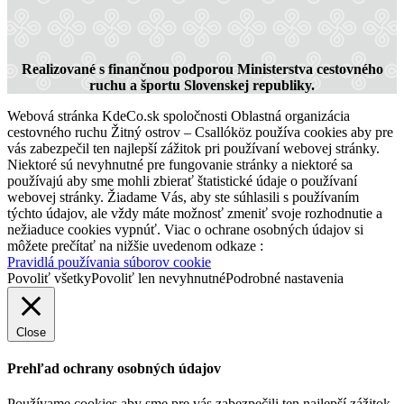
Thermal Tour
Realizované s finančnou podporou Ministerstva cestovného
ruchu a športu Slovenskej republiky.
Webová stránka KdeCo.sk spoločnosti Oblastná organizácia
99 km,
City tour
cestovného ruchu Žitný ostrov – Csallóköz používa cookies aby pre
vás zabezpečil ten najlepší zážitok pri používaní webovej stránky.
Niektoré sú nevyhnutné pre fungovanie stránky a niektoré sa
používajú aby sme mohli zbierať štatistické údaje o používaní
webovej stránky. Žiadame Vás, aby ste súhlasili s používaním
týchto údajov, ale vždy máte možnosť zmeniť svoje rozhodnutie a
nežiaduce cookies vypnúť. Viac o ochrane osobných údajov si
môžete prečítať na nižšie uvedenom odkaze :
Pravidlá používania súborov cookie
Povoliť všetky
Povoliť len nevyhnutné
Podrobné nastavenia
Close
Prehľad ochrany osobných údajov
Používame cookies aby sme pre vás zabezpečili ten najlepší zážitok