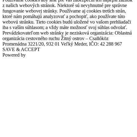
z našich webových stránok. Niektoré sú nevyhnutné pre správne
fungovanie webovej stránky. Používame aj cookies tretích strán,
ktoré nám pomáhajú analyzovať a pochopiť, ako používate túto
webovú stránku. Tieto cookies budú uložené vo vašom prehliadači
iba s vaším súhlasom; a vždy máte možnosť svoj súhlas odvolať.
Prevádzkovateľom web stránky je nezisková organizácia: Oblastná
organizácia cestovného ruchu Žitný ostrov – Csallóköz
Promenádna 3221/20, 932 01 Veľký Meder, IČO: 42 288 967
SAVE & ACCEPT
Powered by
Cycling by the Danube