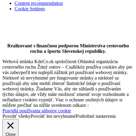
Dunajská Streda
Content recommendation
Cookie Settings
Hotel
Realizované s finančnou podporou Ministerstva cestovného
ruchu a športu Slovenskej republiky.
Webová stránka KdeCo.sk spoločnosti Oblastná organizácia
cestovného ruchu Žitný ostrov – Csallóköz používa cookies aby pre
vás zabezpečil ten najlepší zážitok pri používaní webovej stránky.
Niektoré sú nevyhnutné pre fungovanie stránky a niektoré sa
používajú aby sme mohli zbierať štatistické údaje o používaní
webovej stránky. Žiadame Vás, aby ste súhlasili s používaním
týchto údajov, ale vždy máte možnosť zmeniť svoje rozhodnutie a
nežiaduce cookies vypnúť. Viac o ochrane osobných údajov si
môžete prečítať na nižšie uvedenom odkaze :
Pravidlá používania súborov cookie
Povoliť všetky
Povoliť len nevyhnutné
Podrobné nastavenia
Close