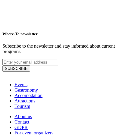
Where-To newsletter
Subscribe to the newsletter and stay informed about current
programs.
SUBSCRIBE
Events
Gastronomy
Accomodation
Attractions
Tourism
Hotel Thermalpark***
About us
Contact
GDPR
For event organizers