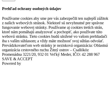
Prehľad ochrany osobných údajov
Používame cookies aby sme pre vás zabezpečili ten najlepší zážitok
z našich webových stránok. Niektoré sú nevyhnutné pre správne
fungovanie webovej stránky. Používame aj cookies tretích strán,
ktoré nám pomáhajú analyzovať a pochopiť, ako používate túto
webovú stránku. Tieto cookies budú uložené vo vašom prehliadači
Art Hotel Kaštieľ
iba s vaším súhlasom; a vždy máte možnosť svoj súhlas odvolať.
Prevádzkovateľom web stránky je nezisková organizácia: Oblastná
organizácia cestovného ruchu Žitný ostrov – Csallóköz
Promenádna 3221/20, 932 01 Veľký Meder, IČO: 42 288 967
SAVE & ACCEPT
Tomášov
Powered by
Hotel