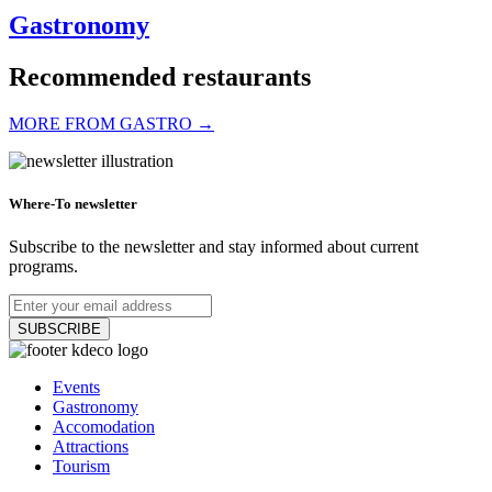
Gastronomy
Recommended restaurants
MORE FROM GASTRO →
PLATZ Bistro & Bar
Where-To newsletter
Subscribe to the newsletter and stay informed about current
programs.
Dunajská Streda
Bar, pub and brewery
Bistro and fast food
SUBSCRIBE
APANI
Events
Gastronomy
Accomodation
Attractions
Šamorín
Tourism