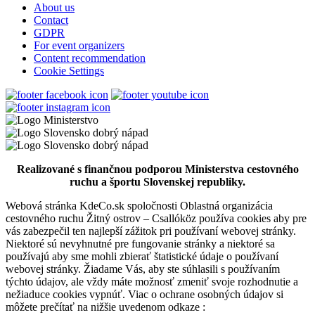
Restaurant and pizzeria
About us
Contact
GDPR
For event organizers
New York Coffee & Restaurant
Content recommendation
Cookie Settings
Dunajská Streda
Patisserie and cafe
Restaurant and pizzeria
Realizované s finančnou podporou Ministerstva cestovného
ruchu a športu Slovenskej republiky.
Webová stránka KdeCo.sk spoločnosti Oblastná organizácia
cestovného ruchu Žitný ostrov – Csallóköz používa cookies aby pre
vás zabezpečil ten najlepší zážitok pri používaní webovej stránky.
Niektoré sú nevyhnutné pre fungovanie stránky a niektoré sa
používajú aby sme mohli zbierať štatistické údaje o používaní
webovej stránky. Žiadame Vás, aby ste súhlasili s používaním
týchto údajov, ale vždy máte možnosť zmeniť svoje rozhodnutie a
nežiaduce cookies vypnúť. Viac o ochrane osobných údajov si
môžete prečítať na nižšie uvedenom odkaze :