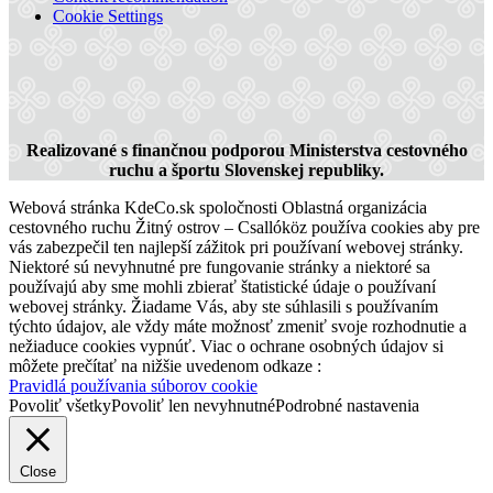
Cookie Settings
Cycling Tour: Szigetköz – Žitný ostrov
Realizované s finančnou podporou Ministerstva cestovného
ruchu a športu Slovenskej republiky.
Webová stránka KdeCo.sk spoločnosti Oblastná organizácia
228 km,
Bike trip
cestovného ruchu Žitný ostrov – Csallóköz používa cookies aby pre
vás zabezpečil ten najlepší zážitok pri používaní webovej stránky.
Niektoré sú nevyhnutné pre fungovanie stránky a niektoré sa
používajú aby sme mohli zbierať štatistické údaje o používaní
webovej stránky. Žiadame Vás, aby ste súhlasili s používaním
týchto údajov, ale vždy máte možnosť zmeniť svoje rozhodnutie a
nežiaduce cookies vypnúť. Viac o ochrane osobných údajov si
môžete prečítať na nižšie uvedenom odkaze :
Pravidlá používania súborov cookie
Povoliť všetky
Povoliť len nevyhnutné
Podrobné nastavenia
Close