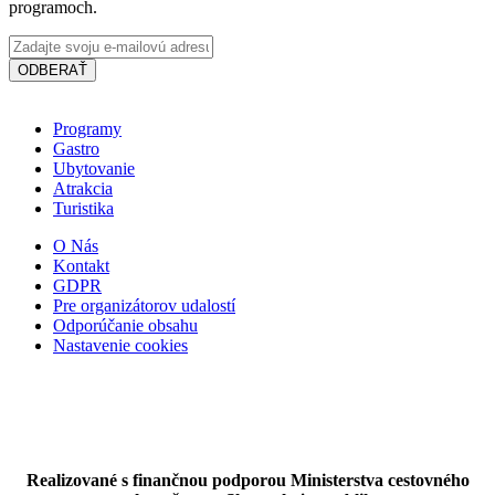
programoch.
ODBERAŤ
Programy
Gastro
Ubytovanie
Vodný kolový mlyn a skanzen v Jelke
Atrakcia
Turistika
O Nás
Kontakt
Jelka
GDPR
Múzeá a galérie
Turistické atrakcie
Pre organizátorov udalostí
Odporúčanie obsahu
Nastavenie cookies
Realizované s finančnou podporou Ministerstva cestovného