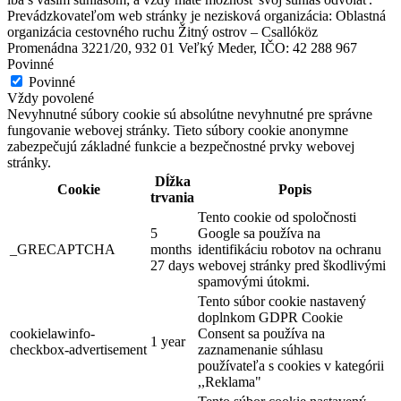
Prevádzkovateľom web stránky je nezisková organizácia: Oblastná
organizácia cestovného ruchu Žitný ostrov – Csallóköz
Promenádna 3221/20, 932 01 Veľký Meder, IČO: 42 288 967
Povinné
Povinné
Turistické informačné centrum v Dunajskej Strede
Vždy povolené
Nevyhnutné súbory cookie sú absolútne nevyhnutné pre správne
fungovanie webovej stránky. Tieto súbory cookie anonymne
zabezpečujú základné funkcie a bezpečnostné prvky webovej
Dunajská Streda
stránky.
Dĺžka
Cookie
Popis
Turistické atrakcie
trvania
Tento cookie od spoločnosti
5
Google sa používa na
_GRECAPTCHA
months
identifikáciu robotov na ochranu
27 days
webovej stránky pred škodlivými
spamovými útokmi.
Tento súbor cookie nastavený
doplnkom GDPR Cookie
cookielawinfo-
Consent sa používa na
1 year
checkbox-advertisement
zaznamenanie súhlasu
používateľa s cookies v kategórii
,,Reklama"