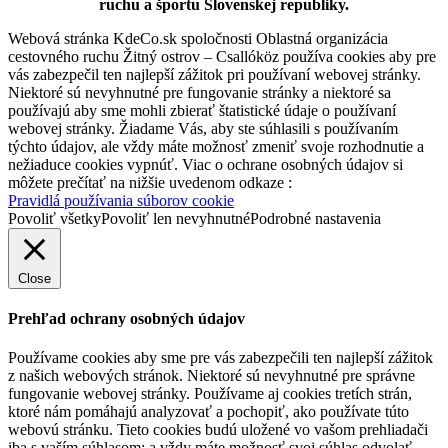
ruchu a športu Slovenskej republiky.
Webová stránka KdeCo.sk spoločnosti Oblastná organizácia
cestovného ruchu Žitný ostrov – Csallóköz používa cookies aby pre
vás zabezpečil ten najlepší zážitok pri používaní webovej stránky.
Niektoré sú nevyhnutné pre fungovanie stránky a niektoré sa
používajú aby sme mohli zbierať štatistické údaje o používaní
webovej stránky. Žiadame Vás, aby ste súhlasili s používaním
týchto údajov, ale vždy máte možnosť zmeniť svoje rozhodnutie a
nežiaduce cookies vypnúť. Viac o ochrane osobných údajov si
môžete prečítať na nižšie uvedenom odkaze :
Pravidlá používania súborov cookie
Povoliť všetky
Povoliť len nevyhnutné
Podrobné nastavenia
Close
Prehľad ochrany osobných údajov
Používame cookies aby sme pre vás zabezpečili ten najlepší zážitok
z našich webových stránok. Niektoré sú nevyhnutné pre správne
fungovanie webovej stránky. Používame aj cookies tretích strán,
ktoré nám pomáhajú analyzovať a pochopiť, ako používate túto
webovú stránku. Tieto cookies budú uložené vo vašom prehliadači
iba s vaším súhlasom; a vždy máte možnosť svoj súhlas odvolať.