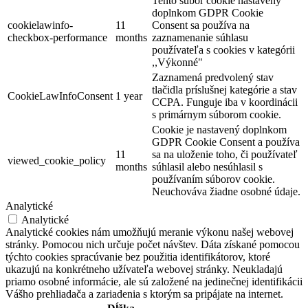
Tento súbor cookie nastavený
doplnkom GDPR Cookie
cookielawinfo-
11
Consent sa používa na
checkbox-performance
months
zaznamenanie súhlasu
používateľa s cookies v kategórii
Vermesova vila
,,Výkonné"
Zaznamená predvolený stav
tlačidla príslušnej kategórie a stav
CookieLawInfoConsent
1 year
CCPA. Funguje iba v koordinácii
Dunajská Streda
s primárnym súborom cookie.
Múzeá a galérie
Cookie je nastavený doplnkom
GDPR Cookie Consent a používa
11
sa na uloženie toho, či používateľ
viewed_cookie_policy
months
súhlasil alebo nesúhlasil s
používaním súborov cookie.
Neuchováva žiadne osobné údaje.
Analytické
Analytické
Analytické cookies nám umožňujú meranie výkonu našej webovej
stránky. Pomocou nich určuje počet návštev. Dáta získané pomocou
týchto cookies spracúvanie bez použitia identifikátorov, ktoré
ukazujú na konkrétneho užívateľa webovej stránky. Neukladajú
priamo osobné informácie, ale sú založené na jedinečnej identifikácii
Vášho prehliadača a zariadenia s ktorým sa pripájate na internet.