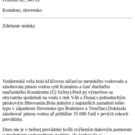
Komárno, slovensko
Zdielanie stránky
Vodárenská veža bola kľúčovou súčasťou mestského vodovodu a
zásobovala pitnou vodou celé Komárno a časť dnešného
maďarského Komáromu (Új Szőny).Pred jej výstavbou sa
obyvatelia spoliehali na vodu z riek Váh a Dunaj s jednoduchým
pieskovým filtrovaním.Bola jedným z najstarších zariadení tohto
typu v západnom Slovensku (po Bratislave a Trenčíne).Dokázala
zásobovať pitnou vodou až približne 35 000 ľudí v prvých rokoch
prevádzky.
Dnes nie je v bežnej prevádzke kvôli zvýšeným tlakovým pomerom
v modernom vodovodnom systéme, ale zachovala si