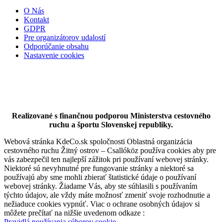
O Nás
Kontakt
GDPR
Pre organizátorov udalostí
Odporúčanie obsahu
Nastavenie cookies
Cyklotúra Szigetköz-Žitný ostrov
Realizované s finančnou podporou Ministerstva cestovného
ruchu a športu Slovenskej republiky.
Webová stránka KdeCo.sk spoločnosti Oblastná organizácia
228 km,
Cyklovýlet
cestovného ruchu Žitný ostrov – Csallóköz používa cookies aby pre
vás zabezpečil ten najlepší zážitok pri používaní webovej stránky.
Niektoré sú nevyhnutné pre fungovanie stránky a niektoré sa
používajú aby sme mohli zbierať štatistické údaje o používaní
webovej stránky. Žiadame Vás, aby ste súhlasili s používaním
týchto údajov, ale vždy máte možnosť zmeniť svoje rozhodnutie a
nežiaduce cookies vypnúť. Viac o ochrane osobných údajov si
môžete prečítať na nižšie uvedenom odkaze :
Pravidlá používania súborov cookie