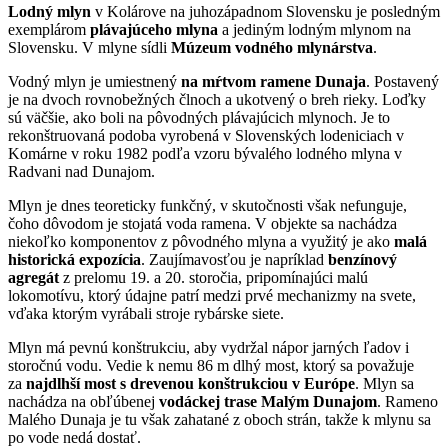
Lodný mlyn
v Kolárove na juhozápadnom Slovensku je posledným
exemplárom
plávajúceho mlyna
a jediným lodným mlynom na
Slovensku. V mlyne sídli
Múzeum vodného mlynárstva
.
Vodný mlyn
je umiestnený
na mŕtvom ramene Dunaja
. Postavený
je na dvoch rovnobežných člnoch a ukotvený o breh rieky. Loďky
sú väčšie, ako boli na pôvodných plávajúcich mlynoch. Je to
rekonštruovaná podoba vyrobená v Slovenských lodeniciach v
Komárne v roku 1982 podľa vzoru bývalého lodného mlyna v
Radvani nad Dunajom.
Mlyn je dnes teoreticky funkčný, v skutočnosti však nefunguje,
čoho dôvodom je stojatá voda ramena. V objekte sa nachádza
niekoľko komponentov z pôvodného mlyna a využitý je ako
malá
historická expozícia
. Zaujímavosťou je napríklad
benzínový
agregát
z prelomu 19. a 20. storočia, pripomínajúci malú
lokomotívu, ktorý údajne patrí medzi prvé mechanizmy na svete,
vďaka ktorým vyrábali stroje rybárske siete.
Mlyn má pevnú konštrukciu, aby vydržal nápor jarných ľadov i
storočnú vodu. Vedie k nemu 86 m dlhý most, ktorý sa považuje
za
najdlhší most s drevenou konštrukciou v Európe
. Mlyn sa
nachádza na obľúbenej
vodáckej trase Malým Dunajom
. Rameno
Malého Dunaja je tu však zahatané z oboch strán, takže k mlynu sa
po vode nedá dostať.