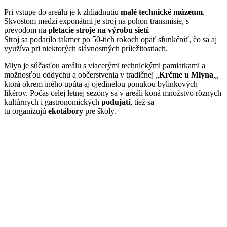
Pri vstupe do areálu je k zhliadnutiu
malé technické múzeum
.
Skvostom medzi exponátmi je stroj na pohon transmisie, s
prevodom na
pletacie stroje na výrobu sietí
.
Stroj sa podarilo takmer po 50-tich rokoch opäť sfunkčniť, čo sa aj
využíva pri niektorých slávnostných príležitostiach.
Mlyn je súčasťou areálu s viacerými technickými pamiatkami a
možnosťou oddychu a občerstvenia v tradičnej „
Krčme u Mlyna
„,
ktorá okrem iného upúta aj ojedinelou ponukou bylinkových
likérov. Počas celej letnej sezóny sa v areáli koná množstvo rôznych
kultúrnych i gastronomických
podujatí
, tiež sa
tu organizujú
ekotábory
pre školy.