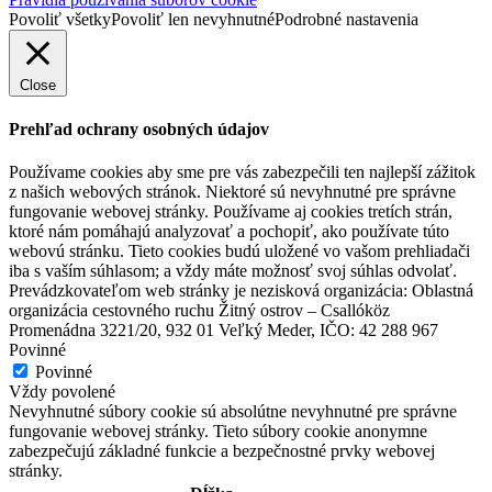
Povoliť všetky
Povoliť len nevyhnutné
Podrobné nastavenia
Close
Prehľad ochrany osobných údajov
Používame cookies aby sme pre vás zabezpečili ten najlepší zážitok
z našich webových stránok. Niektoré sú nevyhnutné pre správne
fungovanie webovej stránky. Používame aj cookies tretích strán,
ktoré nám pomáhajú analyzovať a pochopiť, ako používate túto
webovú stránku. Tieto cookies budú uložené vo vašom prehliadači
iba s vaším súhlasom; a vždy máte možnosť svoj súhlas odvolať.
Prevádzkovateľom web stránky je nezisková organizácia: Oblastná
organizácia cestovného ruchu Žitný ostrov – Csallóköz
Promenádna 3221/20, 932 01 Veľký Meder, IČO: 42 288 967
Povinné
Povinné
Vždy povolené
Nevyhnutné súbory cookie sú absolútne nevyhnutné pre správne
fungovanie webovej stránky. Tieto súbory cookie anonymne
zabezpečujú základné funkcie a bezpečnostné prvky webovej
stránky.