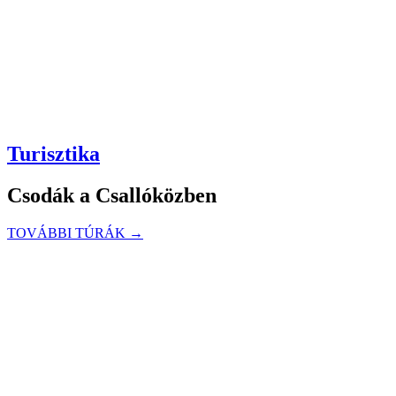
Turisztika
Csodák a Csallóközben
TOVÁBBI TÚRÁK →