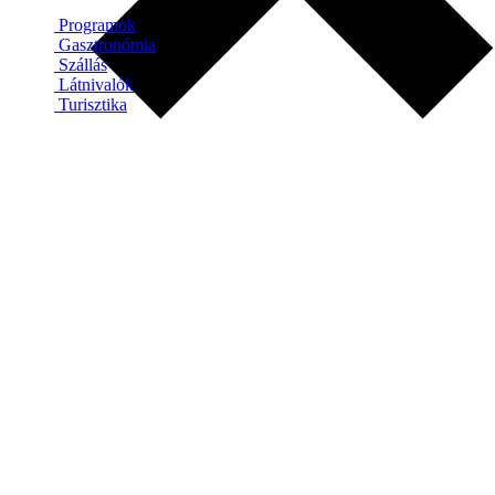
Programok
Gasztronómia
Szállás
Látnivalók
Turisztika