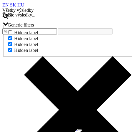
EN
SK
HU
Všetky výsledky
Ďalšie výsledky...
Generic filters
Hidden label
Hidden label
Hidden label
Hidden label