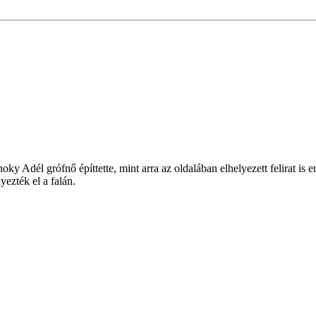
y Adél grófnő építtette, mint arra az oldalában elhelyezett felirat is 
yezték el a falán.