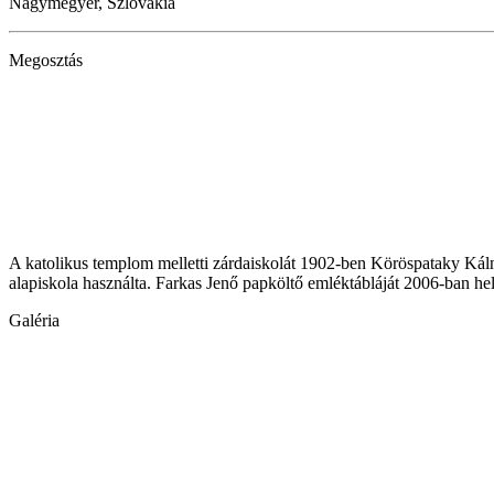
Nagymegyer, Szlovákia
Megosztás
A katolikus templom melletti zárdaiskolát 1902-ben Köröspataky Kálnok
alapiskola használta. Farkas Jenő papköltő emléktábláját 2006-ban hel
Galéria