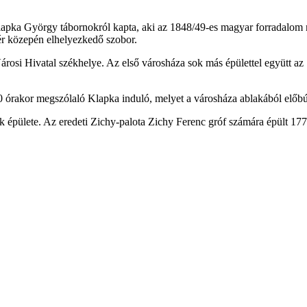
pka György tábornokról kapta, aki az 1848/49-es magyar forradalom ne
tér közepén elhelyezkedő szobor.
Városi Hivatal székhelye. Az első városháza sok más épülettel együtt a
0 órakor megszólaló Klapka induló, melyet a városháza ablakából előb
nek épülete. Az eredeti Zichy-palota Zichy Ferenc gróf számára épült 