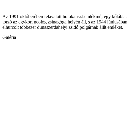
Az 1991 októberében felavatott holokauszt-emlékmű, egy kőtábla-
torzó az egykori neológ zsinagóga helyén áll, s az 1944 júniusában
elhurcolt többezer dunaszerdahelyi zsidó polgárnak állít emléket.
Galéria