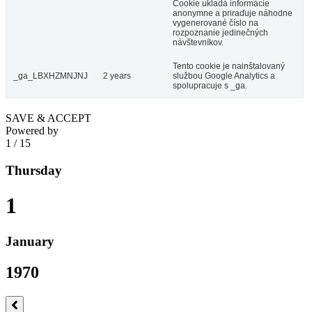
Cookie ukladá informácie
anonymne a priraďuje náhodne
vygenerované číslo na
rozpoznanie jedinečných
návštevníkov.
Tento cookie je nainštalovaný
_ga_LBXHZMNJNJ
2 years
službou Google Analytics a
spolupracuje s _ga.
SAVE & ACCEPT
Powered by
1
/
15
Thursday
1
January
1970