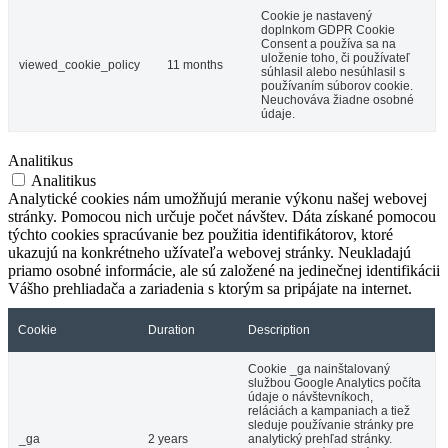
Cookie je nastavený
doplnkom GDPR Cookie
Consent a používa sa na
uloženie toho, či používateľ
viewed_cookie_policy
11 months
súhlasil alebo nesúhlasil s
používaním súborov cookie.
Neuchováva žiadne osobné
údaje.
Analitikus
Analitikus
Analytické cookies nám umožňujú meranie výkonu našej webovej
stránky. Pomocou nich určuje počet návštev. Dáta získané pomocou
týchto cookies spracúvanie bez použitia identifikátorov, ktoré
ukazujú na konkrétneho užívateľa webovej stránky. Neukladajú
priamo osobné informácie, ale sú založené na jedinečnej identifikácii
Vášho prehliadača a zariadenia s ktorým sa pripájate na internet.
Cookie
Duration
Description
Cookie _ga nainštalovaný
službou Google Analytics počíta
údaje o návštevníkoch,
reláciách a kampaniach a tiež
sleduje používanie stránky pre
_ga
2 years
analytický prehľad stránky.