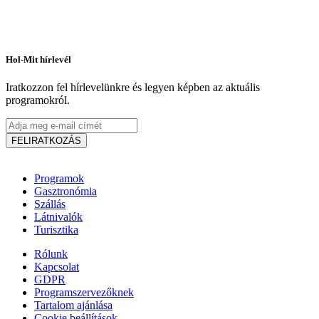
Hol-Mit hírlevél
Iratkozzon fel hírlevelünkre és legyen képben az aktuális
programokról.
FELIRATKOZÁS
Programok
Gasztronómia
Szállás
Látnivalók
Turisztika
Rólunk
Kapcsolat
GDPR
Programszervezőknek
Tartalom ajánlása
Cookie beállítások