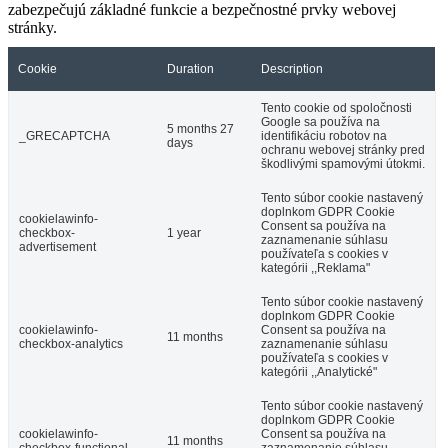
zabezpečujú základné funkcie a bezpečnostné prvky webovej
stránky.
Cookie
Duration
Description
Tento cookie od spoločnosti
Google sa používa na
5 months 27
_GRECAPTCHA
identifikáciu robotov na
days
ochranu webovej stránky pred
škodlivými spamovými útokmi.
Tento súbor cookie nastavený
doplnkom GDPR Cookie
cookielawinfo-
Consent sa používa na
checkbox-
1 year
zaznamenanie súhlasu
advertisement
používateľa s cookies v
kategórii ,,Reklama"
Tento súbor cookie nastavený
doplnkom GDPR Cookie
cookielawinfo-
Consent sa používa na
11 months
checkbox-analytics
zaznamenanie súhlasu
používateľa s cookies v
kategórii ,,Analytické"
Tento súbor cookie nastavený
doplnkom GDPR Cookie
cookielawinfo-
Consent sa používa na
11 months