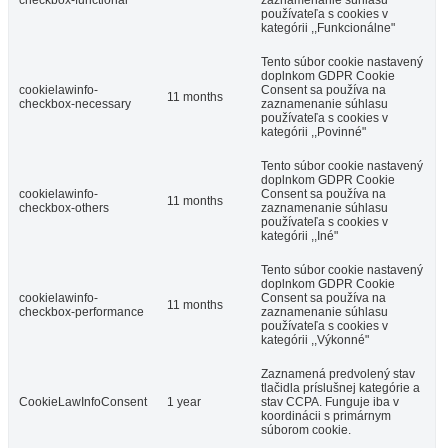
checkbox-functional
zaznamenanie súhlasu
používateľa s cookies v
kategórii ,,Funkcionálne"
Tento súbor cookie nastavený
doplnkom GDPR Cookie
cookielawinfo-
Consent sa používa na
11 months
checkbox-necessary
zaznamenanie súhlasu
používateľa s cookies v
kategórii ,,Povinné"
Tento súbor cookie nastavený
doplnkom GDPR Cookie
cookielawinfo-
Consent sa používa na
11 months
checkbox-others
zaznamenanie súhlasu
používateľa s cookies v
kategórii ,,Iné"
Tento súbor cookie nastavený
doplnkom GDPR Cookie
cookielawinfo-
Consent sa používa na
11 months
checkbox-performance
zaznamenanie súhlasu
používateľa s cookies v
kategórii ,,Výkonné"
Zaznamená predvolený stav
tlačidla príslušnej kategórie a
CookieLawInfoConsent
1 year
stav CCPA. Funguje iba v
koordinácii s primárnym
súborom cookie.