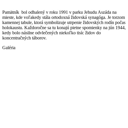
Pamätník bol odhalený v roku 1991 v parku Jehudu Aszáda na
mieste, kde voľakedy stála ortodoxná židovská synagóga. Je torzom
kamennej tabule, ktorá symbolizuje utrpenie židovských rodín počas
holokaustu. Každoročne sa tu konajú pietne spomienky na jún 1944,
kedy bolo násilne odvlečených niekoľko tisíc židov do
koncentračných táborov.
Galéria